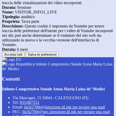
traccia delle visualizzazioni dei video incorporati.
Durata:
Sessione
Nome:
VISITOR_INFO1_LIVE
Tipologia:
analitico
Proprieta:
Terza parte
Descrizione:
Questo cookie è impostato da Youtube per tenere
traccia delle preferenze dell'utente per i video di Youtube incorporati
nei siti; può anche determinare se il visitatore del sito web sta
utilizzando la nuova o la vecchia versione dell'interfaccia di
Youtube.
Durata:
6 mesi
Accetta tutti
Salva le preferenze
Istituto Comprensivo Statale Anna Maria Luisa
de' Medici
Contatti
Istituto Comprensivo Statale Anna Maria Luisa de' Medici
Via Mascagni, 15 50041- CALENZANO (FI)
Tel:
055/887551
Email:
fiic82700r@istruzione.it
Link per inviare una mail
PEC:
fiic82700r@pec.istruzione.it
Link per inviare una mail