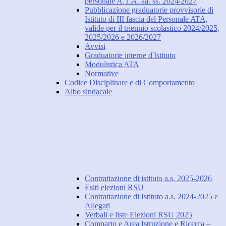
personale A.T.A. aa. ss. 2024/2027
Pubblicazione graduatorie provvisorie di
Istituto di III fascia del Personale ATA,
valide per il triennio scolastico 2024/2025,
2025/2026 e 2026/2027
Avvisi
Graduatorie interne d'Istituto
Modulistica ATA
Normative
Codice Disciplinare e di Comportamento
Albo sindacale
Contrattazione di istituto a.s. 2025-2026
Esiti elezioni RSU
Contrattazione di Istituto a.s. 2024-2025 e
Allegati
Verbali e liste Elezioni RSU 2025
Comparto e Area Istruzione e Ricerca –