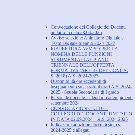
Convocazione del Collegio dei Docenti
unitario in data 28.04.2025
Avviso selezione Animatore Digitale e
Team Digitale triennio 2024-2027
RIAPERTURA AVVISO PER LA
NOMINA DELLE FUNZIONI
STRUMENTALI AL PIANO
TRIENNALE DELL'OFFERTA
FORMATIVA (ART. 37 DEL CCNL A.
S. 2018) A.S. 2024-2025
Disponibilità ore eccedenti di
insegnamento su spezzoni orari A.S. 2024-
2025 - Scuola Secondaria di I grado
Personale docente: calendario adempimenti
settembre 2024
CONVOCAZIONE n.1 DEL
COLLEGIO DEI DOCENTI UNITARIO
IN DATA 02.09.2024 – A.S. 2024-2025
Indicazioni adozione libri di testo a.s.
2024-2025 e allegati