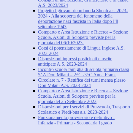
A.S. 2023/2024
Progetto I giovani ricordano la Shoah a.s. 2023-
2024 - Alla scoperta del fenomeno della
deportazione nazi-fascista in Italia dopo l’8
settembre 1943
Comparto e Area Istruzione e Ricerca – Sezione
Scuola. Azioni di Sciopero previste per la
giornata del 06/10/2023.
Corsi di potenziamento di Lingua Inglese A.S.
2023-2024
Disposizioni ingressi posticipati e uscite
anticipate A.S. 2023-2024
Incontro scuola-famiglia di scuola primaria classi
5^A Don Milani – 2^C -3^C Anna Frank
Circolare n. 7 - Rettifica dei turni mensa plesso
Don Milani A.S. 2023-2024
Comparto e Area Istruzione e Ricerca – Sezione
Scuola. Azioni di Sciopero previste per la
giornata del 25 Settembre 2023
Disposizioni per i servizi di Pre-scuola, Trasporto
Scolastico e Piedi-bus a.s. 2023-2024
Funzionamento provvisorio e definitivo -
Infanzia - Primaria - Secondaria I grado