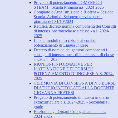
Progetto di potenziamento POMERIGGI
STEAM - Scuola Primaria a.s. 2024-2025
Comparto e Area Istruzione e Ricerca – Sezione
Scuola. Azioni di Sciopero previste per la
giornata del 31/10/2024
Rettifica decreto nomina componenti dei Consigli
di intersezione/interclasse e classe - a.s. 2024-
2025
Link ai moduli di iscrizione ai corsi di
potenziamento di Lingua Inglese
Decreto di nomina dei genitori componenti i
consigli di intersezione - di interclasse - di classe
a.s.2024 - 2025
RIUNIONI INFORMATIVE PER
L’ATTIVAZIONE DEI CORSI DI
POTENZIAMENTO DI INGLESE A.S. 2024-
2025
CERIMONIA DI CONSEGNA DI N.8 BORSE
DI STUDIO INTITOLATE ALLA DOCENTE
GIOVANNA PRATESI
Progetto di potenziamento di musica in orario
extracurriculare a.s. 2024-2025 - Secondaria I
grado
Elezioni degli Organi Collegiali annuali a.s.
2024-2025