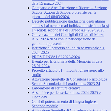
data 15 marzo 2024
Comparto e Area Istruzione e Ricerca – Sezione
Scuola. Azioni di Sciopero previste per la
giornata del 08/03/2024.
Decreto pubblicazione graduatoria degli alunni
ammessi al percorso ad indirizzo musicale - classi
1^ scuola secondaria di I grado a.s. 2024/2025
Convocazione dei Consigli di Classe di Marzo
A.S. 2023-2024 con la partecipazione dei
genitori rappresentanti.
Iscrizione al percorso ad indirizzo musicale a.s.
2024-2025
PROVE INVALSI 2023-2024
Evento per la Giornata della Memoria in data
26.01.2024
Progetto articolo 31 – Incontri di sostegno allo
studio
Attivazione Sportello di Consulenza Psicologica
Scuola Secondaria di I grado – a.s. 2023-24
Laboratorio di scrittura creativa
Assemblee per le iscrizioni a.s. 2024-2025 e
Open day
Corsi di potenziamento di Lingua inglese -
Secondo modulo
Attivazione Sportello di Consulenza Psicologica