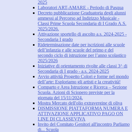
2025
Laboratori ART-AMARE - Periodo di Pasqua
Decreto pubblicazione Graduatoria degli alunni
ammessi al Percorso ad Indirizzo Musicale -
Classi Prime Scuola Secondaria di I Grado A.S.
2025/2026.
Attivazione sportello di ascolto a.s. 2024-2025 -
Secondaria I grado
Rideterminazione date per iscrizioni alle scuole
dell’infanzia e alle scuole del primo e del
secondo ciclo di istruzione per l’anno scolastico
2025/2026
Iniziative di orientamento rivolte alle classi 3^ di
Secondaria di I grado - a.s. 2024-2025
Avvio attività Progetto Colori e forme nel mondo
dell’arte: Esploriamo gli artisti e la creatività!
Comparto e Area Istruzione e Ricerca – Sezione
Scuola. Azioni di Sciopero previste per la
giornata del 15/11/2024.
Mostra Mercato dell'olio extravergine di oliva
DISMISSIONE PIATTAFORMA NUMERA E
ATTIVAZIONE APPLICATIVO PAGO ON
LINE DI CLASSEVIVA
Invito del Comitato Genitori all'incontro Parliamo
di... Scuola