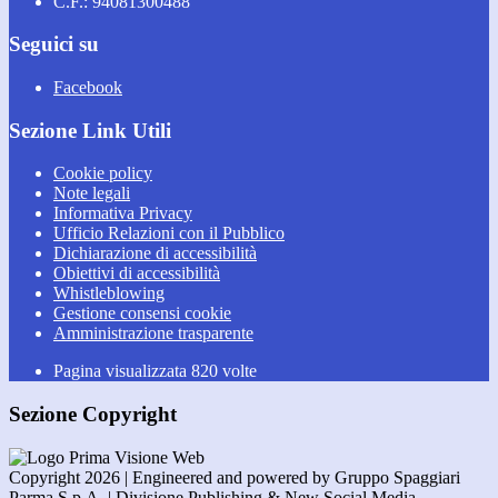
C.F.: 94081300488
Seguici su
Facebook
Sezione Link Utili
Cookie policy
Note legali
Informativa Privacy
Ufficio Relazioni con il Pubblico
Dichiarazione di accessibilità
Obiettivi di accessibilità
Whistleblowing
Gestione consensi cookie
Amministrazione trasparente
Pagina visualizzata
820
volte
Sezione Copyright
Copyright 2026 | Engineered and powered by Gruppo Spaggiari
Parma S.p.A. | Divisione Publishing & New Social Media