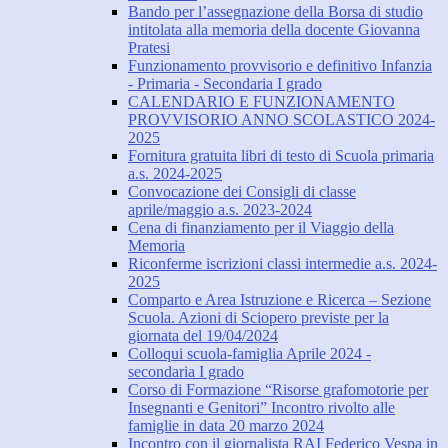
Bando per l’assegnazione della Borsa di studio
intitolata alla memoria della docente Giovanna
Pratesi
Funzionamento provvisorio e definitivo Infanzia
- Primaria - Secondaria I grado
CALENDARIO E FUNZIONAMENTO
PROVVISORIO ANNO SCOLASTICO 2024-
2025
Fornitura gratuita libri di testo di Scuola primaria
a.s. 2024-2025
Convocazione dei Consigli di classe
aprile/maggio a.s. 2023-2024
Cena di finanziamento per il Viaggio della
Memoria
Riconferme iscrizioni classi intermedie a.s. 2024-
2025
Comparto e Area Istruzione e Ricerca – Sezione
Scuola. Azioni di Sciopero previste per la
giornata del 19/04/2024
Colloqui scuola-famiglia Aprile 2024 -
secondaria I grado
Corso di Formazione “Risorse grafomotorie per
Insegnanti e Genitori” Incontro rivolto alle
famiglie in data 20 marzo 2024
Incontro con il giornalista RAI Federico Vespa in