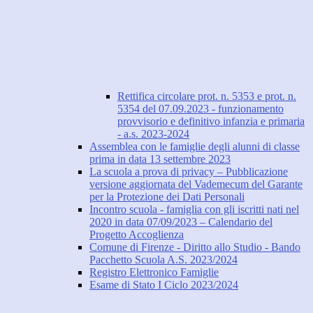
Rettifica circolare prot. n. 5353 e prot. n.
5354 del 07.09.2023 - funzionamento
provvisorio e definitivo infanzia e primaria
- a.s. 2023-2024
Assemblea con le famiglie degli alunni di classe
prima in data 13 settembre 2023
La scuola a prova di privacy – Pubblicazione
versione aggiornata del Vademecum del Garante
per la Protezione dei Dati Personali
Incontro scuola - famiglia con gli iscritti nati nel
2020 in data 07/09/2023 – Calendario del
Progetto Accoglienza
Comune di Firenze - Diritto allo Studio - Bando
Pacchetto Scuola A.S. 2023/2024
Registro Elettronico Famiglie
Esame di Stato I Ciclo 2023/2024