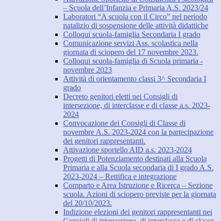
– Scuola dell’Infanzia e Primaria A.S. 2023/24
Laboratori “A scuola con il Circo” nel periodo
natalizio di sospensione delle attività didattiche
Colloqui scuola-famiglia Secondaria I grado
Comunicazione servizi Ass. scolastica nella
giornata di sciopero del 17 novembre 2023.
Colloqui scuola-famiglia di Scuola primaria -
novembre 2023
Attività di orientamento classi 3^ Secondaria I
grado
Decreto genitori eletti nei Consigli di
intersezione, di interclasse e di classe a.s. 2023-
2024
Convocazione dei Consigli di Classe di
novembre A.S. 2023-2024 con la partecipazione
dei genitori rappresentanti.
Attivazione sportello AID a.s. 2023-2024
Progetti di Potenziamento destinati alla Scuola
Primaria e alla Scuola secondaria di I grado A.S.
2023-2024 – Rettifica e integrazione
Comparto e Area Istruzione e Ricerca – Sezione
scuola. Azioni di sciopero previste per la giornata
del 20/10/2023.
Indizione elezioni dei genitori rappresentanti nei
Consigli di intersezione, di interclasse e di classe