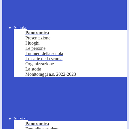
Scuola
Panoramica
Presentazione
I luoghi
Le persone
I numeri della scuola
Le carte della scuola
Organizzazione
La storia
Monitoraggi a.s. 2022-2023
Servizi
Panoramica
Famiglie e studenti