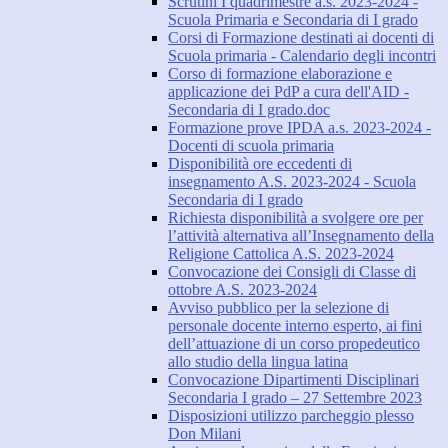
Scrutini I quadrimestre a.s. 2023-2024 -
Scuola Primaria e Secondaria di I grado
Corsi di Formazione destinati ai docenti di
Scuola primaria - Calendario degli incontri
Corso di formazione elaborazione e
applicazione dei PdP a cura dell'AID -
Secondaria di I grado.doc
Formazione prove IPDA a.s. 2023-2024 -
Docenti di scuola primaria
Disponibilità ore eccedenti di
insegnamento A.S. 2023-2024 - Scuola
Secondaria di I grado
Richiesta disponibilità a svolgere ore per
l’attività alternativa all’Insegnamento della
Religione Cattolica A.S. 2023-2024
Convocazione dei Consigli di Classe di
ottobre A.S. 2023-2024
Avviso pubblico per la selezione di
personale docente interno esperto, ai fini
dell’attuazione di un corso propedeutico
allo studio della lingua latina
Convocazione Dipartimenti Disciplinari
Secondaria I grado – 27 Settembre 2023
Disposizioni utilizzo parcheggio plesso
Don Milani