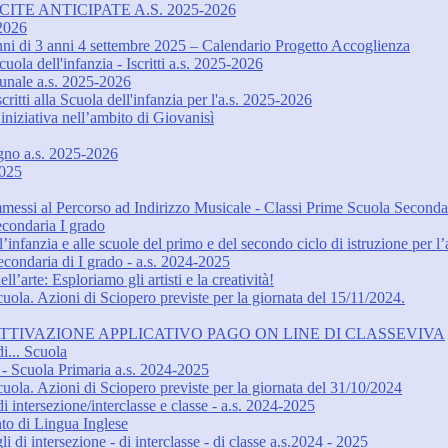
ITE ANTICIPATE A.S. 2025-2026
-2026
unni di 3 anni 4 settembre 2025 – Calendario Progetto Accoglienza
uola dell'infanzia - Iscritti a.s. 2025-2026
omunale a.s. 2025-2026
ritti alla Scuola dell'infanzia per l'a.s. 2025-2026
niziativa nell’ambito di Giovanisì
egno a.s. 2025-2026
2025
messi al Percorso ad Indirizzo Musicale - Classi Prime Scuola Seconda
econdaria I grado
l’infanzia e alle scuole del primo e del secondo ciclo di istruzione per 
 Secondaria di I grado - a.s. 2024-2025
’arte: Esploriamo gli artisti e la creatività!
ola. Azioni di Sciopero previste per la giornata del 15/11/2024.
TTIVAZIONE APPLICATIVO PAGO ON LINE DI CLASSEVIVA
i... Scuola
Scuola Primaria a.s. 2024-2025
ola. Azioni di Sciopero previste per la giornata del 31/10/2024
 intersezione/interclasse e classe - a.s. 2024-2025
nto di Lingua Inglese
 di intersezione - di interclasse - di classe a.s.2024 - 2025