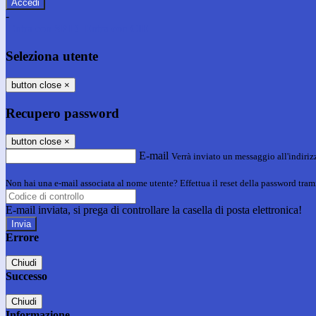
-
Entra con SPID
Entra con CIE
Seleziona utente
button close
×
Recupero password
button close
×
E-mail
Verrà inviato un messaggio all'indirizz
Non hai una e-mail associata al nome utente? Effettua il reset della password tram
E-mail inviata, si prega di controllare la casella di posta elettronica!
Errore
Chiudi
Successo
Chiudi
Informazione