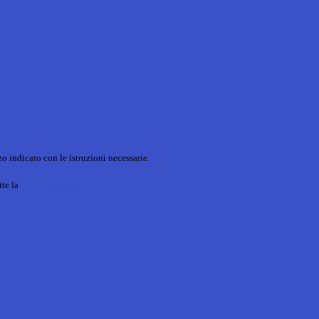
o indicato con le istruzioni necessarie.
ite la
Login Spaggiari