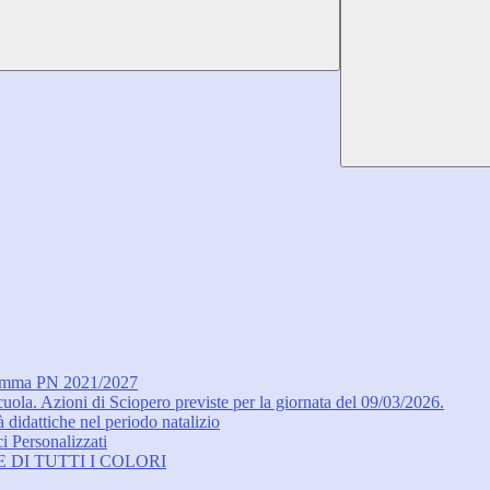
ogramma PN 2021/2027
ola. Azioni di Sciopero previste per la giornata del 09/03/2026.
à didattiche nel periodo natalizio
i Personalizzati
ETE DI TUTTI I COLORI