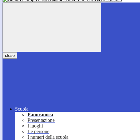
close
Scuola
Panoramica
Presentazione
I luoghi
Le persone
I numeri della scuola