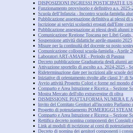
DISPOSIZIONI INGRESSI POSTICIPATI E USC
Funzionamento provvisorio e definitivo a.s. 2025
Scuola dell’Infanzia - Incontro scuola-famiglia al
Pubblicazione assegnazione definitiva ai plessi di sc
Iscrizione ai servizi scolastici erogati dall'Ente c
Pubblicazione assegnazione ai plessi degli alunni isc
Comunicazione Regione Toscana per Libri Gratis, i
Sospensione attività didattiche aprile-maggio 2025
Misure per la continuità del docente su posto sost
Comunicazione colloqui scuola-famiglia - Aprile 
Laboratori ART-AMARE - Periodo di Pasqua
Decreto pubblicazione Graduatoria degli alunni am
Attivazione sportello di ascolto a.s. 2024-2025 - S
Rideterminazione date per iscrizioni alle scuole del
Iniziative di orientamento rivolte alle classi 3^ di
Avvio attività Progetto Colori e forme nel mondo dell
Comparto e Area Istruzione e Ricerca – Sezione Scu
Mostra Mercato dell'olio extravergine di oliva
DISMISSIONE PIATTAFORMA NUMERA E A
Invito del Comitato Genitori all'incontro Parliamo d
Progetto di potenziamento POMERIGGI STEAM - 
Comparto e Area Istruzione e Ricerca – Sezione Scu
Rettifica decreto nomina componenti dei Consigli di
Link ai moduli di iscrizione ai corsi di potenziame
Decreto di nomina dei genitori componenti i consigli