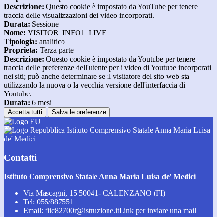
Descrizione:
Questo cookie è impostato da YouTube per tenere
traccia delle visualizzazioni dei video incorporati.
Durata:
Sessione
Nome:
VISITOR_INFO1_LIVE
Tipologia:
analitico
Proprieta:
Terza parte
Descrizione:
Questo cookie è impostato da Youtube per tenere
traccia delle preferenze dell'utente per i video di Youtube incorporati
nei siti; può anche determinare se il visitatore del sito web sta
utilizzando la nuova o la vecchia versione dell'interfaccia di
Youtube.
Durata:
6 mesi
Accetta tutti
Salva le preferenze
Istituto Comprensivo Statale Anna Maria Luisa
de' Medici
Contatti
Istituto Comprensivo Statale Anna Maria Luisa de' Medici
Via Mascagni, 15 50041- CALENZANO (FI)
Tel:
055/887551
Email:
fiic82700r@istruzione.it
Link per inviare una mail