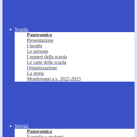
Scuola
Panoramica
Presentazione
I luoghi
Le persone
I numeri della scuola
Le carte della scuola
Organizzazione
La storia
Monitoraggi a.s. 2022-2023
Servizi
Panoramica
Famiglie e studenti