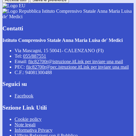
Istituto Comprensivo Statale Anna Maria Luisa
de' Medici
Contatti
Istituto Comprensivo Statale Anna Maria Luisa de' Medici
Via Mascagni, 15 50041- CALENZANO (FI)
Tel:
055/887551
Email:
fiic82700r@istruzione.it
Link per inviare una mail
PEC:
fiic82700r@pec.istruzione.it
Link per inviare una mail
C.F.: 94081300488
Seguici su
Facebook
Sezione Link Utili
Cookie policy
Note legali
Informativa Privacy
Ufficio Relazioni con il Pubblico