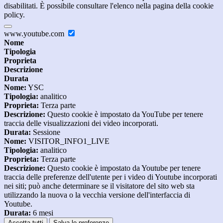
disabilitati. È possibile consultare l'elenco nella pagina della cookie
policy.
www.youtube.com
Nome
Tipologia
Proprieta
Descrizione
Durata
Nome:
YSC
Tipologia:
analitico
Proprieta:
Terza parte
Descrizione:
Questo cookie è impostato da YouTube per tenere
traccia delle visualizzazioni dei video incorporati.
Durata:
Sessione
Nome:
VISITOR_INFO1_LIVE
Tipologia:
analitico
Proprieta:
Terza parte
Descrizione:
Questo cookie è impostato da Youtube per tenere
traccia delle preferenze dell'utente per i video di Youtube incorporati
nei siti; può anche determinare se il visitatore del sito web sta
utilizzando la nuova o la vecchia versione dell'interfaccia di
Youtube.
Durata:
6 mesi
Accetta tutti
Salva le preferenze