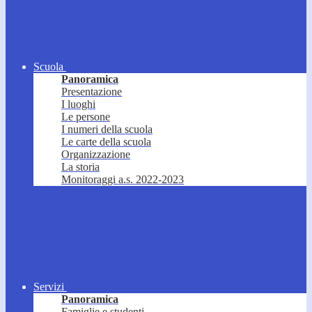
Scuola
Panoramica
Presentazione
I luoghi
Le persone
I numeri della scuola
Le carte della scuola
Organizzazione
La storia
Monitoraggi a.s. 2022-2023
Servizi
Panoramica
Famiglie e studenti