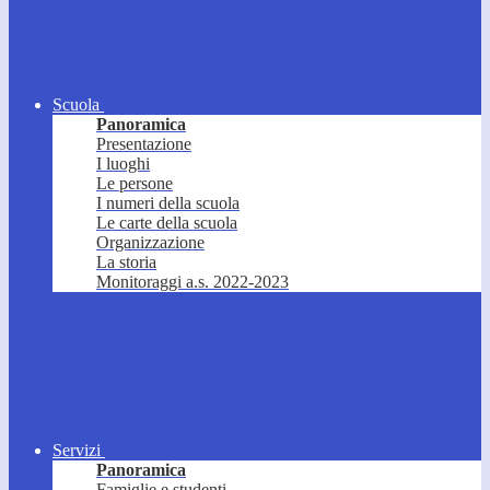
Scuola
Panoramica
Presentazione
I luoghi
Le persone
I numeri della scuola
Le carte della scuola
Organizzazione
La storia
Monitoraggi a.s. 2022-2023
Servizi
Panoramica
Famiglie e studenti