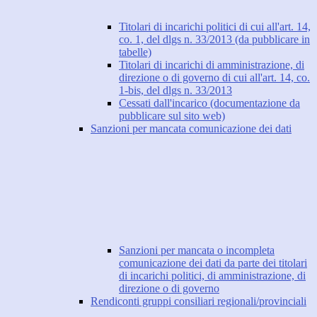
Titolari di incarichi politici di cui all'art. 14,
co. 1, del dlgs n. 33/2013 (da pubblicare in
tabelle)
Titolari di incarichi di amministrazione, di
direzione o di governo di cui all'art. 14, co.
1-bis, del dlgs n. 33/2013
Cessati dall'incarico (documentazione da
pubblicare sul sito web)
Sanzioni per mancata comunicazione dei dati
Sanzioni per mancata o incompleta
comunicazione dei dati da parte dei titolari
di incarichi politici, di amministrazione, di
direzione o di governo
Rendiconti gruppi consiliari regionali/provinciali