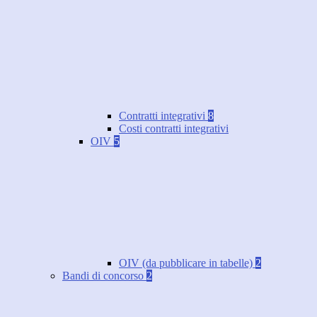
Contratti integrativi
8
Costi contratti integrativi
OIV
5
OIV (da pubblicare in tabelle)
2
Bandi di concorso
2