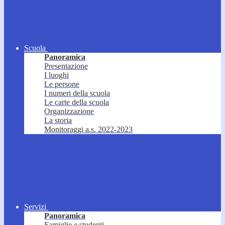
Scuola
Panoramica
Presentazione
I luoghi
Le persone
I numeri della scuola
Le carte della scuola
Organizzazione
La storia
Monitoraggi a.s. 2022-2023
Servizi
Panoramica
Famiglie e studenti