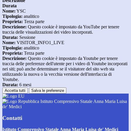
Descrizione
Durata
Nome:
YSC
Tipologia:
analitico
Proprieta:
Terza parte
Descrizione:
Questo cookie è impostato da YouTube per tenere
traccia delle visualizzazioni dei video incorporati.
Durata:
Sessione
Nome:
VISITOR_INFO1_LIVE
Tipologia:
analitico
Proprieta:
Terza parte
Descrizione:
Questo cookie è impostato da Youtube per tenere
traccia delle preferenze dell'utente per i video di Youtube incorporati
nei siti; può anche determinare se il visitatore del sito web sta
utilizzando la nuova o la vecchia versione dell'interfaccia di
Youtube.
Durata:
6 mesi
Accetta tutti
Salva le preferenze
Istituto Comprensivo Statale Anna Maria Luisa
de' Medici
Contatti
Istituto Comprensivo Statale Anna Maria Luisa de' Medici