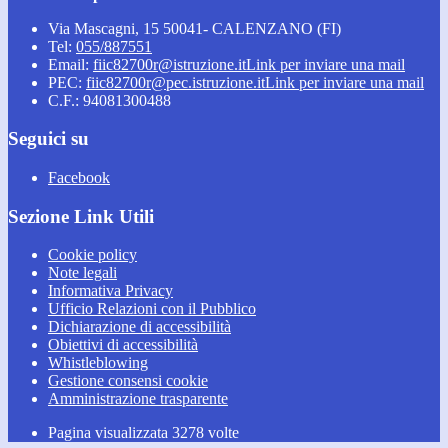
Via Mascagni, 15 50041- CALENZANO (FI)
Tel:
055/887551
Email:
fiic82700r@istruzione.it
Link per inviare una mail
PEC:
fiic82700r@pec.istruzione.it
Link per inviare una mail
C.F.: 94081300488
Seguici su
Facebook
Sezione Link Utili
Cookie policy
Note legali
Informativa Privacy
Ufficio Relazioni con il Pubblico
Dichiarazione di accessibilità
Obiettivi di accessibilità
Whistleblowing
Gestione consensi cookie
Amministrazione trasparente
Pagina visualizzata
3278
volte