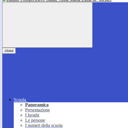
close
Scuola
Panoramica
Presentazione
I luoghi
Le persone
I numeri della scuola