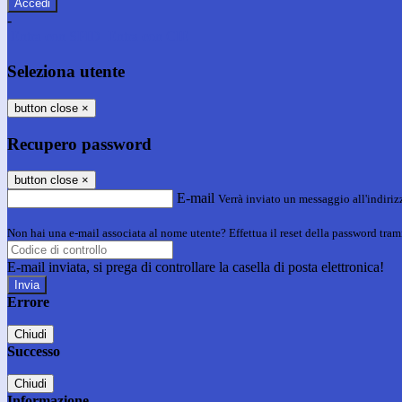
-
Entra con SPID
Entra con CIE
Seleziona utente
button close
×
Recupero password
button close
×
E-mail
Verrà inviato un messaggio all'indirizz
Non hai una e-mail associata al nome utente? Effettua il reset della password tram
E-mail inviata, si prega di controllare la casella di posta elettronica!
Errore
Chiudi
Successo
Chiudi
Informazione