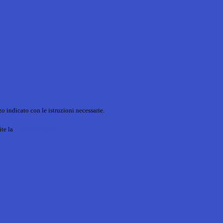
o indicato con le istruzioni necessarie.
ite la
Login Spaggiari