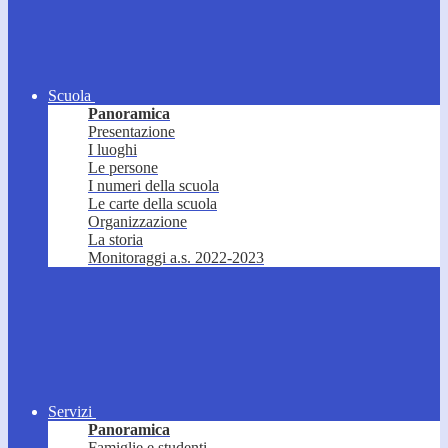
Scuola
Panoramica
Presentazione
I luoghi
Le persone
I numeri della scuola
Le carte della scuola
Organizzazione
La storia
Monitoraggi a.s. 2022-2023
Servizi
Panoramica
Famiglie e studenti