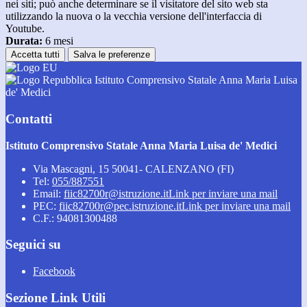
nei siti; può anche determinare se il visitatore del sito web sta
utilizzando la nuova o la vecchia versione dell'interfaccia di
Youtube.
Durata:
6 mesi
Accetta tutti
Salva le preferenze
Istituto Comprensivo Statale Anna Maria Luisa
de' Medici
Contatti
Istituto Comprensivo Statale Anna Maria Luisa de' Medici
Via Mascagni, 15 50041- CALENZANO (FI)
Tel:
055/887551
Email:
fiic82700r@istruzione.it
Link per inviare una mail
PEC:
fiic82700r@pec.istruzione.it
Link per inviare una mail
C.F.: 94081300488
Seguici su
Facebook
Sezione Link Utili