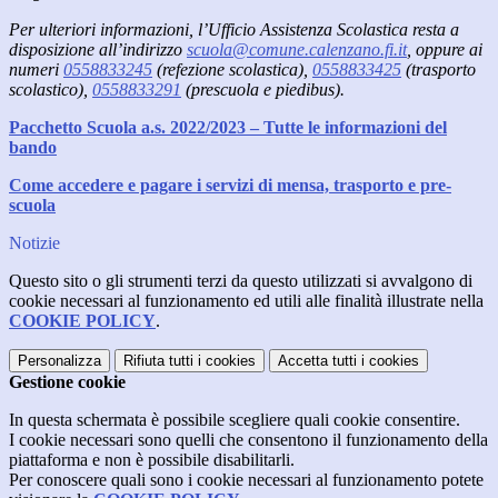
Per ulteriori informazioni, l’Ufficio Assistenza Scolastica resta a
disposizione all’indirizzo
scuola@comune.calenzano.fi.it
, oppure ai
numeri
0558833245
(refezione scolastica),
0558833425
(trasporto
scolastico),
0558833291
(prescuola e piedibus).
Pacchetto Scuola a.s. 2022/2023 – Tutte le informazioni del
bando
Come accedere e pagare i servizi di mensa, trasporto e pre-
scuola
Notizie
Questo sito o gli strumenti terzi da questo utilizzati si avvalgono di
cookie necessari al funzionamento ed utili alle finalità illustrate nella
COOKIE POLICY
.
Personalizza
Rifiuta tutti
i cookies
Accetta tutti
i cookies
Gestione cookie
In questa schermata è possibile scegliere quali cookie consentire.
I cookie necessari sono quelli che consentono il funzionamento della
piattaforma e non è possibile disabilitarli.
Per conoscere quali sono i cookie necessari al funzionamento potete