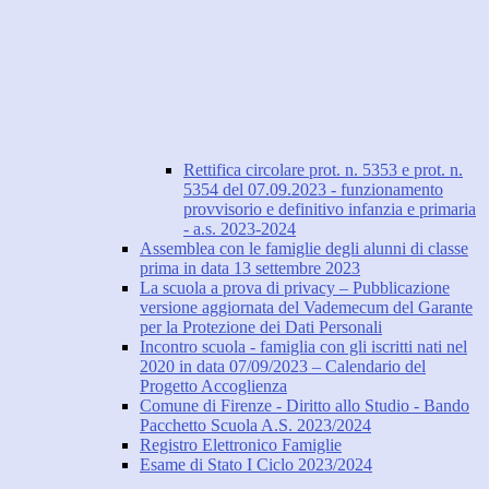
Rettifica circolare prot. n. 5353 e prot. n.
5354 del 07.09.2023 - funzionamento
provvisorio e definitivo infanzia e primaria
- a.s. 2023-2024
Assemblea con le famiglie degli alunni di classe
prima in data 13 settembre 2023
La scuola a prova di privacy – Pubblicazione
versione aggiornata del Vademecum del Garante
per la Protezione dei Dati Personali
Incontro scuola - famiglia con gli iscritti nati nel
2020 in data 07/09/2023 – Calendario del
Progetto Accoglienza
Comune di Firenze - Diritto allo Studio - Bando
Pacchetto Scuola A.S. 2023/2024
Registro Elettronico Famiglie
Esame di Stato I Ciclo 2023/2024