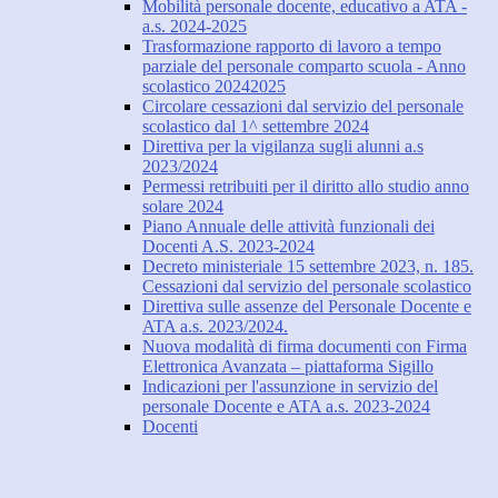
Mobilità personale docente, educativo a ATA -
a.s. 2024-2025
Trasformazione rapporto di lavoro a tempo
parziale del personale comparto scuola - Anno
scolastico 20242025
Circolare cessazioni dal servizio del personale
scolastico dal 1^ settembre 2024
Direttiva per la vigilanza sugli alunni a.s
2023/2024
Permessi retribuiti per il diritto allo studio anno
solare 2024
Piano Annuale delle attività funzionali dei
Docenti A.S. 2023-2024
Decreto ministeriale 15 settembre 2023, n. 185.
Cessazioni dal servizio del personale scolastico
Direttiva sulle assenze del Personale Docente e
ATA a.s. 2023/2024.
Nuova modalità di firma documenti con Firma
Elettronica Avanzata – piattaforma Sigillo
Indicazioni per l'assunzione in servizio del
personale Docente e ATA a.s. 2023-2024
Docenti