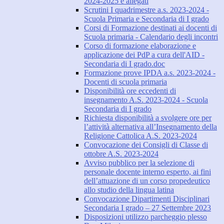
2024-2025 e allegati
Scrutini I quadrimestre a.s. 2023-2024 -
Scuola Primaria e Secondaria di I grado
Corsi di Formazione destinati ai docenti di
Scuola primaria - Calendario degli incontri
Corso di formazione elaborazione e
applicazione dei PdP a cura dell'AID -
Secondaria di I grado.doc
Formazione prove IPDA a.s. 2023-2024 -
Docenti di scuola primaria
Disponibilità ore eccedenti di
insegnamento A.S. 2023-2024 - Scuola
Secondaria di I grado
Richiesta disponibilità a svolgere ore per
l’attività alternativa all’Insegnamento della
Religione Cattolica A.S. 2023-2024
Convocazione dei Consigli di Classe di
ottobre A.S. 2023-2024
Avviso pubblico per la selezione di
personale docente interno esperto, ai fini
dell’attuazione di un corso propedeutico
allo studio della lingua latina
Convocazione Dipartimenti Disciplinari
Secondaria I grado – 27 Settembre 2023
Disposizioni utilizzo parcheggio plesso