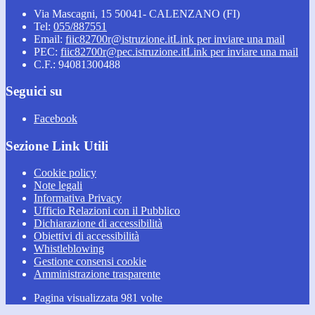
Via Mascagni, 15 50041- CALENZANO (FI)
Tel:
055/887551
Email:
fiic82700r@istruzione.it
Link per inviare una mail
PEC:
fiic82700r@pec.istruzione.it
Link per inviare una mail
C.F.: 94081300488
Seguici su
Facebook
Sezione Link Utili
Cookie policy
Note legali
Informativa Privacy
Ufficio Relazioni con il Pubblico
Dichiarazione di accessibilità
Obiettivi di accessibilità
Whistleblowing
Gestione consensi cookie
Amministrazione trasparente
Pagina visualizzata
981
volte