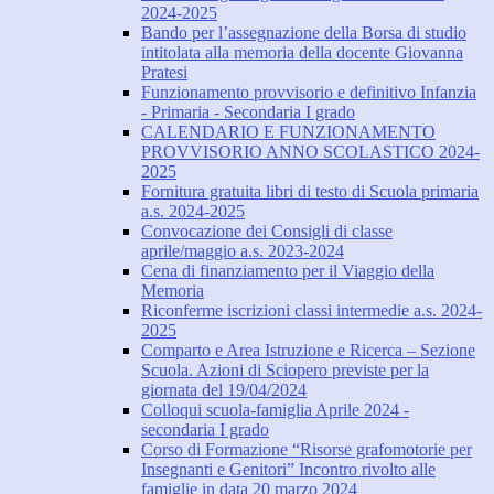
2024-2025
Bando per l’assegnazione della Borsa di studio
intitolata alla memoria della docente Giovanna
Pratesi
Funzionamento provvisorio e definitivo Infanzia
- Primaria - Secondaria I grado
CALENDARIO E FUNZIONAMENTO
PROVVISORIO ANNO SCOLASTICO 2024-
2025
Fornitura gratuita libri di testo di Scuola primaria
a.s. 2024-2025
Convocazione dei Consigli di classe
aprile/maggio a.s. 2023-2024
Cena di finanziamento per il Viaggio della
Memoria
Riconferme iscrizioni classi intermedie a.s. 2024-
2025
Comparto e Area Istruzione e Ricerca – Sezione
Scuola. Azioni di Sciopero previste per la
giornata del 19/04/2024
Colloqui scuola-famiglia Aprile 2024 -
secondaria I grado
Corso di Formazione “Risorse grafomotorie per
Insegnanti e Genitori” Incontro rivolto alle
famiglie in data 20 marzo 2024