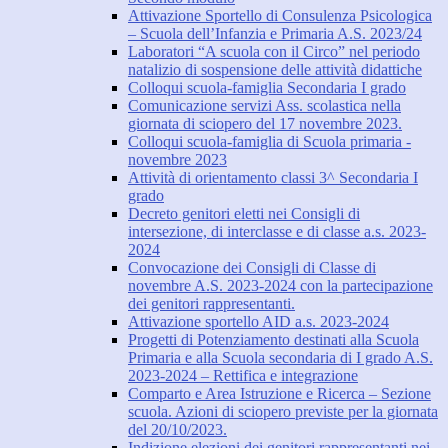
Attivazione Sportello di Consulenza Psicologica
– Scuola dell’Infanzia e Primaria A.S. 2023/24
Laboratori “A scuola con il Circo” nel periodo
natalizio di sospensione delle attività didattiche
Colloqui scuola-famiglia Secondaria I grado
Comunicazione servizi Ass. scolastica nella
giornata di sciopero del 17 novembre 2023.
Colloqui scuola-famiglia di Scuola primaria -
novembre 2023
Attività di orientamento classi 3^ Secondaria I
grado
Decreto genitori eletti nei Consigli di
intersezione, di interclasse e di classe a.s. 2023-
2024
Convocazione dei Consigli di Classe di
novembre A.S. 2023-2024 con la partecipazione
dei genitori rappresentanti.
Attivazione sportello AID a.s. 2023-2024
Progetti di Potenziamento destinati alla Scuola
Primaria e alla Scuola secondaria di I grado A.S.
2023-2024 – Rettifica e integrazione
Comparto e Area Istruzione e Ricerca – Sezione
scuola. Azioni di sciopero previste per la giornata
del 20/10/2023.
Indizione elezioni dei genitori rappresentanti nei