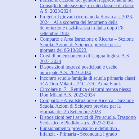
Consigli di intersezione, di interclasse e di classe
A.S. 2023/2024
Progetto I giovani ricordano la Shoah a.s. 2023-
2024 - Alla scoperta del fenomeno della
deportazione nazi-fascista in Italia dopo l’8
settembre 1943
Comparto e Area Istruzione e Ricerca – Sezione
Scuola. Azioni di Sciopero previste per la
giornata del 06/10/2023.
Corsi di potenziamento di Lingua Inglese A.S.
2023-2024
Disposizioni ingressi posticipati e uscite
anticipate A.S. 2023-2024
Incontro scuola-famiglia di scuola primaria classi
5^A Don Milani – 2^C -3^C Anna Frank
Circolare n. 7 - Rettifica dei turni mensa plesso
Don Milani A.S. 2023-2024
Comparto e Area Istruzione e Ricerca – Sezione
Scuola. Azioni di Sciopero previste per la
giornata del 25 Settembre 2023
Disposizioni per i servizi di Pre-scuola, Trasporto
Scolastico e Piedi-bus a.s. 2023-2024
Funzionamento provvisorio e definitivo -
Infanzia - Primaria - Secondaria I grado