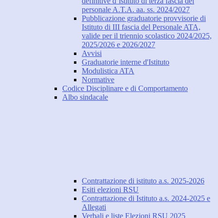
definitive d’istituto di terza fascia del
personale A.T.A. aa. ss. 2024/2027
Pubblicazione graduatorie provvisorie di
Istituto di III fascia del Personale ATA,
valide per il triennio scolastico 2024/2025,
2025/2026 e 2026/2027
Avvisi
Graduatorie interne d'Istituto
Modulistica ATA
Normative
Codice Disciplinare e di Comportamento
Albo sindacale
Contrattazione di istituto a.s. 2025-2026
Esiti elezioni RSU
Contrattazione di Istituto a.s. 2024-2025 e
Allegati
Verbali e liste Elezioni RSU 2025