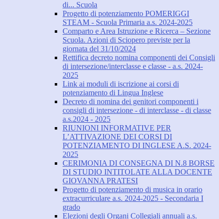
di... Scuola
Progetto di potenziamento POMERIGGI
STEAM - Scuola Primaria a.s. 2024-2025
Comparto e Area Istruzione e Ricerca – Sezione
Scuola. Azioni di Sciopero previste per la
giornata del 31/10/2024
Rettifica decreto nomina componenti dei Consigli
di intersezione/interclasse e classe - a.s. 2024-
2025
Link ai moduli di iscrizione ai corsi di
potenziamento di Lingua Inglese
Decreto di nomina dei genitori componenti i
consigli di intersezione - di interclasse - di classe
a.s.2024 - 2025
RIUNIONI INFORMATIVE PER
L’ATTIVAZIONE DEI CORSI DI
POTENZIAMENTO DI INGLESE A.S. 2024-
2025
CERIMONIA DI CONSEGNA DI N.8 BORSE
DI STUDIO INTITOLATE ALLA DOCENTE
GIOVANNA PRATESI
Progetto di potenziamento di musica in orario
extracurriculare a.s. 2024-2025 - Secondaria I
grado
Elezioni degli Organi Collegiali annuali a.s.