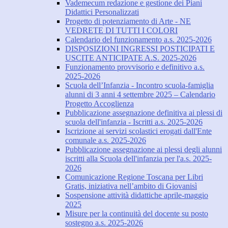
Vademecum redazione e gestione dei Piani
Didattici Personalizzati
Progetto di potenziamento di Arte - NE
VEDRETE DI TUTTI I COLORI
Calendario del funzionamento a.s. 2025-2026
DISPOSIZIONI INGRESSI POSTICIPATI E
USCITE ANTICIPATE A.S. 2025-2026
Funzionamento provvisorio e definitivo a.s.
2025-2026
Scuola dell’Infanzia - Incontro scuola-famiglia
alunni di 3 anni 4 settembre 2025 – Calendario
Progetto Accoglienza
Pubblicazione assegnazione definitiva ai plessi di
scuola dell'infanzia - Iscritti a.s. 2025-2026
Iscrizione ai servizi scolastici erogati dall'Ente
comunale a.s. 2025-2026
Pubblicazione assegnazione ai plessi degli alunni
iscritti alla Scuola dell'infanzia per l'a.s. 2025-
2026
Comunicazione Regione Toscana per Libri
Gratis, iniziativa nell’ambito di Giovanisì
Sospensione attività didattiche aprile-maggio
2025
Misure per la continuità del docente su posto
sostegno a.s. 2025-2026