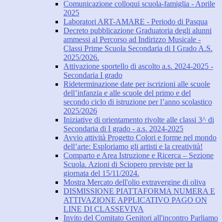
Comunicazione colloqui scuola-famiglia - Aprile
2025
Laboratori ART-AMARE - Periodo di Pasqua
Decreto pubblicazione Graduatoria degli alunni
ammessi al Percorso ad Indirizzo Musicale -
Classi Prime Scuola Secondaria di I Grado A.S.
2025/2026.
Attivazione sportello di ascolto a.s. 2024-2025 -
Secondaria I grado
Rideterminazione date per iscrizioni alle scuole
dell’infanzia e alle scuole del primo e del
secondo ciclo di istruzione per l’anno scolastico
2025/2026
Iniziative di orientamento rivolte alle classi 3^ di
Secondaria di I grado - a.s. 2024-2025
Avvio attività Progetto Colori e forme nel mondo
dell’arte: Esploriamo gli artisti e la creatività!
Comparto e Area Istruzione e Ricerca – Sezione
Scuola. Azioni di Sciopero previste per la
giornata del 15/11/2024.
Mostra Mercato dell'olio extravergine di oliva
DISMISSIONE PIATTAFORMA NUMERA E
ATTIVAZIONE APPLICATIVO PAGO ON
LINE DI CLASSEVIVA
Invito del Comitato Genitori all'incontro Parliamo