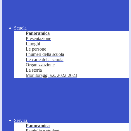
Scuola
Panoramica
Presentazione
I luoghi
Le persone
I numeri della scuola
Le carte della scuola
Organizzazione
La storia
Monitoraggi a.s. 2022-2023
Servizi
Panoramica
Famiglie e studenti