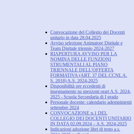
Convocazione del Collegio dei Docenti
unitario in data 28.04.2025
Avviso selezione Animatore Digitale e
Team Digitale triennio 2024-2027
RIAPERTURA AVVISO PER LA
NOMINA DELLE FUNZIONI
STRUMENTALI AL PIANO
TRIENNALE DELL'OFFERTA
FORMATIVA (ART. 37 DEL CCNL A.
S. 2018) A.S. 2024-2025
Disponibilità ore eccedenti di
insegnamento su spezzoni orari A.S. 2024-
2025 - Scuola Secondaria di I grado
Personale docente: calendario adempimenti
settembre 2024
CONVOCAZIONE n.1 DEL
COLLEGIO DEI DOCENTI UNITARIO
IN DATA 02.09.2024 – A.S. 2024-2025
Indicazioni adozione libri di testo a.s.