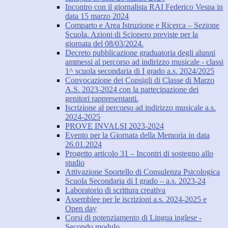
Incontro con il giornalista RAI Federico Vespa in
data 15 marzo 2024
Comparto e Area Istruzione e Ricerca – Sezione
Scuola. Azioni di Sciopero previste per la
giornata del 08/03/2024.
Decreto pubblicazione graduatoria degli alunni
ammessi al percorso ad indirizzo musicale - classi
1^ scuola secondaria di I grado a.s. 2024/2025
Convocazione dei Consigli di Classe di Marzo
A.S. 2023-2024 con la partecipazione dei
genitori rappresentanti.
Iscrizione al percorso ad indirizzo musicale a.s.
2024-2025
PROVE INVALSI 2023-2024
Evento per la Giornata della Memoria in data
26.01.2024
Progetto articolo 31 – Incontri di sostegno allo
studio
Attivazione Sportello di Consulenza Psicologica
Scuola Secondaria di I grado – a.s. 2023-24
Laboratorio di scrittura creativa
Assemblee per le iscrizioni a.s. 2024-2025 e
Open day
Corsi di potenziamento di Lingua inglese -
Secondo modulo