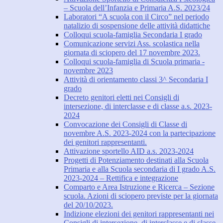
– Scuola dell’Infanzia e Primaria A.S. 2023/24
Laboratori “A scuola con il Circo” nel periodo
natalizio di sospensione delle attività didattiche
Colloqui scuola-famiglia Secondaria I grado
Comunicazione servizi Ass. scolastica nella
giornata di sciopero del 17 novembre 2023.
Colloqui scuola-famiglia di Scuola primaria -
novembre 2023
Attività di orientamento classi 3^ Secondaria I
grado
Decreto genitori eletti nei Consigli di
intersezione, di interclasse e di classe a.s. 2023-
2024
Convocazione dei Consigli di Classe di
novembre A.S. 2023-2024 con la partecipazione
dei genitori rappresentanti.
Attivazione sportello AID a.s. 2023-2024
Progetti di Potenziamento destinati alla Scuola
Primaria e alla Scuola secondaria di I grado A.S.
2023-2024 – Rettifica e integrazione
Comparto e Area Istruzione e Ricerca – Sezione
scuola. Azioni di sciopero previste per la giornata
del 20/10/2023.
Indizione elezioni dei genitori rappresentanti nei
Consigli di intersezione, di interclasse e di classe