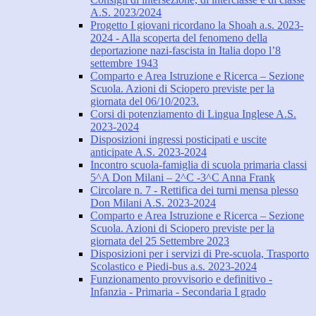
A.S. 2023/2024
Progetto I giovani ricordano la Shoah a.s. 2023-
2024 - Alla scoperta del fenomeno della
deportazione nazi-fascista in Italia dopo l’8
settembre 1943
Comparto e Area Istruzione e Ricerca – Sezione
Scuola. Azioni di Sciopero previste per la
giornata del 06/10/2023.
Corsi di potenziamento di Lingua Inglese A.S.
2023-2024
Disposizioni ingressi posticipati e uscite
anticipate A.S. 2023-2024
Incontro scuola-famiglia di scuola primaria classi
5^A Don Milani – 2^C -3^C Anna Frank
Circolare n. 7 - Rettifica dei turni mensa plesso
Don Milani A.S. 2023-2024
Comparto e Area Istruzione e Ricerca – Sezione
Scuola. Azioni di Sciopero previste per la
giornata del 25 Settembre 2023
Disposizioni per i servizi di Pre-scuola, Trasporto
Scolastico e Piedi-bus a.s. 2023-2024
Funzionamento provvisorio e definitivo -
Infanzia - Primaria - Secondaria I grado