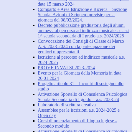
data 15 marzo 2024
Comparto e Area Istruzione e Ricerca – Sezione
Scuola. Azioni di Sciopero previste per la
giornata del 08/03/2024.
Decreto pubblicazione graduatoria degli alunni
ammessi al percorso ad indirizzo musicale - classi
1^ scuola secondaria di I grado a.s. 2024/2025
Convocazione dei Consigli di Classe di Marzo
A.S. 2023-2024 con la partecipazione dei
genitori rappresentanti.
Iscrizione al percorso ad indirizzo musicale a.s.
2024-2025
PROVE INVALSI 2023-2024
Evento per la Giornata della Memoria in data
26.01.2024
Progetto articolo 31 – Incontri di sostegno allo
studio
Attivazione Sportello di Consulenza Psicologica
Scuola Secondaria di I grado – a.s. 2023-24
Laboratorio di scrittura creativa
Assemblee per le iscrizioni a.s. 2024-2025 e
Open day
Corsi di potenziamento di Lingua inglese -
Secondo modulo
Attivazione Sportello di Consulenza Psicologica