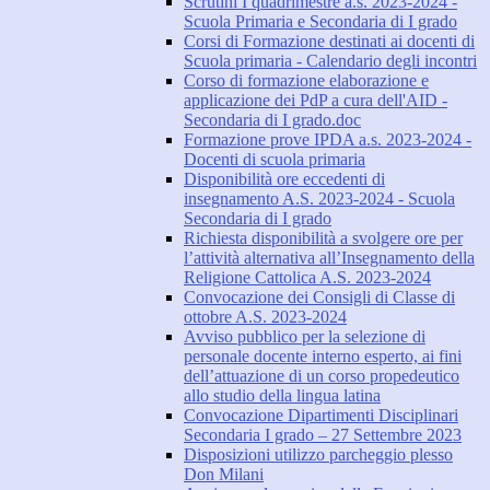
Scrutini I quadrimestre a.s. 2023-2024 -
Scuola Primaria e Secondaria di I grado
Corsi di Formazione destinati ai docenti di
Scuola primaria - Calendario degli incontri
Corso di formazione elaborazione e
applicazione dei PdP a cura dell'AID -
Secondaria di I grado.doc
Formazione prove IPDA a.s. 2023-2024 -
Docenti di scuola primaria
Disponibilità ore eccedenti di
insegnamento A.S. 2023-2024 - Scuola
Secondaria di I grado
Richiesta disponibilità a svolgere ore per
l’attività alternativa all’Insegnamento della
Religione Cattolica A.S. 2023-2024
Convocazione dei Consigli di Classe di
ottobre A.S. 2023-2024
Avviso pubblico per la selezione di
personale docente interno esperto, ai fini
dell’attuazione di un corso propedeutico
allo studio della lingua latina
Convocazione Dipartimenti Disciplinari
Secondaria I grado – 27 Settembre 2023
Disposizioni utilizzo parcheggio plesso
Don Milani