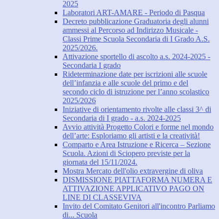
2025
Laboratori ART-AMARE - Periodo di Pasqua
Decreto pubblicazione Graduatoria degli alunni
ammessi al Percorso ad Indirizzo Musicale -
Classi Prime Scuola Secondaria di I Grado A.S.
2025/2026.
Attivazione sportello di ascolto a.s. 2024-2025 -
Secondaria I grado
Rideterminazione date per iscrizioni alle scuole
dell’infanzia e alle scuole del primo e del
secondo ciclo di istruzione per l’anno scolastico
2025/2026
Iniziative di orientamento rivolte alle classi 3^ di
Secondaria di I grado - a.s. 2024-2025
Avvio attività Progetto Colori e forme nel mondo
dell’arte: Esploriamo gli artisti e la creatività!
Comparto e Area Istruzione e Ricerca – Sezione
Scuola. Azioni di Sciopero previste per la
giornata del 15/11/2024.
Mostra Mercato dell'olio extravergine di oliva
DISMISSIONE PIATTAFORMA NUMERA E
ATTIVAZIONE APPLICATIVO PAGO ON
LINE DI CLASSEVIVA
Invito del Comitato Genitori all'incontro Parliamo
di... Scuola