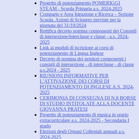
Progetto di potenziamento POMERIGGI
STEAM - Scuola Primaria a.s. 2024-2025
Comparto e Area Istruzione e Ricerca – Sezione
Scuola. Azioni di Sciopero previste per la
giornata del 31/10/2024
Rettifica decreto nomina componenti dei Consigli
di intersezione/interclasse e classe - a.s. 2024-
2025
Link ai moduli di iscrizione ai corsi di
potenziamento di Lingua Inglese
Decreto di nomina dei genitori componenti i
consigli di intersezione - di interclasse - di classe
a.s.2024 - 2025
RIUNIONI INFORMATIVE PER
L’ATTIVAZIONE DEI CORSI DI
POTENZIAMENTO DI INGLESE A.S. 2024-
2025
CERIMONIA DI CONSEGNA DI N.8 BORSE
DI STUDIO INTITOLATE ALLA DOCENTE
GIOVANNA PRATESI
Progetto di potenziamento di musica in orario
extracurriculare a.s. 2024-2025 - Secondaria I
grado
Elezioni degli Organi Collegiali annuali a.s.
2024-2025