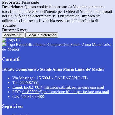
Proprieta:
Terza parte
Descrizione:
Questo cookie è impostato da Youtube per tenere
traccia delle preferenze dell'utente per i video di Youtube incorporati
nei siti; può anche determinare se il visitatore del sito web sta
utilizzando la nuova o la vecchia versione dell'interfaccia di
Youtube.
Durata:
6 mesi
Accetta tutti
Salva le preferenze
Istituto Comprensivo Statale Anna Maria Luisa
de' Medici
Contatti
Istituto Comprensivo Statale Anna Maria Luisa de' Medici
Via Mascagni, 15 50041- CALENZANO (FI)
Tel:
055/887551
Email:
fiic82700r@istruzione.it
Link per inviare una mail
PEC:
fiic82700r@pec.istruzione.it
Link per inviare una mail
C.F.: 94081300488
Seguici su