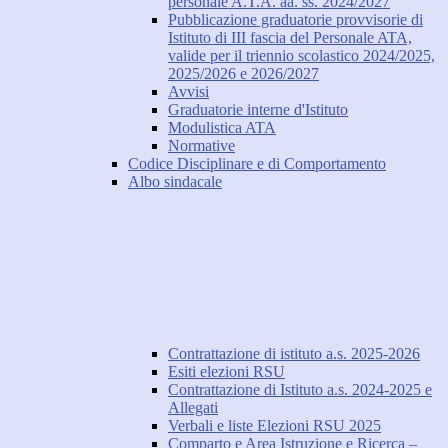
personale A.T.A. aa. ss. 2024/2027
Pubblicazione graduatorie provvisorie di
Istituto di III fascia del Personale ATA,
valide per il triennio scolastico 2024/2025,
2025/2026 e 2026/2027
Avvisi
Graduatorie interne d'Istituto
Modulistica ATA
Normative
Codice Disciplinare e di Comportamento
Albo sindacale
Contrattazione di istituto a.s. 2025-2026
Esiti elezioni RSU
Contrattazione di Istituto a.s. 2024-2025 e
Allegati
Verbali e liste Elezioni RSU 2025
Comparto e Area Istruzione e Ricerca –