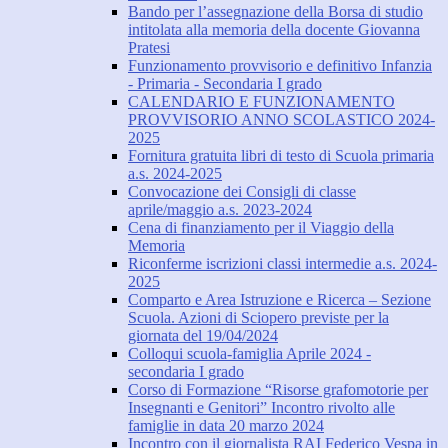
Bando per l’assegnazione della Borsa di studio
intitolata alla memoria della docente Giovanna
Pratesi
Funzionamento provvisorio e definitivo Infanzia
- Primaria - Secondaria I grado
CALENDARIO E FUNZIONAMENTO
PROVVISORIO ANNO SCOLASTICO 2024-
2025
Fornitura gratuita libri di testo di Scuola primaria
a.s. 2024-2025
Convocazione dei Consigli di classe
aprile/maggio a.s. 2023-2024
Cena di finanziamento per il Viaggio della
Memoria
Riconferme iscrizioni classi intermedie a.s. 2024-
2025
Comparto e Area Istruzione e Ricerca – Sezione
Scuola. Azioni di Sciopero previste per la
giornata del 19/04/2024
Colloqui scuola-famiglia Aprile 2024 -
secondaria I grado
Corso di Formazione “Risorse grafomotorie per
Insegnanti e Genitori” Incontro rivolto alle
famiglie in data 20 marzo 2024
Incontro con il giornalista RAI Federico Vespa in