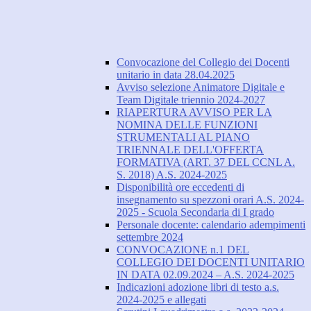
Convocazione del Collegio dei Docenti
unitario in data 28.04.2025
Avviso selezione Animatore Digitale e
Team Digitale triennio 2024-2027
RIAPERTURA AVVISO PER LA
NOMINA DELLE FUNZIONI
STRUMENTALI AL PIANO
TRIENNALE DELL'OFFERTA
FORMATIVA (ART. 37 DEL CCNL A.
S. 2018) A.S. 2024-2025
Disponibilità ore eccedenti di
insegnamento su spezzoni orari A.S. 2024-
2025 - Scuola Secondaria di I grado
Personale docente: calendario adempimenti
settembre 2024
CONVOCAZIONE n.1 DEL
COLLEGIO DEI DOCENTI UNITARIO
IN DATA 02.09.2024 – A.S. 2024-2025
Indicazioni adozione libri di testo a.s.
2024-2025 e allegati