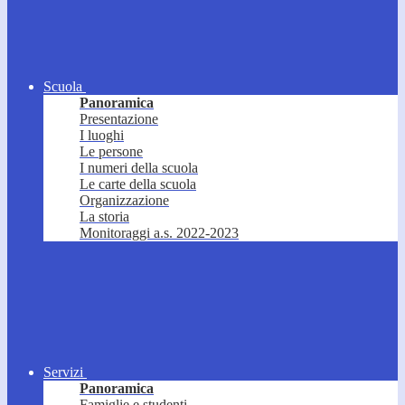
Scuola
Panoramica
Presentazione
I luoghi
Le persone
I numeri della scuola
Le carte della scuola
Organizzazione
La storia
Monitoraggi a.s. 2022-2023
Servizi
Panoramica
Famiglie e studenti