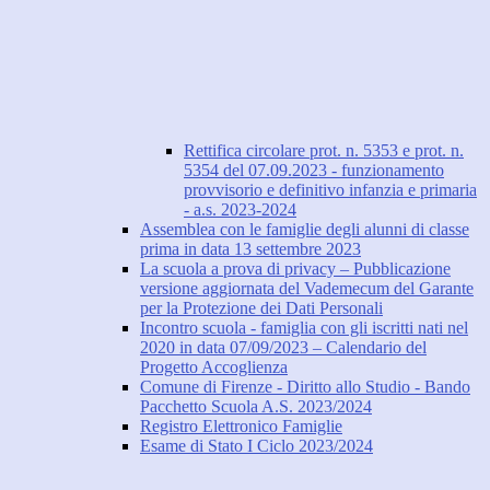
Rettifica circolare prot. n. 5353 e prot. n.
5354 del 07.09.2023 - funzionamento
provvisorio e definitivo infanzia e primaria
- a.s. 2023-2024
Assemblea con le famiglie degli alunni di classe
prima in data 13 settembre 2023
La scuola a prova di privacy – Pubblicazione
versione aggiornata del Vademecum del Garante
per la Protezione dei Dati Personali
Incontro scuola - famiglia con gli iscritti nati nel
2020 in data 07/09/2023 – Calendario del
Progetto Accoglienza
Comune di Firenze - Diritto allo Studio - Bando
Pacchetto Scuola A.S. 2023/2024
Registro Elettronico Famiglie
Esame di Stato I Ciclo 2023/2024