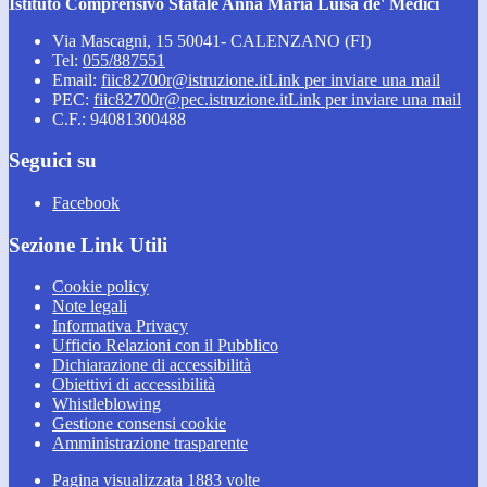
Istituto Comprensivo Statale Anna Maria Luisa de' Medici
Via Mascagni, 15 50041- CALENZANO (FI)
Tel:
055/887551
Email:
fiic82700r@istruzione.it
Link per inviare una mail
PEC:
fiic82700r@pec.istruzione.it
Link per inviare una mail
C.F.: 94081300488
Seguici su
Facebook
Sezione Link Utili
Cookie policy
Note legali
Informativa Privacy
Ufficio Relazioni con il Pubblico
Dichiarazione di accessibilità
Obiettivi di accessibilità
Whistleblowing
Gestione consensi cookie
Amministrazione trasparente
Pagina visualizzata
1883
volte