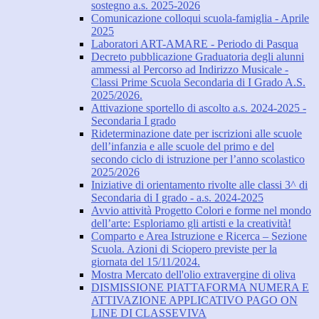
sostegno a.s. 2025-2026
Comunicazione colloqui scuola-famiglia - Aprile
2025
Laboratori ART-AMARE - Periodo di Pasqua
Decreto pubblicazione Graduatoria degli alunni
ammessi al Percorso ad Indirizzo Musicale -
Classi Prime Scuola Secondaria di I Grado A.S.
2025/2026.
Attivazione sportello di ascolto a.s. 2024-2025 -
Secondaria I grado
Rideterminazione date per iscrizioni alle scuole
dell’infanzia e alle scuole del primo e del
secondo ciclo di istruzione per l’anno scolastico
2025/2026
Iniziative di orientamento rivolte alle classi 3^ di
Secondaria di I grado - a.s. 2024-2025
Avvio attività Progetto Colori e forme nel mondo
dell’arte: Esploriamo gli artisti e la creatività!
Comparto e Area Istruzione e Ricerca – Sezione
Scuola. Azioni di Sciopero previste per la
giornata del 15/11/2024.
Mostra Mercato dell'olio extravergine di oliva
DISMISSIONE PIATTAFORMA NUMERA E
ATTIVAZIONE APPLICATIVO PAGO ON
LINE DI CLASSEVIVA