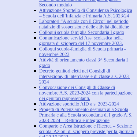
Secondo modulo
Attivazione Sportello di Consulenza Psicologica
– Scuola dell’Infanzia e Primaria A.S. 2023/24
Laboratori “A scuola con il Circo” nel periodo
natalizio di sospensione delle attività didattiche
Colloqui scuola-famiglia Secondaria I grado
Comunicazione servizi Ass. scolastica nella
giornata di sciopero del 17 novembre 2023.
Colloqui scuola-famiglia di Scuola primaria -
novembre 2023
Attività di orientamento classi 3^ Secondaria I
grado
Decreto genitori eletti nei Consigli di
intersezione, di interclasse e di classe a.s. 2023-
2024
Convocazione dei Consigli di Classe di
novembre A.S. 2023-2024 con la partecipazione
dei genitori rappresentanti.
Attivazione sportello AID a.s. 2023-2024
Progetti di Potenziamento destinati alla Scuola
Primaria e alla Scuola secondaria di I grado A.S.
2023-2024 – Rettifica e integrazione
Comparto e Area Istruzione e Ricerca – Sezione
scuola. Azioni di sciopero previste per la giornata
del 20/10/2023.