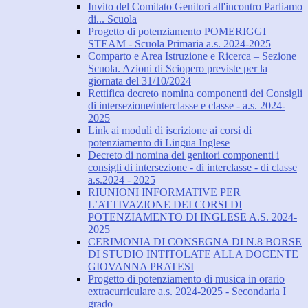
Invito del Comitato Genitori all'incontro Parliamo
di... Scuola
Progetto di potenziamento POMERIGGI
STEAM - Scuola Primaria a.s. 2024-2025
Comparto e Area Istruzione e Ricerca – Sezione
Scuola. Azioni di Sciopero previste per la
giornata del 31/10/2024
Rettifica decreto nomina componenti dei Consigli
di intersezione/interclasse e classe - a.s. 2024-
2025
Link ai moduli di iscrizione ai corsi di
potenziamento di Lingua Inglese
Decreto di nomina dei genitori componenti i
consigli di intersezione - di interclasse - di classe
a.s.2024 - 2025
RIUNIONI INFORMATIVE PER
L’ATTIVAZIONE DEI CORSI DI
POTENZIAMENTO DI INGLESE A.S. 2024-
2025
CERIMONIA DI CONSEGNA DI N.8 BORSE
DI STUDIO INTITOLATE ALLA DOCENTE
GIOVANNA PRATESI
Progetto di potenziamento di musica in orario
extracurriculare a.s. 2024-2025 - Secondaria I
grado