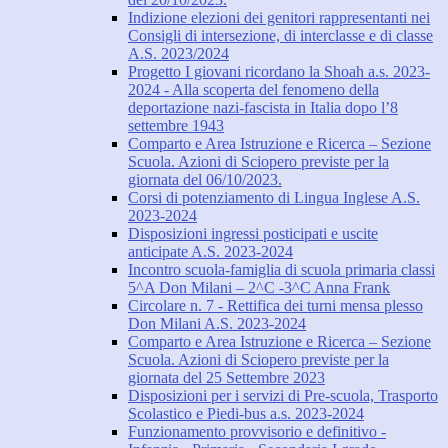
Indizione elezioni dei genitori rappresentanti nei
Consigli di intersezione, di interclasse e di classe
A.S. 2023/2024
Progetto I giovani ricordano la Shoah a.s. 2023-
2024 - Alla scoperta del fenomeno della
deportazione nazi-fascista in Italia dopo l’8
settembre 1943
Comparto e Area Istruzione e Ricerca – Sezione
Scuola. Azioni di Sciopero previste per la
giornata del 06/10/2023.
Corsi di potenziamento di Lingua Inglese A.S.
2023-2024
Disposizioni ingressi posticipati e uscite
anticipate A.S. 2023-2024
Incontro scuola-famiglia di scuola primaria classi
5^A Don Milani – 2^C -3^C Anna Frank
Circolare n. 7 - Rettifica dei turni mensa plesso
Don Milani A.S. 2023-2024
Comparto e Area Istruzione e Ricerca – Sezione
Scuola. Azioni di Sciopero previste per la
giornata del 25 Settembre 2023
Disposizioni per i servizi di Pre-scuola, Trasporto
Scolastico e Piedi-bus a.s. 2023-2024
Funzionamento provvisorio e definitivo -