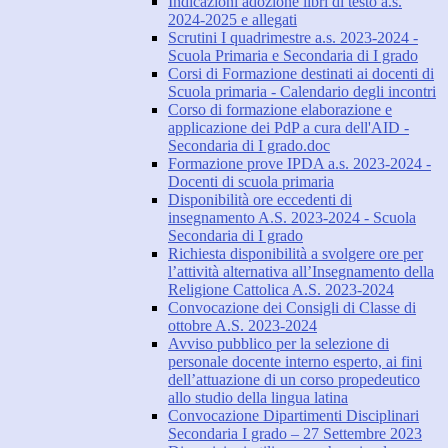
Indicazioni adozione libri di testo a.s.
2024-2025 e allegati
Scrutini I quadrimestre a.s. 2023-2024 -
Scuola Primaria e Secondaria di I grado
Corsi di Formazione destinati ai docenti di
Scuola primaria - Calendario degli incontri
Corso di formazione elaborazione e
applicazione dei PdP a cura dell'AID -
Secondaria di I grado.doc
Formazione prove IPDA a.s. 2023-2024 -
Docenti di scuola primaria
Disponibilità ore eccedenti di
insegnamento A.S. 2023-2024 - Scuola
Secondaria di I grado
Richiesta disponibilità a svolgere ore per
l’attività alternativa all’Insegnamento della
Religione Cattolica A.S. 2023-2024
Convocazione dei Consigli di Classe di
ottobre A.S. 2023-2024
Avviso pubblico per la selezione di
personale docente interno esperto, ai fini
dell’attuazione di un corso propedeutico
allo studio della lingua latina
Convocazione Dipartimenti Disciplinari
Secondaria I grado – 27 Settembre 2023