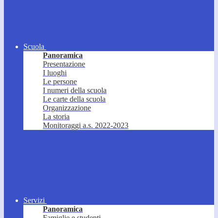
Scuola
Panoramica
Presentazione
I luoghi
Le persone
I numeri della scuola
Le carte della scuola
Organizzazione
La storia
Monitoraggi a.s. 2022-2023
Servizi
Panoramica
Famiglie e studenti