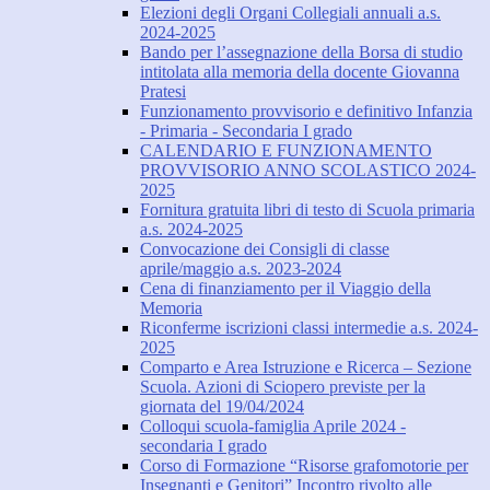
Elezioni degli Organi Collegiali annuali a.s.
2024-2025
Bando per l’assegnazione della Borsa di studio
intitolata alla memoria della docente Giovanna
Pratesi
Funzionamento provvisorio e definitivo Infanzia
- Primaria - Secondaria I grado
CALENDARIO E FUNZIONAMENTO
PROVVISORIO ANNO SCOLASTICO 2024-
2025
Fornitura gratuita libri di testo di Scuola primaria
a.s. 2024-2025
Convocazione dei Consigli di classe
aprile/maggio a.s. 2023-2024
Cena di finanziamento per il Viaggio della
Memoria
Riconferme iscrizioni classi intermedie a.s. 2024-
2025
Comparto e Area Istruzione e Ricerca – Sezione
Scuola. Azioni di Sciopero previste per la
giornata del 19/04/2024
Colloqui scuola-famiglia Aprile 2024 -
secondaria I grado
Corso di Formazione “Risorse grafomotorie per
Insegnanti e Genitori” Incontro rivolto alle