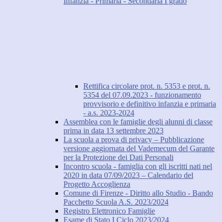
Infanzia - Primaria - Secondaria I grado
Rettifica circolare prot. n. 5353 e prot. n.
5354 del 07.09.2023 - funzionamento
provvisorio e definitivo infanzia e primaria
- a.s. 2023-2024
Assemblea con le famiglie degli alunni di classe
prima in data 13 settembre 2023
La scuola a prova di privacy – Pubblicazione
versione aggiornata del Vademecum del Garante
per la Protezione dei Dati Personali
Incontro scuola - famiglia con gli iscritti nati nel
2020 in data 07/09/2023 – Calendario del
Progetto Accoglienza
Comune di Firenze - Diritto allo Studio - Bando
Pacchetto Scuola A.S. 2023/2024
Registro Elettronico Famiglie
Esame di Stato I Ciclo 2023/2024