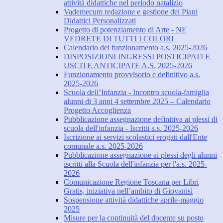
attività didattiche nel periodo natalizio
Vademecum redazione e gestione dei Piani
Didattici Personalizzati
Progetto di potenziamento di Arte - NE
VEDRETE DI TUTTI I COLORI
Calendario del funzionamento a.s. 2025-2026
DISPOSIZIONI INGRESSI POSTICIPATI E
USCITE ANTICIPATE A.S. 2025-2026
Funzionamento provvisorio e definitivo a.s.
2025-2026
Scuola dell’Infanzia - Incontro scuola-famiglia
alunni di 3 anni 4 settembre 2025 – Calendario
Progetto Accoglienza
Pubblicazione assegnazione definitiva ai plessi di
scuola dell'infanzia - Iscritti a.s. 2025-2026
Iscrizione ai servizi scolastici erogati dall'Ente
comunale a.s. 2025-2026
Pubblicazione assegnazione ai plessi degli alunni
iscritti alla Scuola dell'infanzia per l'a.s. 2025-
2026
Comunicazione Regione Toscana per Libri
Gratis, iniziativa nell’ambito di Giovanisì
Sospensione attività didattiche aprile-maggio
2025
Misure per la continuità del docente su posto