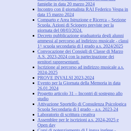
famiglie in data 20 marzo 2024
Incontro con il giornalista RAI Federico Vespa in
data 15 marzo 2024
Comparto e Area Istruzione e Ricerca – Sezione
Scuola. Azioni di Sciopero previste per la
giornata del 08/03/2024.
Decreto pubblicazione graduatoria degli alunni
ammessi al percorso ad indirizzo musicale - classi
1^ scuola secondaria di I grado a.s. 2024/2025
Convocazione dei Consigli di Classe di Marzo
A.S. 2023-2024 con la partecipazione dei
genitori rappresentanti.
Iscrizione al percorso ad indirizzo musicale a.s.
2024-2025
PROVE INVALSI 2023-2024
Evento per la Giornata della Memoria in data
26.01.2024
Progetto articolo 31 – Incontri di sostegno allo
studio
Attivazione Sportello di Consulenza Psicologica
Scuola Secondaria di I grado – a.s. 2023-24
Laboratorio di scrittura creativa
Assemblee per le iscrizioni a.s. 2024-2025 e
Open day
Corsi di potenziamento di Lingua inglese -