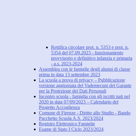
Rettifica circolare prot. n. 5353 e prot. n.
5354 del 07.09.2023 - funzionamento
provvisorio e definitivo infanzia e primaria
- a.s. 2023-2024
Assemblea con le famiglie degli alunni di classe
prima in data 13 settembre 2023
La scuola a prova di privacy – Pubblicazione
versione aggiornata del Vademecum del Garante
per la Protezione dei Dati Personali
Incontro scuola - famiglia con gli iscritti nati nel
2020 in data 07/09/2023 – Calendario del
Progetto Accoglienza
Comune di Firenze - Diritto allo Studio - Bando
Pacchetto Scuola A.S. 2023/2024
Registro Elettronico Famiglie
Esame di Stato I Ciclo 2023/2024