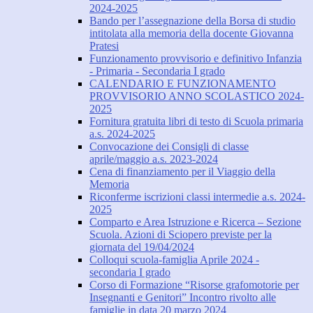
2024-2025
Bando per l’assegnazione della Borsa di studio
intitolata alla memoria della docente Giovanna
Pratesi
Funzionamento provvisorio e definitivo Infanzia
- Primaria - Secondaria I grado
CALENDARIO E FUNZIONAMENTO
PROVVISORIO ANNO SCOLASTICO 2024-
2025
Fornitura gratuita libri di testo di Scuola primaria
a.s. 2024-2025
Convocazione dei Consigli di classe
aprile/maggio a.s. 2023-2024
Cena di finanziamento per il Viaggio della
Memoria
Riconferme iscrizioni classi intermedie a.s. 2024-
2025
Comparto e Area Istruzione e Ricerca – Sezione
Scuola. Azioni di Sciopero previste per la
giornata del 19/04/2024
Colloqui scuola-famiglia Aprile 2024 -
secondaria I grado
Corso di Formazione “Risorse grafomotorie per
Insegnanti e Genitori” Incontro rivolto alle
famiglie in data 20 marzo 2024