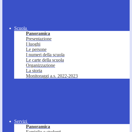
Scuola
Panoramica
Presentazione
I luoghi
Le persone
I numeri della scuola
Le carte della scuola
Organizzazione
La storia
Monitoraggi a.s. 2022-2023
Servizi
Panoramica
Famiglie e studenti