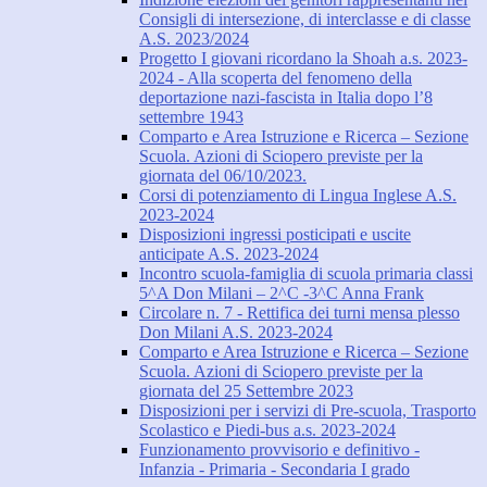
Consigli di intersezione, di interclasse e di classe
A.S. 2023/2024
Progetto I giovani ricordano la Shoah a.s. 2023-
2024 - Alla scoperta del fenomeno della
deportazione nazi-fascista in Italia dopo l’8
settembre 1943
Comparto e Area Istruzione e Ricerca – Sezione
Scuola. Azioni di Sciopero previste per la
giornata del 06/10/2023.
Corsi di potenziamento di Lingua Inglese A.S.
2023-2024
Disposizioni ingressi posticipati e uscite
anticipate A.S. 2023-2024
Incontro scuola-famiglia di scuola primaria classi
5^A Don Milani – 2^C -3^C Anna Frank
Circolare n. 7 - Rettifica dei turni mensa plesso
Don Milani A.S. 2023-2024
Comparto e Area Istruzione e Ricerca – Sezione
Scuola. Azioni di Sciopero previste per la
giornata del 25 Settembre 2023
Disposizioni per i servizi di Pre-scuola, Trasporto
Scolastico e Piedi-bus a.s. 2023-2024
Funzionamento provvisorio e definitivo -
Infanzia - Primaria - Secondaria I grado