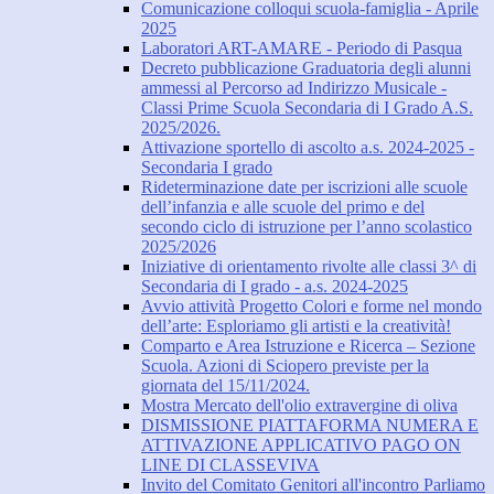
Comunicazione colloqui scuola-famiglia - Aprile
2025
Laboratori ART-AMARE - Periodo di Pasqua
Decreto pubblicazione Graduatoria degli alunni
ammessi al Percorso ad Indirizzo Musicale -
Classi Prime Scuola Secondaria di I Grado A.S.
2025/2026.
Attivazione sportello di ascolto a.s. 2024-2025 -
Secondaria I grado
Rideterminazione date per iscrizioni alle scuole
dell’infanzia e alle scuole del primo e del
secondo ciclo di istruzione per l’anno scolastico
2025/2026
Iniziative di orientamento rivolte alle classi 3^ di
Secondaria di I grado - a.s. 2024-2025
Avvio attività Progetto Colori e forme nel mondo
dell’arte: Esploriamo gli artisti e la creatività!
Comparto e Area Istruzione e Ricerca – Sezione
Scuola. Azioni di Sciopero previste per la
giornata del 15/11/2024.
Mostra Mercato dell'olio extravergine di oliva
DISMISSIONE PIATTAFORMA NUMERA E
ATTIVAZIONE APPLICATIVO PAGO ON
LINE DI CLASSEVIVA
Invito del Comitato Genitori all'incontro Parliamo