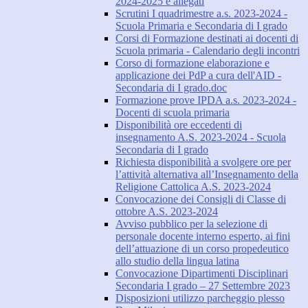
2024-2025 e allegati
Scrutini I quadrimestre a.s. 2023-2024 -
Scuola Primaria e Secondaria di I grado
Corsi di Formazione destinati ai docenti di
Scuola primaria - Calendario degli incontri
Corso di formazione elaborazione e
applicazione dei PdP a cura dell'AID -
Secondaria di I grado.doc
Formazione prove IPDA a.s. 2023-2024 -
Docenti di scuola primaria
Disponibilità ore eccedenti di
insegnamento A.S. 2023-2024 - Scuola
Secondaria di I grado
Richiesta disponibilità a svolgere ore per
l’attività alternativa all’Insegnamento della
Religione Cattolica A.S. 2023-2024
Convocazione dei Consigli di Classe di
ottobre A.S. 2023-2024
Avviso pubblico per la selezione di
personale docente interno esperto, ai fini
dell’attuazione di un corso propedeutico
allo studio della lingua latina
Convocazione Dipartimenti Disciplinari
Secondaria I grado – 27 Settembre 2023
Disposizioni utilizzo parcheggio plesso