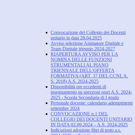
Convocazione del Collegio dei Docenti
unitario in data 28.04.2025
Avviso selezione Animatore Digitale e
Team Digitale triennio 2024-2027
RIAPERTURA AVVISO PER LA
NOMINA DELLE FUNZIONI
STRUMENTALI AL PIANO
TRIENNALE DELL'OFFERTA
FORMATIVA (ART. 37 DEL CCNL A.
S. 2018) A.S. 2024-2025
Disponibilità ore eccedenti di
insegnamento su spezzoni orari A.S. 2024-
2025 - Scuola Secondaria di I grado
Personale docente: calendario adempimenti
settembre 2024
CONVOCAZIONE n.1 DEL
COLLEGIO DEI DOCENTI UNITARIO
IN DATA 02.09.2024 – A.S. 2024-2025
Indicazioni adozione libri di testo a.s.