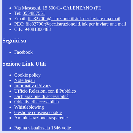
Via Mascagni, 15 50041- CALENZANO (FI)
Tel:
055/887551
Email:
fiic82700r@istruzione.it
Link per inviare una mail
PEC:
fiic82700r@pec.istruzione.it
Link per inviare una mail
C.F.: 94081300488
Seguici su
Facebook
Sezione Link Utili
Cookie policy
Note legali
Informativa Privacy
Ufficio Relazioni con il Pubblico
Dichiarazione di accessibilità
Obiettivi di accessibilità
Whistleblowing
Gestione consensi cookie
Amministrazione trasparente
Pagina visualizzata
1546
volte