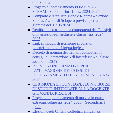
di... Scuola
Progetto di potenziamento POMERIGGI
STEAM - Scuola Primaria a.s. 2024-2025
Comparto e Area Istruzione e Ricerca – Sezione
Scuola. Azioni di Sciopero previste per la
giornata del 31/10/2024
Rettifica decreto nomina componenti dei Consigli
di intersezione/interclasse e classe - a.s. 2024-
2025
Link ai moduli di iscrizione ai corsi di
potenziamento di Lingua Inglese
Decreto di nomina dei genitori componenti i
consigli di intersezione - di interclasse - di classe
a.s.2024 - 2025
RIUNIONI INFORMATIVE PER
L’ATTIVAZIONE DEI CORSI DI
POTENZIAMENTO DI INGLESE A.S. 2024-
2025
CERIMONIA DI CONSEGNA DI N.8 BORSE
DI STUDIO INTITOLATE ALLA DOCENTE
GIOVANNA PRATESI
Progetto di potenziamento di musica in orario
extracurriculare a.s. 2024-2025 - Secondaria I
grado
Elezioni degli Organi Collegiali annuali a.s.