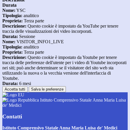
Durata
Nome:
YSC
Tipologia:
analitico
Proprieta:
Terza parte
Descrizione:
Questo cookie è impostato da YouTube per tenere
traccia delle visualizzazioni dei video incorporati.
Durata:
Sessione
Nome:
VISITOR_INFO1_LIVE
Tipologia:
analitico
Proprieta:
Terza parte
Descrizione:
Questo cookie è impostato da Youtube per tenere
traccia delle preferenze dell'utente per i video di Youtube incorporati
nei siti; può anche determinare se il visitatore del sito web sta
utilizzando la nuova o la vecchia versione dell'interfaccia di
Youtube.
Durata:
6 mesi
Accetta tutti
Salva le preferenze
Istituto Comprensivo Statale Anna Maria Luisa
de' Medici
Contatti
Istituto Comprensivo Statale Anna Maria Luisa de' Medici