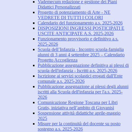
Vademecum redazione e gestione dei Piani
Didattici Personalizzati
Progetto di potenziamento di Arte - NE
VEDRETE DI TUTTI I COLORI
Calendario del funzionamento a.s. 2025-2026
DISPOSIZIONI INGRESSI POSTICIPATI E
USCITE ANTICIPATE A.S. 2025-2026
Funzionamento provvisorio e definitivo a.s.
2025-2026
Scuola dell’Infanzia - Incontro scuola-famiglia
alunni di 3 anni 4 settembre 2025 – Calendario
Progetto Accoglienza
Pubblicazione assegnazione definitiva ai plessi di
scuola dell'infanzia - Iscritti a.s. 2025-2026
Iscrizione ai servizi scolastici erogati dall'Ente
comunale a.s. 2025-2026
Pubblicazione assegnazione ai plessi degli alunni
iscritti alla Scuola dell'infanzia per l'a.s. 2025-
2026
Comunicazione Regione Toscana per Libri
Gratis, iniziativa nell’ambito di Giovanisì
Sospensione attività didattiche aprile-maggio
2025
Misure per la continuità del docente su posto
sostegno a.s. 2025-2026