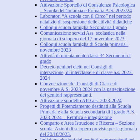
Attivazione Sportello di Consulenza Psicologica
– Scuola dell’Infanzia e Primaria A.S. 2023/24
Laboratori “A scuola con il Circo” nel periodo
natalizio di sospensione delle attività didattiche
Colloqui scuola-famiglia Secondaria I grado
Comunicazione servizi Ass. scolastica nella
giornata di sciopero del 17 novembre 2023.
Colloqui scuola-famiglia di Scuola primaria -
novembre 2023
Attività di orientamento classi 3^ Secondaria I
grado
Decreto genitori eletti nei Consigli di
intersezione, di interclasse e di classe a.s. 2023-
2024
Convocazione dei Consigli di Classe di
novembre A.S. 2023-2024 con la partecipazione
dei genitori rappresentanti.
Attivazione sportello AID a.s. 2023-2024
Progetti di Potenziamento destinati alla Scuola
Primaria e alla Scuola secondaria di I grado A.S.
2023-2024 – Rettifica e integrazione
Comparto e Area Istruzione e Ricerca – Sezione
scuola. Azioni di sciopero previste per la giornata
del 20/10/2023.
Indizione elezioni dei genitori rappresentanti nei