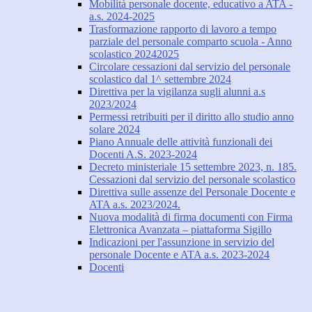
Mobilità personale docente, educativo a ATA -
a.s. 2024-2025
Trasformazione rapporto di lavoro a tempo
parziale del personale comparto scuola - Anno
scolastico 20242025
Circolare cessazioni dal servizio del personale
scolastico dal 1^ settembre 2024
Direttiva per la vigilanza sugli alunni a.s
2023/2024
Permessi retribuiti per il diritto allo studio anno
solare 2024
Piano Annuale delle attività funzionali dei
Docenti A.S. 2023-2024
Decreto ministeriale 15 settembre 2023, n. 185.
Cessazioni dal servizio del personale scolastico
Direttiva sulle assenze del Personale Docente e
ATA a.s. 2023/2024.
Nuova modalità di firma documenti con Firma
Elettronica Avanzata – piattaforma Sigillo
Indicazioni per l'assunzione in servizio del
personale Docente e ATA a.s. 2023-2024
Docenti