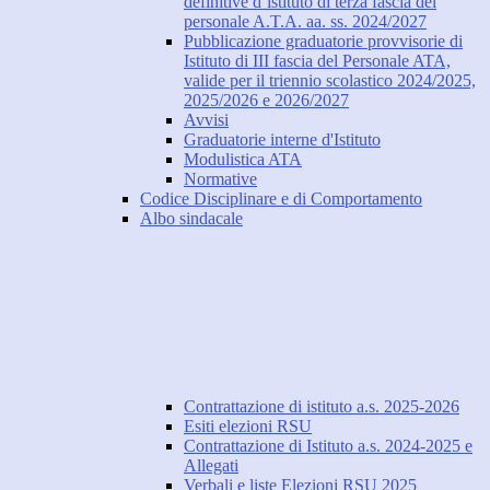
definitive d’istituto di terza fascia del
personale A.T.A. aa. ss. 2024/2027
Pubblicazione graduatorie provvisorie di
Istituto di III fascia del Personale ATA,
valide per il triennio scolastico 2024/2025,
2025/2026 e 2026/2027
Avvisi
Graduatorie interne d'Istituto
Modulistica ATA
Normative
Codice Disciplinare e di Comportamento
Albo sindacale
Contrattazione di istituto a.s. 2025-2026
Esiti elezioni RSU
Contrattazione di Istituto a.s. 2024-2025 e
Allegati
Verbali e liste Elezioni RSU 2025