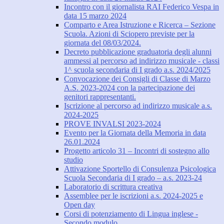
Incontro con il giornalista RAI Federico Vespa in
data 15 marzo 2024
Comparto e Area Istruzione e Ricerca – Sezione
Scuola. Azioni di Sciopero previste per la
giornata del 08/03/2024.
Decreto pubblicazione graduatoria degli alunni
ammessi al percorso ad indirizzo musicale - classi
1^ scuola secondaria di I grado a.s. 2024/2025
Convocazione dei Consigli di Classe di Marzo
A.S. 2023-2024 con la partecipazione dei
genitori rappresentanti.
Iscrizione al percorso ad indirizzo musicale a.s.
2024-2025
PROVE INVALSI 2023-2024
Evento per la Giornata della Memoria in data
26.01.2024
Progetto articolo 31 – Incontri di sostegno allo
studio
Attivazione Sportello di Consulenza Psicologica
Scuola Secondaria di I grado – a.s. 2023-24
Laboratorio di scrittura creativa
Assemblee per le iscrizioni a.s. 2024-2025 e
Open day
Corsi di potenziamento di Lingua inglese -
Secondo modulo