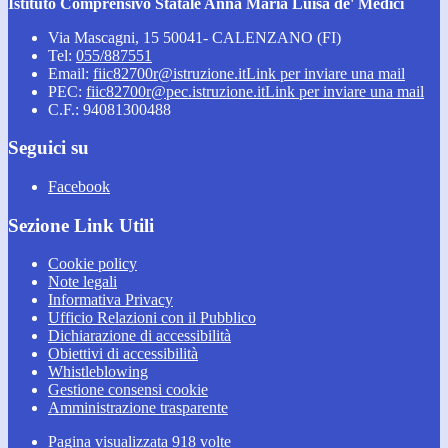
Istituto Comprensivo Statale Anna Maria Luisa de' Medici
Via Mascagni, 15 50041- CALENZANO (FI)
Tel:
055/887551
Email:
fiic82700r@istruzione.it
Link per inviare una mail
PEC:
fiic82700r@pec.istruzione.it
Link per inviare una mail
C.F.: 94081300488
Seguici su
Facebook
Sezione Link Utili
Cookie policy
Note legali
Informativa Privacy
Ufficio Relazioni con il Pubblico
Dichiarazione di accessibilità
Obiettivi di accessibilità
Whistleblowing
Gestione consensi cookie
Amministrazione trasparente
Pagina visualizzata
918
volte