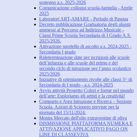
sostegno a.s. 2025-2026
Comunicazione colloqui scuola-famiglia - Aprile
2025
Laboratori ART-AMARE - Periodo di Pasqua
Decreto pubblicazione Graduatoria degli alunni
ammessi al Percorso ad Indirizzo Musicale -
Classi Prime Scuola Secondaria di I Grado A.S.
2025/2026.
Attivazione sportello di ascolto a.s. 2024-2025 -
Secondaria I grado
Rideterminazione date per iscrizioni alle scuole
dell’infanzia e alle scuole del primo e del
secondo ciclo di istruzione per l’anno scolastico
2025/2026
Iniziative di orientamento rivolte alle classi 3^ di
Secondaria di I grado - a.s. 2024-2025
Avvio attività Progetto Colori e forme nel mondo
dell’arte: Esploriamo gli artisti e la creatività!
Comparto e Area Istruzione e Ricerca – Sezione
Scuola. Azioni di Sciopero previste per la
giornata del 15/11/2024.
Mostra Mercato dell'olio extravergine di oliva
DISMISSIONE PIATTAFORMA NUMERA E
ATTIVAZIONE APPLICATIVO PAGO ON
LINE DI CLASSEVIVA