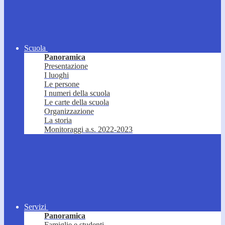
Scuola
Panoramica
Presentazione
I luoghi
Le persone
I numeri della scuola
Le carte della scuola
Organizzazione
La storia
Monitoraggi a.s. 2022-2023
Servizi
Panoramica
Famiglie e studenti