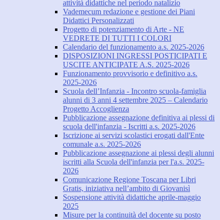
attività didattiche nel periodo natalizio
Vademecum redazione e gestione dei Piani
Didattici Personalizzati
Progetto di potenziamento di Arte - NE
VEDRETE DI TUTTI I COLORI
Calendario del funzionamento a.s. 2025-2026
DISPOSIZIONI INGRESSI POSTICIPATI E
USCITE ANTICIPATE A.S. 2025-2026
Funzionamento provvisorio e definitivo a.s.
2025-2026
Scuola dell’Infanzia - Incontro scuola-famiglia
alunni di 3 anni 4 settembre 2025 – Calendario
Progetto Accoglienza
Pubblicazione assegnazione definitiva ai plessi di
scuola dell'infanzia - Iscritti a.s. 2025-2026
Iscrizione ai servizi scolastici erogati dall'Ente
comunale a.s. 2025-2026
Pubblicazione assegnazione ai plessi degli alunni
iscritti alla Scuola dell'infanzia per l'a.s. 2025-
2026
Comunicazione Regione Toscana per Libri
Gratis, iniziativa nell’ambito di Giovanisì
Sospensione attività didattiche aprile-maggio
2025
Misure per la continuità del docente su posto