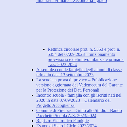
Infanzia - Primaria - Secondaria I grado
Rettifica circolare prot. n. 5353 e prot. n.
5354 del 07.09.2023 - funzionamento
provvisorio e definitivo infanzia e primaria
- a.s. 2023-2024
Assemblea con le famiglie degli alunni di classe
prima in data 13 settembre 2023
La scuola a prova di privacy – Pubblicazione
versione aggiornata del Vademecum del Garante
per la Protezione dei Dati Personali
Incontro scuola - famiglia con gli iscritti nati nel
2020 in data 07/09/2023 – Calendario del
Progetto Accoglienza
Comune di Firenze - Diritto allo Studio - Bando
Pacchetto Scuola A.S. 2023/2024
Registro Elettronico Famiglie
Esame di Stato I Ciclo 2023/2024