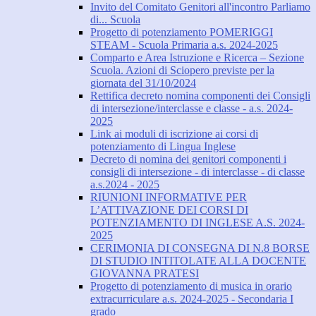
Invito del Comitato Genitori all'incontro Parliamo
di... Scuola
Progetto di potenziamento POMERIGGI
STEAM - Scuola Primaria a.s. 2024-2025
Comparto e Area Istruzione e Ricerca – Sezione
Scuola. Azioni di Sciopero previste per la
giornata del 31/10/2024
Rettifica decreto nomina componenti dei Consigli
di intersezione/interclasse e classe - a.s. 2024-
2025
Link ai moduli di iscrizione ai corsi di
potenziamento di Lingua Inglese
Decreto di nomina dei genitori componenti i
consigli di intersezione - di interclasse - di classe
a.s.2024 - 2025
RIUNIONI INFORMATIVE PER
L’ATTIVAZIONE DEI CORSI DI
POTENZIAMENTO DI INGLESE A.S. 2024-
2025
CERIMONIA DI CONSEGNA DI N.8 BORSE
DI STUDIO INTITOLATE ALLA DOCENTE
GIOVANNA PRATESI
Progetto di potenziamento di musica in orario
extracurriculare a.s. 2024-2025 - Secondaria I
grado