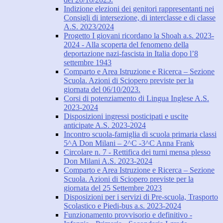
Indizione elezioni dei genitori rappresentanti nei
Consigli di intersezione, di interclasse e di classe
A.S. 2023/2024
Progetto I giovani ricordano la Shoah a.s. 2023-
2024 - Alla scoperta del fenomeno della
deportazione nazi-fascista in Italia dopo l’8
settembre 1943
Comparto e Area Istruzione e Ricerca – Sezione
Scuola. Azioni di Sciopero previste per la
giornata del 06/10/2023.
Corsi di potenziamento di Lingua Inglese A.S.
2023-2024
Disposizioni ingressi posticipati e uscite
anticipate A.S. 2023-2024
Incontro scuola-famiglia di scuola primaria classi
5^A Don Milani – 2^C -3^C Anna Frank
Circolare n. 7 - Rettifica dei turni mensa plesso
Don Milani A.S. 2023-2024
Comparto e Area Istruzione e Ricerca – Sezione
Scuola. Azioni di Sciopero previste per la
giornata del 25 Settembre 2023
Disposizioni per i servizi di Pre-scuola, Trasporto
Scolastico e Piedi-bus a.s. 2023-2024
Funzionamento provvisorio e definitivo -