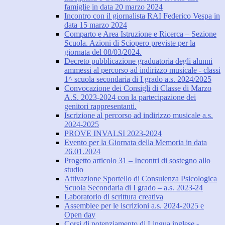
famiglie in data 20 marzo 2024
Incontro con il giornalista RAI Federico Vespa in
data 15 marzo 2024
Comparto e Area Istruzione e Ricerca – Sezione
Scuola. Azioni di Sciopero previste per la
giornata del 08/03/2024.
Decreto pubblicazione graduatoria degli alunni
ammessi al percorso ad indirizzo musicale - classi
1^ scuola secondaria di I grado a.s. 2024/2025
Convocazione dei Consigli di Classe di Marzo
A.S. 2023-2024 con la partecipazione dei
genitori rappresentanti.
Iscrizione al percorso ad indirizzo musicale a.s.
2024-2025
PROVE INVALSI 2023-2024
Evento per la Giornata della Memoria in data
26.01.2024
Progetto articolo 31 – Incontri di sostegno allo
studio
Attivazione Sportello di Consulenza Psicologica
Scuola Secondaria di I grado – a.s. 2023-24
Laboratorio di scrittura creativa
Assemblee per le iscrizioni a.s. 2024-2025 e
Open day
Corsi di potenziamento di Lingua inglese -