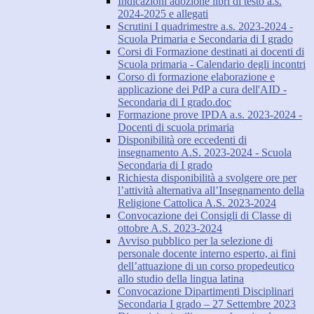
Indicazioni adozione libri di testo a.s.
2024-2025 e allegati
Scrutini I quadrimestre a.s. 2023-2024 -
Scuola Primaria e Secondaria di I grado
Corsi di Formazione destinati ai docenti di
Scuola primaria - Calendario degli incontri
Corso di formazione elaborazione e
applicazione dei PdP a cura dell'AID -
Secondaria di I grado.doc
Formazione prove IPDA a.s. 2023-2024 -
Docenti di scuola primaria
Disponibilità ore eccedenti di
insegnamento A.S. 2023-2024 - Scuola
Secondaria di I grado
Richiesta disponibilità a svolgere ore per
l’attività alternativa all’Insegnamento della
Religione Cattolica A.S. 2023-2024
Convocazione dei Consigli di Classe di
ottobre A.S. 2023-2024
Avviso pubblico per la selezione di
personale docente interno esperto, ai fini
dell’attuazione di un corso propedeutico
allo studio della lingua latina
Convocazione Dipartimenti Disciplinari
Secondaria I grado – 27 Settembre 2023