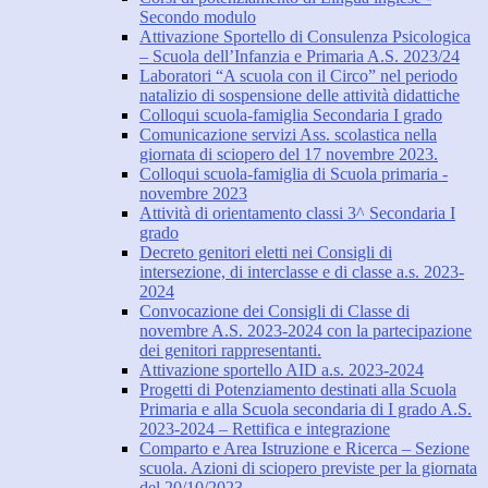
Secondo modulo
Attivazione Sportello di Consulenza Psicologica
– Scuola dell’Infanzia e Primaria A.S. 2023/24
Laboratori “A scuola con il Circo” nel periodo
natalizio di sospensione delle attività didattiche
Colloqui scuola-famiglia Secondaria I grado
Comunicazione servizi Ass. scolastica nella
giornata di sciopero del 17 novembre 2023.
Colloqui scuola-famiglia di Scuola primaria -
novembre 2023
Attività di orientamento classi 3^ Secondaria I
grado
Decreto genitori eletti nei Consigli di
intersezione, di interclasse e di classe a.s. 2023-
2024
Convocazione dei Consigli di Classe di
novembre A.S. 2023-2024 con la partecipazione
dei genitori rappresentanti.
Attivazione sportello AID a.s. 2023-2024
Progetti di Potenziamento destinati alla Scuola
Primaria e alla Scuola secondaria di I grado A.S.
2023-2024 – Rettifica e integrazione
Comparto e Area Istruzione e Ricerca – Sezione
scuola. Azioni di sciopero previste per la giornata
del 20/10/2023.