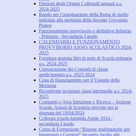
Elezioni degli Organi Collegiali annuali a.s.
2024-2025
Bando per l’assegnazione della Borsa di studio
intitolata alla memoria della docente Giovanna
Pratesi
Funzionamento provvisorio e definitivo Infanzia
- Primaria - Secondaria I grado
CALENDARIO E FUNZIONAMENTO
PROVVISORIO ANNO SCOLASTICO 2024-
2025
Fornitura gratuita libri di testo di Scuola primaria
a.s. 2024-2025
Convocazione dei Consigli di classe
aprile/maggio a.s. 2023-2024
Cena di finanziamento per il Viaggio della
Memoria
Riconferme iscrizioni classi intermedie a.s. 2024-
2025
Comparto e Area Istruzione e Ricerca – Sezione
Scuola. Azioni di Sciopero previste per la
giornata del 19/04/2024
Colloqui scuola-famiglia Aprile 2024 -
secondaria I grado
Corso di Formazione “Risorse grafomotorie per
Insegnanti e Genitori” Incontro rivolto alle