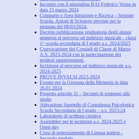
Incontro con il giornalista RAI Federico Vespa in
data 15 marzo 2024
Comparto e Area Istruzione e Ricerca – Sezione
Scuola. Azioni di Sciopero previste per la
giornata del 08/03/2024.
Decreto pubblicazione graduatoria degli alunni
ammessi al percorso ad indirizzo musicale - classi
1^ scuola secondaria di I grado a.s. 2024/2025
Convocazione dei Consigli di Classe di Marzo
A.S. 2023-2024 con la partecipazione dei
genitori rappresentanti.
Iscrizione al percorso ad indirizzo musicale a.s.
2024-2025
PROVE INVALSI 2023-2024
Evento per la Giornata della Memoria in data
26.01.2024
Progetto articolo 31 – Incontri di sostegno allo
studio
Attivazione Sportello di Consulenza Psicologica
Scuola Secondaria di I grado – a.s. 2023-24
Laboratorio di scrittura creativa
Assemblee per le iscrizioni a.s. 2024-2025 e
Open day
Corsi di potenziamento di Lingua inglese -
Secondo modulo