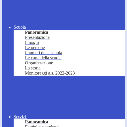
Scuola
Panoramica
Presentazione
I luoghi
Le persone
I numeri della scuola
Le carte della scuola
Organizzazione
La storia
Monitoraggi a.s. 2022-2023
Servizi
Panoramica
Famiglie e studenti