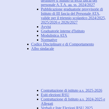
definitive d’istituto di terza fascia del
personale A.T.A. aa. ss. 2024/2027
Pubblicazione graduatorie provvisorie di
Istituto di III fascia del Personale ATA,
valide per il triennio scolastico 2024/2025,
2025/2026 e 2026/2027
Avvisi
Graduatorie interne d'Istituto
Modulistica ATA
Normative
Codice Disciplinare e di Comportamento
Albo sindacale
Contrattazione di istituto a.s. 2025-2026
Esiti elezioni RSU
Contrattazione di Istituto a.s. 2024-2025 e
Allegati
Verbali e liste Elezioni RSU 2025