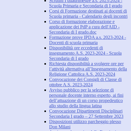
Scrutini I quadrimestre a.s. 2023-2024 -
Scuola Primaria e Secondaria di I grado
Corsi di Formazione destinati ai docenti di
Scuola primaria - Calendario degli incontri
Corso di formazione elaborazione e
applicazione dei PdP a cura dell'AID -
Secondaria di I grado.doc
Formazione prove IPDA a.s. 2023-2024 -
Docenti di scuola primaria
Disponibilità ore eccedenti di
insegnamento A.S. 2023-2024 - Scuola
Secondaria di I grado
Richiesta disponibilità a svolgere ore per
l’attività alternativa all’Insegnamento della
Religione Cattolica A.S. 2023-2024
Convocazione dei Consigli di Classe di
ottobre A.S. 2023-2024
Avviso pubblico per la selezione di
personale docente interno esperto, ai fini
dell’attuazione di un corso propedeutico
allo studio della lingua latina
Convocazione Dipartimenti Disciplinari
Secondaria I grado – 27 Settembre 2023
Disposizioni utilizzo parcheggio plesso
Don Milani