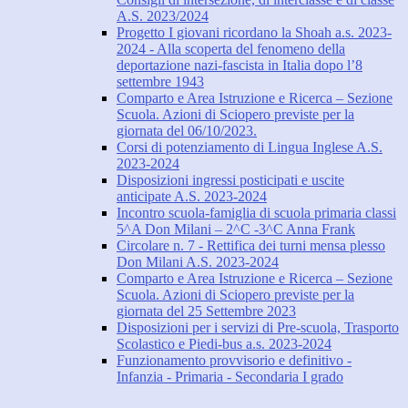
A.S. 2023/2024
Progetto I giovani ricordano la Shoah a.s. 2023-
2024 - Alla scoperta del fenomeno della
deportazione nazi-fascista in Italia dopo l’8
settembre 1943
Comparto e Area Istruzione e Ricerca – Sezione
Scuola. Azioni di Sciopero previste per la
giornata del 06/10/2023.
Corsi di potenziamento di Lingua Inglese A.S.
2023-2024
Disposizioni ingressi posticipati e uscite
anticipate A.S. 2023-2024
Incontro scuola-famiglia di scuola primaria classi
5^A Don Milani – 2^C -3^C Anna Frank
Circolare n. 7 - Rettifica dei turni mensa plesso
Don Milani A.S. 2023-2024
Comparto e Area Istruzione e Ricerca – Sezione
Scuola. Azioni di Sciopero previste per la
giornata del 25 Settembre 2023
Disposizioni per i servizi di Pre-scuola, Trasporto
Scolastico e Piedi-bus a.s. 2023-2024
Funzionamento provvisorio e definitivo -
Infanzia - Primaria - Secondaria I grado