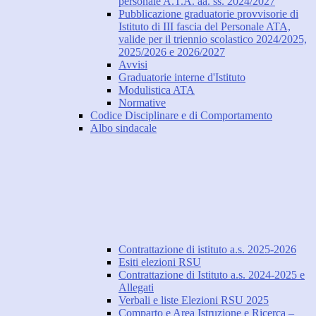
personale A.T.A. aa. ss. 2024/2027
Pubblicazione graduatorie provvisorie di
Istituto di III fascia del Personale ATA,
valide per il triennio scolastico 2024/2025,
2025/2026 e 2026/2027
Avvisi
Graduatorie interne d'Istituto
Modulistica ATA
Normative
Codice Disciplinare e di Comportamento
Albo sindacale
Contrattazione di istituto a.s. 2025-2026
Esiti elezioni RSU
Contrattazione di Istituto a.s. 2024-2025 e
Allegati
Verbali e liste Elezioni RSU 2025
Comparto e Area Istruzione e Ricerca –