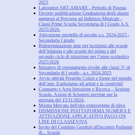
2025
Laboratori ART-AMARE - Periodo di Pasqua
Decreto pubblicazione Graduatoria degli alunni
ammessi al Percorso ad Indirizzo Musicale -
Classi Prime Scuola Secondaria di I Grado A.S.
2025/2026.
Attivazione sportello di ascolto a.s. 2024-2025 -
Secondaria I grado
Rideterminazione date per iscrizioni alle scuole
dell’infanzia e alle scuole del primo e del
secondo ciclo di istruzione per l’anno scolastico
2025/2026
Iniziative di orientamento rivolte alle classi 3^ di
Secondaria di I grado - a.s. 2024-2025
Avvio attività Progetto Colori e forme nel mondo
dell’arte: Esploriamo gli artisti e la creatività!
Comparto e Area Istruzione e Ricerca – Sezione
Scuola. Azioni di Sciopero previste per la
giornata del 15/11/2024.
Mostra Mercato dell'olio extravergine di oliva
DISMISSIONE PIATTAFORMA NUMERA E
ATTIVAZIONE APPLICATIVO PAGO ON
LINE DI CLASSEVIVA
Invito del Comitato Genitori all'incontro Parliamo
di... Scuola