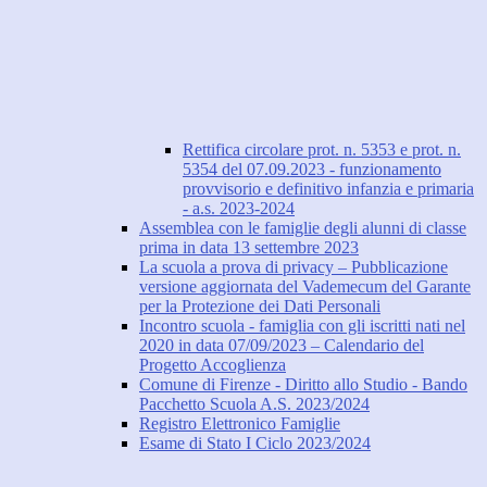
Rettifica circolare prot. n. 5353 e prot. n.
5354 del 07.09.2023 - funzionamento
provvisorio e definitivo infanzia e primaria
- a.s. 2023-2024
Assemblea con le famiglie degli alunni di classe
prima in data 13 settembre 2023
La scuola a prova di privacy – Pubblicazione
versione aggiornata del Vademecum del Garante
per la Protezione dei Dati Personali
Incontro scuola - famiglia con gli iscritti nati nel
2020 in data 07/09/2023 – Calendario del
Progetto Accoglienza
Comune di Firenze - Diritto allo Studio - Bando
Pacchetto Scuola A.S. 2023/2024
Registro Elettronico Famiglie
Esame di Stato I Ciclo 2023/2024