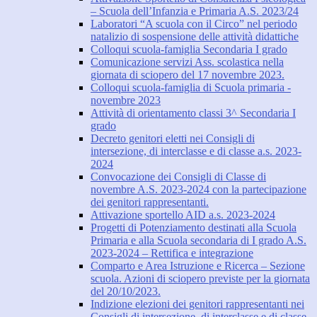
– Scuola dell’Infanzia e Primaria A.S. 2023/24
Laboratori “A scuola con il Circo” nel periodo
natalizio di sospensione delle attività didattiche
Colloqui scuola-famiglia Secondaria I grado
Comunicazione servizi Ass. scolastica nella
giornata di sciopero del 17 novembre 2023.
Colloqui scuola-famiglia di Scuola primaria -
novembre 2023
Attività di orientamento classi 3^ Secondaria I
grado
Decreto genitori eletti nei Consigli di
intersezione, di interclasse e di classe a.s. 2023-
2024
Convocazione dei Consigli di Classe di
novembre A.S. 2023-2024 con la partecipazione
dei genitori rappresentanti.
Attivazione sportello AID a.s. 2023-2024
Progetti di Potenziamento destinati alla Scuola
Primaria e alla Scuola secondaria di I grado A.S.
2023-2024 – Rettifica e integrazione
Comparto e Area Istruzione e Ricerca – Sezione
scuola. Azioni di sciopero previste per la giornata
del 20/10/2023.
Indizione elezioni dei genitori rappresentanti nei
Consigli di intersezione, di interclasse e di classe