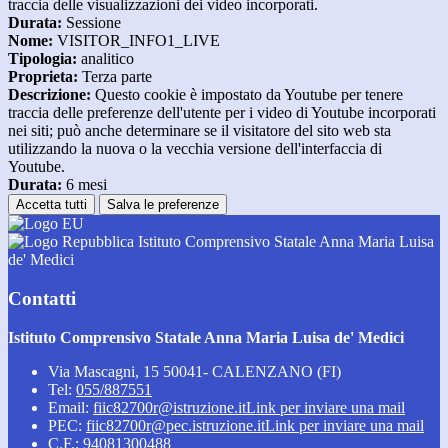
traccia delle visualizzazioni dei video incorporati.
Durata:
Sessione
Nome:
VISITOR_INFO1_LIVE
Tipologia:
analitico
Proprieta:
Terza parte
Descrizione:
Questo cookie è impostato da Youtube per tenere
traccia delle preferenze dell'utente per i video di Youtube incorporati
nei siti; può anche determinare se il visitatore del sito web sta
utilizzando la nuova o la vecchia versione dell'interfaccia di
Youtube.
Durata:
6 mesi
Accetta tutti
Salva le preferenze
Istituto Comprensivo Statale Anna Maria Luisa
de' Medici
Contatti
Istituto Comprensivo Statale Anna Maria Luisa de' Medici
Via Mascagni, 15 50041- CALENZANO (FI)
Tel:
055/887551
Email:
fiic82700r@istruzione.it
Link per inviare una mail
PEC:
fiic82700r@pec.istruzione.it
Link per inviare una mail
C.F.: 94081300488