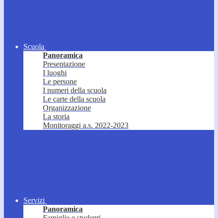
Scuola
Panoramica
Presentazione
I luoghi
Le persone
I numeri della scuola
Le carte della scuola
Organizzazione
La storia
Monitoraggi a.s. 2022-2023
Servizi
Panoramica
Famiglie e studenti