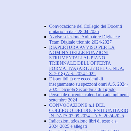
Convocazione del Collegio dei Docenti
unitario in data 28.04.2025
Avviso selezione Animatore Digitale e
Team Digitale triennio 2024-2027
RIAPERTURA AVVISO PER LA
NOMINA DELLE FUNZIONI
STRUMENTALI AL PIANO
TRIENNALE DELL'OFFERTA
FORMATIVA (ART. 37 DEL CCNL A.
S. 2018) A.S. 2024-2025
Disponibilità ore eccedenti di
insegnamento su spezzoni orari A.S. 2024-
2025 - Scuola Secondaria di I grado
Personale docente: calendario adempimenti
settembre 2024
CONVOCAZIONE n.1 DEL
COLLEGIO DEI DOCENTI UNITARIO
IN DATA 02.09.2024 – A.S. 2024-2025
Indicazioni adozione libri di testo a.s.
2024-2025 e allegati