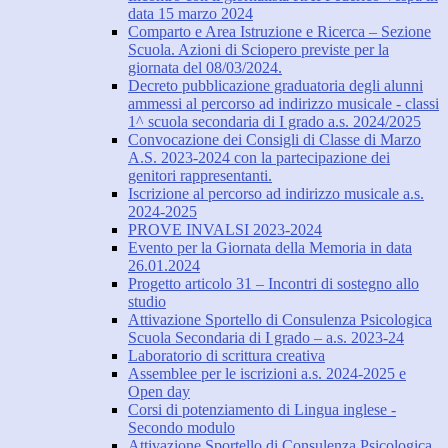
data 15 marzo 2024
Comparto e Area Istruzione e Ricerca – Sezione
Scuola. Azioni di Sciopero previste per la
giornata del 08/03/2024.
Decreto pubblicazione graduatoria degli alunni
ammessi al percorso ad indirizzo musicale - classi
1^ scuola secondaria di I grado a.s. 2024/2025
Convocazione dei Consigli di Classe di Marzo
A.S. 2023-2024 con la partecipazione dei
genitori rappresentanti.
Iscrizione al percorso ad indirizzo musicale a.s.
2024-2025
PROVE INVALSI 2023-2024
Evento per la Giornata della Memoria in data
26.01.2024
Progetto articolo 31 – Incontri di sostegno allo
studio
Attivazione Sportello di Consulenza Psicologica
Scuola Secondaria di I grado – a.s. 2023-24
Laboratorio di scrittura creativa
Assemblee per le iscrizioni a.s. 2024-2025 e
Open day
Corsi di potenziamento di Lingua inglese -
Secondo modulo
Attivazione Sportello di Consulenza Psicologica