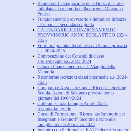
Bando per l’assegnazione della Borsa di studio
intitolata alla memoria della docente Giovanna
Pratesi
Funzionamento provvisorio e definitivo Infanzia
- Primaria - Secondaria I grado
CALENDARIO E FUNZIONAMENTO
PROVVISORIO ANNO SCOLASTICO 2024-
2025
Fornitura gratuita libri di testo di Scuola primaria
a.s. 2024-2025
Convocazione dei Consigli di classe
aprile/maggio a.s. 2023-2024
Cena di finanziamento per il Viaggio della
Memoria
Riconferme iscrizioni classi intermedie a.s. 2024-
2025
Comparto e Area Istruzione e Ricerca – Sezione
Scuola. Azioni di Sciopero previste per la
giornata del 19/04/2024
Colloqui scuola-famiglia Aprile 2024 -
secondaria I grado
Corso di Formazione “Risorse grafomotorie per
Insegnanti e Genitori” Incontro rivolto alle
famiglie in data 20 marzo 2024
Incontro con il giornalista RAI Federico Vespa in