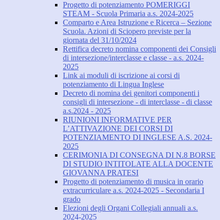
Progetto di potenziamento POMERIGGI
STEAM - Scuola Primaria a.s. 2024-2025
Comparto e Area Istruzione e Ricerca – Sezione
Scuola. Azioni di Sciopero previste per la
giornata del 31/10/2024
Rettifica decreto nomina componenti dei Consigli
di intersezione/interclasse e classe - a.s. 2024-
2025
Link ai moduli di iscrizione ai corsi di
potenziamento di Lingua Inglese
Decreto di nomina dei genitori componenti i
consigli di intersezione - di interclasse - di classe
a.s.2024 - 2025
RIUNIONI INFORMATIVE PER
L’ATTIVAZIONE DEI CORSI DI
POTENZIAMENTO DI INGLESE A.S. 2024-
2025
CERIMONIA DI CONSEGNA DI N.8 BORSE
DI STUDIO INTITOLATE ALLA DOCENTE
GIOVANNA PRATESI
Progetto di potenziamento di musica in orario
extracurriculare a.s. 2024-2025 - Secondaria I
grado
Elezioni degli Organi Collegiali annuali a.s.
2024-2025