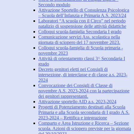
Secondo modulo
Attivazione Sportello di Consulenza Psicologica
– Scuola dell’Infanzia e Primaria A.S. 2023/24
Laboratori “A scuola con il Circo” nel periodo
natalizio di sospensione delle attività didattiche
Colloqui scuola-famiglia Secondaria I grado
Comunicazione servizi Ass. scolastica nella
giornata di sciopero del 17 novembre 2023.
Colloqui scuola-famiglia di Scuola primaria -
novembre 2023
Attività di orientamento classi 3^ Secondaria I
grado
Decreto genitori eletti nei Consigli di
intersezione, di interclasse e di classe a.s. 2023-
2024
Convocazione dei Consigli di Classe di
novembre A.S. 2023-2024 con la partecipazione
dei genitori rappresentanti.
Attivazione sportello AID a.s. 2023-2024
Progetti di Potenziamento destinati alla Scuola
Primaria e alla Scuola secondaria di I grado A.S.
2023-2024 – Rettifica e integrazione
Comparto e Area Istruzione e Ricerca – Sezione
scuola. Azioni di sciopero previste per la giornata
del 20/10/2023.