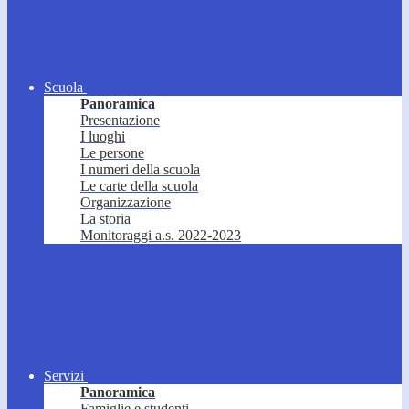
Scuola
Panoramica
Presentazione
I luoghi
Le persone
I numeri della scuola
Le carte della scuola
Organizzazione
La storia
Monitoraggi a.s. 2022-2023
Servizi
Panoramica
Famiglie e studenti