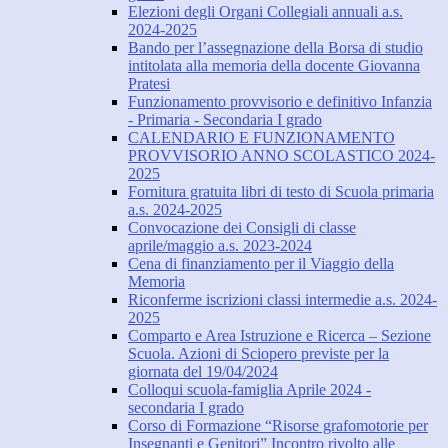
Elezioni degli Organi Collegiali annuali a.s.
2024-2025
Bando per l’assegnazione della Borsa di studio
intitolata alla memoria della docente Giovanna
Pratesi
Funzionamento provvisorio e definitivo Infanzia
- Primaria - Secondaria I grado
CALENDARIO E FUNZIONAMENTO
PROVVISORIO ANNO SCOLASTICO 2024-
2025
Fornitura gratuita libri di testo di Scuola primaria
a.s. 2024-2025
Convocazione dei Consigli di classe
aprile/maggio a.s. 2023-2024
Cena di finanziamento per il Viaggio della
Memoria
Riconferme iscrizioni classi intermedie a.s. 2024-
2025
Comparto e Area Istruzione e Ricerca – Sezione
Scuola. Azioni di Sciopero previste per la
giornata del 19/04/2024
Colloqui scuola-famiglia Aprile 2024 -
secondaria I grado
Corso di Formazione “Risorse grafomotorie per
Insegnanti e Genitori” Incontro rivolto alle