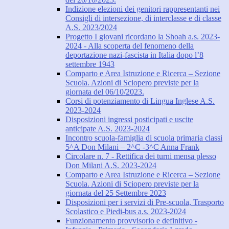
Indizione elezioni dei genitori rappresentanti nei
Consigli di intersezione, di interclasse e di classe
A.S. 2023/2024
Progetto I giovani ricordano la Shoah a.s. 2023-
2024 - Alla scoperta del fenomeno della
deportazione nazi-fascista in Italia dopo l’8
settembre 1943
Comparto e Area Istruzione e Ricerca – Sezione
Scuola. Azioni di Sciopero previste per la
giornata del 06/10/2023.
Corsi di potenziamento di Lingua Inglese A.S.
2023-2024
Disposizioni ingressi posticipati e uscite
anticipate A.S. 2023-2024
Incontro scuola-famiglia di scuola primaria classi
5^A Don Milani – 2^C -3^C Anna Frank
Circolare n. 7 - Rettifica dei turni mensa plesso
Don Milani A.S. 2023-2024
Comparto e Area Istruzione e Ricerca – Sezione
Scuola. Azioni di Sciopero previste per la
giornata del 25 Settembre 2023
Disposizioni per i servizi di Pre-scuola, Trasporto
Scolastico e Piedi-bus a.s. 2023-2024
Funzionamento provvisorio e definitivo -