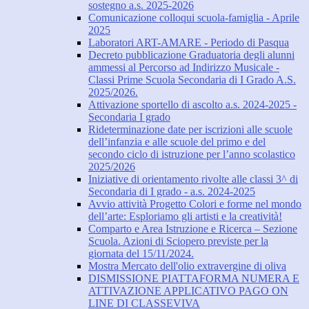
sostegno a.s. 2025-2026
Comunicazione colloqui scuola-famiglia - Aprile
2025
Laboratori ART-AMARE - Periodo di Pasqua
Decreto pubblicazione Graduatoria degli alunni
ammessi al Percorso ad Indirizzo Musicale -
Classi Prime Scuola Secondaria di I Grado A.S.
2025/2026.
Attivazione sportello di ascolto a.s. 2024-2025 -
Secondaria I grado
Rideterminazione date per iscrizioni alle scuole
dell’infanzia e alle scuole del primo e del
secondo ciclo di istruzione per l’anno scolastico
2025/2026
Iniziative di orientamento rivolte alle classi 3^ di
Secondaria di I grado - a.s. 2024-2025
Avvio attività Progetto Colori e forme nel mondo
dell’arte: Esploriamo gli artisti e la creatività!
Comparto e Area Istruzione e Ricerca – Sezione
Scuola. Azioni di Sciopero previste per la
giornata del 15/11/2024.
Mostra Mercato dell'olio extravergine di oliva
DISMISSIONE PIATTAFORMA NUMERA E
ATTIVAZIONE APPLICATIVO PAGO ON
LINE DI CLASSEVIVA