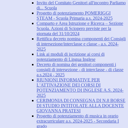
Invito del Comitato Genitori all'incontro Parliamo
di... Scuola
Progetto di potenziamento POMERIGGI
STEAM - Scuola Primaria a.s. 2024-2025
Comparto e Area Istruzione e Ricerca – Sezione
Scuola. Azioni di Sciopero previste per la
giornata del 31/10/2024
Rettifica decreto nomina componenti dei Consigli
di intersezione/interclasse e classe - a.s. 2024-
2025
Link ai moduli di iscrizione ai corsi di
potenziamento di Lingua Inglese
Decreto di nomina dei genitori componenti i
consigli di intersezione - di interclasse - di classe
a.s.2024 - 2025
RIUNIONI INFORMATIVE PER
L’ATTIVAZIONE DEI CORSI DI
POTENZIAMENTO DI INGLESE A.S. 2024-
2025
CERIMONIA DI CONSEGNA DI N.8 BORSE
DI STUDIO INTITOLATE ALLA DOCENTE
GIOVANNA PRATESI
Progetto di potenziamento di musica in orario
extracurriculare a.s. 2024-2025 - Secondaria I
grado