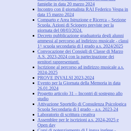
famiglie in data 20 marzo 2024
Incontro con il giornalista RAI Federico Vespa in
data 15 marzo 2024
Comparto e Area Istruzione e Ricerca – Sezione
Scuola. Azioni di Sciopero previste per la
giornata del 08/03/2024.
Decreto pubblicazione graduatoria degli alunni
ammessi al percorso ad indirizzo musicale - classi
1^ scuola secondaria di I grado a.s. 2024/2025
Convocazione dei Consigli di Classe di Marzo
A.S. 2023-2024 con la partecipazione dei
genitori rappresentanti.
Iscrizione al percorso ad indirizzo musicale a.s.
2024-2025
PROVE INVALSI 2023-2024
Evento per la Giornata della Memoria in data
26.01.2024
Progetto articolo 31 – Incontri di sostegno allo
studio
Attivazione Sportello di Consulenza Psicologica
Scuola Secondaria di I grado – a.s. 2023-24
Laboratorio di scrittura creativa
Assemblee per le iscrizioni a.s. 2024-2025 e
Open day
Corsi di potenziamento di Lingua inglese -