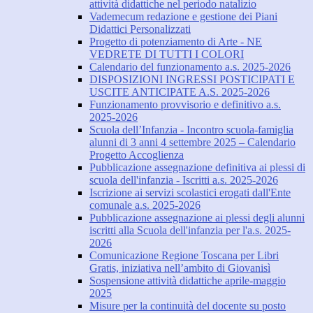
attività didattiche nel periodo natalizio
Vademecum redazione e gestione dei Piani
Didattici Personalizzati
Progetto di potenziamento di Arte - NE
VEDRETE DI TUTTI I COLORI
Calendario del funzionamento a.s. 2025-2026
DISPOSIZIONI INGRESSI POSTICIPATI E
USCITE ANTICIPATE A.S. 2025-2026
Funzionamento provvisorio e definitivo a.s.
2025-2026
Scuola dell’Infanzia - Incontro scuola-famiglia
alunni di 3 anni 4 settembre 2025 – Calendario
Progetto Accoglienza
Pubblicazione assegnazione definitiva ai plessi di
scuola dell'infanzia - Iscritti a.s. 2025-2026
Iscrizione ai servizi scolastici erogati dall'Ente
comunale a.s. 2025-2026
Pubblicazione assegnazione ai plessi degli alunni
iscritti alla Scuola dell'infanzia per l'a.s. 2025-
2026
Comunicazione Regione Toscana per Libri
Gratis, iniziativa nell’ambito di Giovanisì
Sospensione attività didattiche aprile-maggio
2025
Misure per la continuità del docente su posto