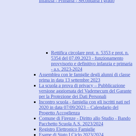
Infanzia - Primaria - Secondaria I grado
Rettifica circolare prot. n. 5353 e prot. n.
5354 del 07.09.2023 - funzionamento
provvisorio e definitivo infanzia e primaria
- a.s. 2023-2024
Assemblea con le famiglie degli alunni di classe
prima in data 13 settembre 2023
La scuola a prova di privacy – Pubblicazione
versione aggiornata del Vademecum del Garante
per la Protezione dei Dati Personali
Incontro scuola - famiglia con gli iscritti nati nel
2020 in data 07/09/2023 – Calendario del
Progetto Accoglienza
Comune di Firenze - Diritto allo Studio - Bando
Pacchetto Scuola A.S. 2023/2024
Registro Elettronico Famiglie
Esame di Stato I Ciclo 2023/2024