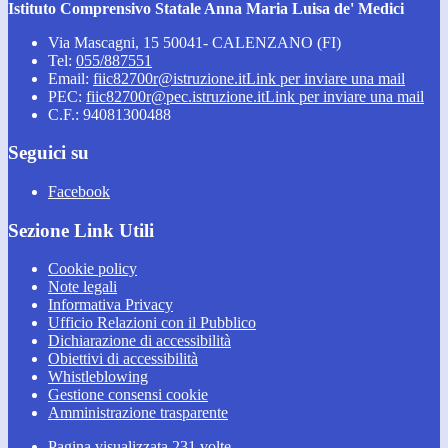
Istituto Comprensivo Statale Anna Maria Luisa de' Medici
Via Mascagni, 15 50041- CALENZANO (FI)
Tel:
055/887551
Email:
fiic82700r@istruzione.it
Link per inviare una mail
PEC:
fiic82700r@pec.istruzione.it
Link per inviare una mail
C.F.: 94081300488
Seguici su
Facebook
Sezione Link Utili
Cookie policy
Note legali
Informativa Privacy
Ufficio Relazioni con il Pubblico
Dichiarazione di accessibilità
Obiettivi di accessibilità
Whistleblowing
Gestione consensi cookie
Amministrazione trasparente
Pagina visualizzata
231
volte