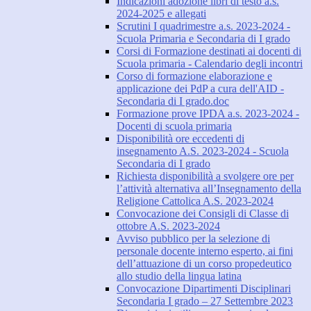
Indicazioni adozione libri di testo a.s.
2024-2025 e allegati
Scrutini I quadrimestre a.s. 2023-2024 -
Scuola Primaria e Secondaria di I grado
Corsi di Formazione destinati ai docenti di
Scuola primaria - Calendario degli incontri
Corso di formazione elaborazione e
applicazione dei PdP a cura dell'AID -
Secondaria di I grado.doc
Formazione prove IPDA a.s. 2023-2024 -
Docenti di scuola primaria
Disponibilità ore eccedenti di
insegnamento A.S. 2023-2024 - Scuola
Secondaria di I grado
Richiesta disponibilità a svolgere ore per
l’attività alternativa all’Insegnamento della
Religione Cattolica A.S. 2023-2024
Convocazione dei Consigli di Classe di
ottobre A.S. 2023-2024
Avviso pubblico per la selezione di
personale docente interno esperto, ai fini
dell’attuazione di un corso propedeutico
allo studio della lingua latina
Convocazione Dipartimenti Disciplinari
Secondaria I grado – 27 Settembre 2023