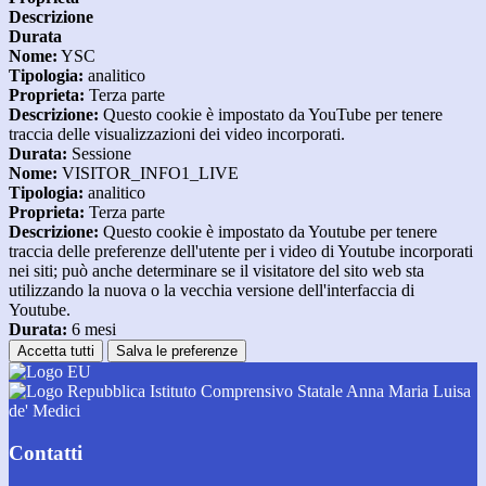
Descrizione
Durata
Nome:
YSC
Tipologia:
analitico
Proprieta:
Terza parte
Descrizione:
Questo cookie è impostato da YouTube per tenere
traccia delle visualizzazioni dei video incorporati.
Durata:
Sessione
Nome:
VISITOR_INFO1_LIVE
Tipologia:
analitico
Proprieta:
Terza parte
Descrizione:
Questo cookie è impostato da Youtube per tenere
traccia delle preferenze dell'utente per i video di Youtube incorporati
nei siti; può anche determinare se il visitatore del sito web sta
utilizzando la nuova o la vecchia versione dell'interfaccia di
Youtube.
Durata:
6 mesi
Accetta tutti
Salva le preferenze
Istituto Comprensivo Statale Anna Maria Luisa
de' Medici
Contatti