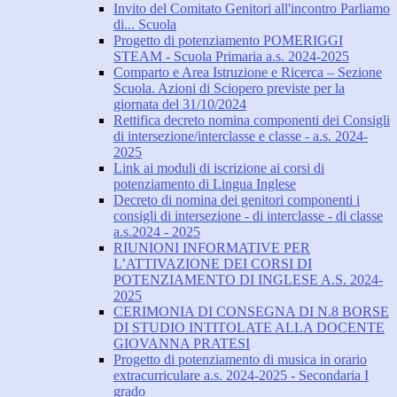
Invito del Comitato Genitori all'incontro Parliamo
di... Scuola
Progetto di potenziamento POMERIGGI
STEAM - Scuola Primaria a.s. 2024-2025
Comparto e Area Istruzione e Ricerca – Sezione
Scuola. Azioni di Sciopero previste per la
giornata del 31/10/2024
Rettifica decreto nomina componenti dei Consigli
di intersezione/interclasse e classe - a.s. 2024-
2025
Link ai moduli di iscrizione ai corsi di
potenziamento di Lingua Inglese
Decreto di nomina dei genitori componenti i
consigli di intersezione - di interclasse - di classe
a.s.2024 - 2025
RIUNIONI INFORMATIVE PER
L’ATTIVAZIONE DEI CORSI DI
POTENZIAMENTO DI INGLESE A.S. 2024-
2025
CERIMONIA DI CONSEGNA DI N.8 BORSE
DI STUDIO INTITOLATE ALLA DOCENTE
GIOVANNA PRATESI
Progetto di potenziamento di musica in orario
extracurriculare a.s. 2024-2025 - Secondaria I
grado