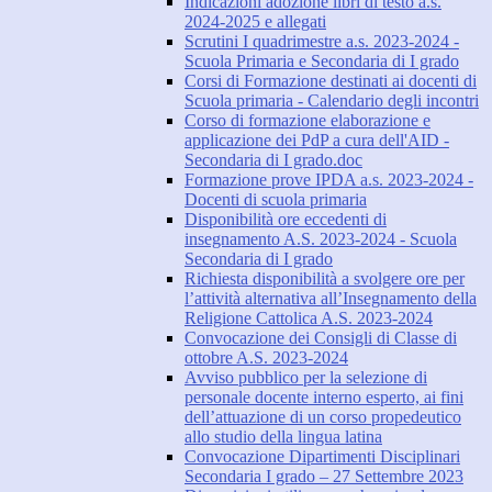
Indicazioni adozione libri di testo a.s.
2024-2025 e allegati
Scrutini I quadrimestre a.s. 2023-2024 -
Scuola Primaria e Secondaria di I grado
Corsi di Formazione destinati ai docenti di
Scuola primaria - Calendario degli incontri
Corso di formazione elaborazione e
applicazione dei PdP a cura dell'AID -
Secondaria di I grado.doc
Formazione prove IPDA a.s. 2023-2024 -
Docenti di scuola primaria
Disponibilità ore eccedenti di
insegnamento A.S. 2023-2024 - Scuola
Secondaria di I grado
Richiesta disponibilità a svolgere ore per
l’attività alternativa all’Insegnamento della
Religione Cattolica A.S. 2023-2024
Convocazione dei Consigli di Classe di
ottobre A.S. 2023-2024
Avviso pubblico per la selezione di
personale docente interno esperto, ai fini
dell’attuazione di un corso propedeutico
allo studio della lingua latina
Convocazione Dipartimenti Disciplinari
Secondaria I grado – 27 Settembre 2023