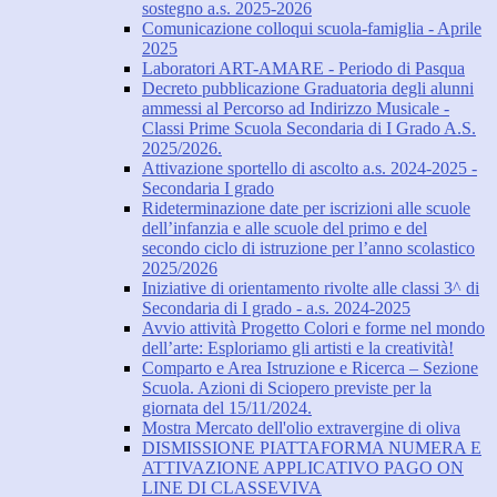
sostegno a.s. 2025-2026
Comunicazione colloqui scuola-famiglia - Aprile
2025
Laboratori ART-AMARE - Periodo di Pasqua
Decreto pubblicazione Graduatoria degli alunni
ammessi al Percorso ad Indirizzo Musicale -
Classi Prime Scuola Secondaria di I Grado A.S.
2025/2026.
Attivazione sportello di ascolto a.s. 2024-2025 -
Secondaria I grado
Rideterminazione date per iscrizioni alle scuole
dell’infanzia e alle scuole del primo e del
secondo ciclo di istruzione per l’anno scolastico
2025/2026
Iniziative di orientamento rivolte alle classi 3^ di
Secondaria di I grado - a.s. 2024-2025
Avvio attività Progetto Colori e forme nel mondo
dell’arte: Esploriamo gli artisti e la creatività!
Comparto e Area Istruzione e Ricerca – Sezione
Scuola. Azioni di Sciopero previste per la
giornata del 15/11/2024.
Mostra Mercato dell'olio extravergine di oliva
DISMISSIONE PIATTAFORMA NUMERA E
ATTIVAZIONE APPLICATIVO PAGO ON
LINE DI CLASSEVIVA