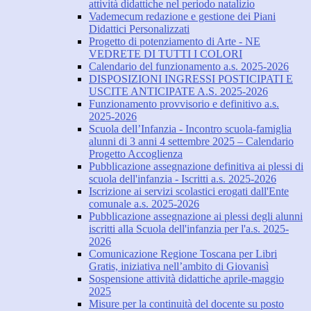
attività didattiche nel periodo natalizio
Vademecum redazione e gestione dei Piani
Didattici Personalizzati
Progetto di potenziamento di Arte - NE
VEDRETE DI TUTTI I COLORI
Calendario del funzionamento a.s. 2025-2026
DISPOSIZIONI INGRESSI POSTICIPATI E
USCITE ANTICIPATE A.S. 2025-2026
Funzionamento provvisorio e definitivo a.s.
2025-2026
Scuola dell’Infanzia - Incontro scuola-famiglia
alunni di 3 anni 4 settembre 2025 – Calendario
Progetto Accoglienza
Pubblicazione assegnazione definitiva ai plessi di
scuola dell'infanzia - Iscritti a.s. 2025-2026
Iscrizione ai servizi scolastici erogati dall'Ente
comunale a.s. 2025-2026
Pubblicazione assegnazione ai plessi degli alunni
iscritti alla Scuola dell'infanzia per l'a.s. 2025-
2026
Comunicazione Regione Toscana per Libri
Gratis, iniziativa nell’ambito di Giovanisì
Sospensione attività didattiche aprile-maggio
2025
Misure per la continuità del docente su posto