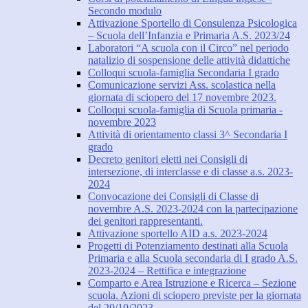
Secondo modulo
Attivazione Sportello di Consulenza Psicologica
– Scuola dell’Infanzia e Primaria A.S. 2023/24
Laboratori “A scuola con il Circo” nel periodo
natalizio di sospensione delle attività didattiche
Colloqui scuola-famiglia Secondaria I grado
Comunicazione servizi Ass. scolastica nella
giornata di sciopero del 17 novembre 2023.
Colloqui scuola-famiglia di Scuola primaria -
novembre 2023
Attività di orientamento classi 3^ Secondaria I
grado
Decreto genitori eletti nei Consigli di
intersezione, di interclasse e di classe a.s. 2023-
2024
Convocazione dei Consigli di Classe di
novembre A.S. 2023-2024 con la partecipazione
dei genitori rappresentanti.
Attivazione sportello AID a.s. 2023-2024
Progetti di Potenziamento destinati alla Scuola
Primaria e alla Scuola secondaria di I grado A.S.
2023-2024 – Rettifica e integrazione
Comparto e Area Istruzione e Ricerca – Sezione
scuola. Azioni di sciopero previste per la giornata
del 20/10/2023.