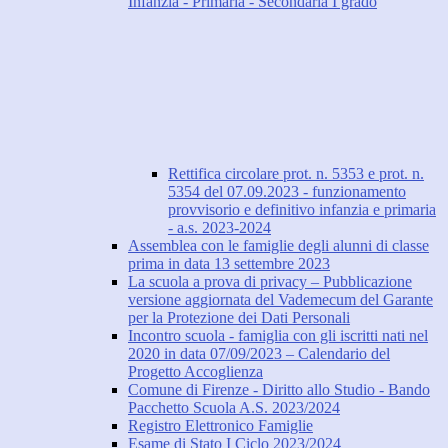
Infanzia - Primaria - Secondaria I grado
Rettifica circolare prot. n. 5353 e prot. n.
5354 del 07.09.2023 - funzionamento
provvisorio e definitivo infanzia e primaria
- a.s. 2023-2024
Assemblea con le famiglie degli alunni di classe
prima in data 13 settembre 2023
La scuola a prova di privacy – Pubblicazione
versione aggiornata del Vademecum del Garante
per la Protezione dei Dati Personali
Incontro scuola - famiglia con gli iscritti nati nel
2020 in data 07/09/2023 – Calendario del
Progetto Accoglienza
Comune di Firenze - Diritto allo Studio - Bando
Pacchetto Scuola A.S. 2023/2024
Registro Elettronico Famiglie
Esame di Stato I Ciclo 2023/2024