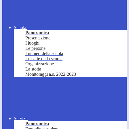
Scuola
Panoramica
Presentazione
I luoghi
Le persone
I numeri della scuola
Le carte della scuola
Organizzazione
La storia
Monitoraggi a.s. 2022-2023
Servizi
Panoramica
Famiglie e studenti