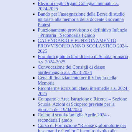
Elezioni degli Organi Collegiali annuali a.s.
2024-2025
Bando per l’assegnazione della Borsa di studio
intitolata alla memoria della docente Giovanna
Pratesi
Funzionamento provvisorio e definitivo Infanzia
- Primaria - Secondaria I grado
CALENDARIO E FUNZIONAMENTO
PROVVISORIO ANNO SCOLASTICO 2024-
2025
Fornitura gratuita libri di testo di Scuola primaria
a.s. 2024-2025
Convocazione dei Consigli di classe
aprile/maggio a.s. 2023-2024
Cena di finanziamento per il Viaggio della
Memoria
Riconferme iscrizioni classi intermedie a.s. 2024-
2025
Comparto e Area Istruzione e Ricerca – Sezione
Scuola. Azioni di Sciopero previste per la
giornata del 19/04/2024
Colloqui scuola-famiglia Aprile 2024 -
secondaria I grado
Corso di Formazione “Risorse grafomotorie per
Insegnanti e Genitori” Incontro rivolto alle