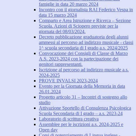
famiglie in data 20 marzo 2024
Incontro con il giornalista RAI Federico Vespa in
data 15 marzo 2024
Comparto e Area Istruzione e Ricerca – Sezione
Scuola. Azioni di Sciopero previste per la
giornata del 08/03/2024.
Decreto pubblicazione graduatoria degli alunni
ammessi al percorso ad indirizzo musicale - classi
1^ scuola secondaria di I grado a.s. 2024/2025
Convocazione dei Consigli di Classe di Marzo
A.S. 2023-2024 con la partecipazione dei
genitori rappresentanti.
Iscrizione al percorso ad indirizzo musicale a.s.
2024-2025
PROVE INVALSI 2023-2024
Evento per la Giornata della Memoria in data
26.01.2024
Progetto articolo 31 – Incontri di sostegno allo
studio
Attivazione Sportello di Consulenza Psicologica
Scuola Secondaria di I grado – a.s. 2023-24
Laboratorio di scrittura creativa
Assemblee per le iscrizioni a.s. 2024-2025 e
Open day
Corsi di potenziamento di Lingua inglese -