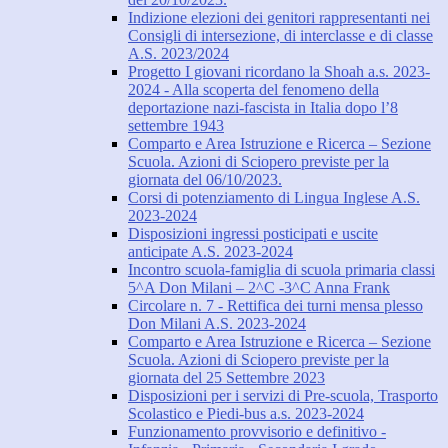
Indizione elezioni dei genitori rappresentanti nei
Consigli di intersezione, di interclasse e di classe
A.S. 2023/2024
Progetto I giovani ricordano la Shoah a.s. 2023-
2024 - Alla scoperta del fenomeno della
deportazione nazi-fascista in Italia dopo l’8
settembre 1943
Comparto e Area Istruzione e Ricerca – Sezione
Scuola. Azioni di Sciopero previste per la
giornata del 06/10/2023.
Corsi di potenziamento di Lingua Inglese A.S.
2023-2024
Disposizioni ingressi posticipati e uscite
anticipate A.S. 2023-2024
Incontro scuola-famiglia di scuola primaria classi
5^A Don Milani – 2^C -3^C Anna Frank
Circolare n. 7 - Rettifica dei turni mensa plesso
Don Milani A.S. 2023-2024
Comparto e Area Istruzione e Ricerca – Sezione
Scuola. Azioni di Sciopero previste per la
giornata del 25 Settembre 2023
Disposizioni per i servizi di Pre-scuola, Trasporto
Scolastico e Piedi-bus a.s. 2023-2024
Funzionamento provvisorio e definitivo -