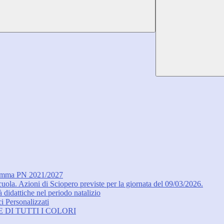
ogramma PN 2021/2027
ola. Azioni di Sciopero previste per la giornata del 09/03/2026.
à didattiche nel periodo natalizio
i Personalizzati
ETE DI TUTTI I COLORI