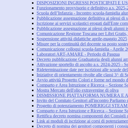
DISPOSIZIONI INGRESSI POSTICIPATI E USC
Funzionamento provvisorio e definitivo a.s. 2025
Scuola dell’Infanzia - Incontro scuola-famiglia al
Pubblicazione assegnazione definitiva ai plessi di sc
Iscrizione ai servizi scolastici erogati dall'Ente c
Pubblicazione assegnazione ai plessi degli alunni isc
Comunicazione Regione Toscana per Libri Gratis, i
Sospensione attività didattiche aprile-maggio 2025
Misure per la continuità del docente su posto sost
Comunicazione colloqui scuola-famiglia - Aprile 
Laboratori ART-AMARE - Periodo di Pasqua
Decreto pubblicazione Graduatoria degli alunni am
Attivazione sportello di ascolto a.s. 2024-2025 - S
Rideterminazione date per iscrizioni alle scuole del
Iniziative di orientamento rivolte alle classi 3^ di
Avvio attività Progetto Colori e forme nel mondo dell
Comparto e Area Istruzione e Ricerca – Sezione Scu
Mostra Mercato dell'olio extravergine di oliva
DISMISSIONE PIATTAFORMA NUMERA E A
Invito del Comitato Genitori all'incontro Parliamo d
Progetto di potenziamento POMERIGGI STEAM - 
Comparto e Area Istruzione e Ricerca – Sezione Scu
Rettifica decreto nomina componenti dei Consigli di
Link ai moduli di iscrizione ai corsi di potenziame
Decreto di nomina dei genitori componenti i consigli