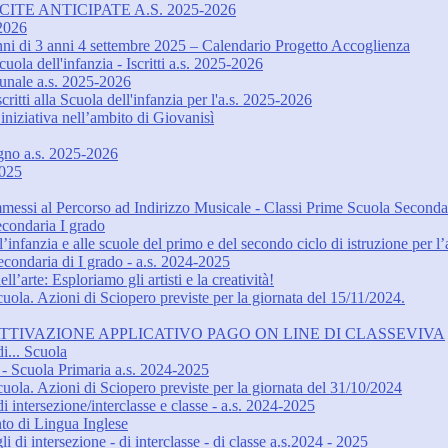
ITE ANTICIPATE A.S. 2025-2026
-2026
unni di 3 anni 4 settembre 2025 – Calendario Progetto Accoglienza
uola dell'infanzia - Iscritti a.s. 2025-2026
omunale a.s. 2025-2026
ritti alla Scuola dell'infanzia per l'a.s. 2025-2026
niziativa nell’ambito di Giovanisì
egno a.s. 2025-2026
2025
messi al Percorso ad Indirizzo Musicale - Classi Prime Scuola Seconda
econdaria I grado
l’infanzia e alle scuole del primo e del secondo ciclo di istruzione per 
 Secondaria di I grado - a.s. 2024-2025
’arte: Esploriamo gli artisti e la creatività!
ola. Azioni di Sciopero previste per la giornata del 15/11/2024.
TTIVAZIONE APPLICATIVO PAGO ON LINE DI CLASSEVIVA
i... Scuola
Scuola Primaria a.s. 2024-2025
ola. Azioni di Sciopero previste per la giornata del 31/10/2024
 intersezione/interclasse e classe - a.s. 2024-2025
nto di Lingua Inglese
 di intersezione - di interclasse - di classe a.s.2024 - 2025