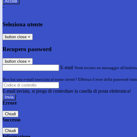
-
Entra con SPID
Entra con CIE
Seleziona utente
button close
×
Recupero password
button close
×
E-mail
Verrà inviato un messaggio all'indirizz
Non hai una e-mail associata al nome utente? Effettua il reset della password tram
E-mail inviata, si prega di controllare la casella di posta elettronica!
Errore
Chiudi
Successo
Chiudi
Informazione