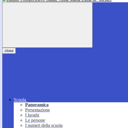
close
Scuola
Panoramica
Presentazione
I luoghi
Le persone
I numeri della scuola