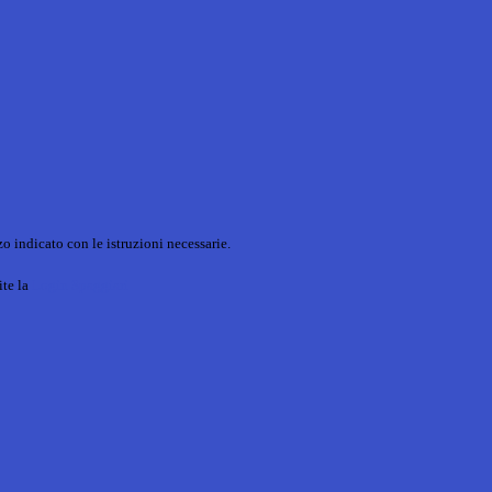
o indicato con le istruzioni necessarie.
ite la
Login Spaggiari