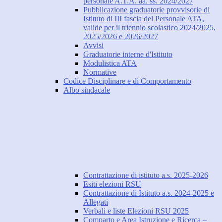
personale A.T.A. aa. ss. 2024/2027
Pubblicazione graduatorie provvisorie di
Istituto di III fascia del Personale ATA,
valide per il triennio scolastico 2024/2025,
2025/2026 e 2026/2027
Avvisi
Graduatorie interne d'Istituto
Modulistica ATA
Normative
Codice Disciplinare e di Comportamento
Albo sindacale
Contrattazione di istituto a.s. 2025-2026
Esiti elezioni RSU
Contrattazione di Istituto a.s. 2024-2025 e
Allegati
Verbali e liste Elezioni RSU 2025
Comparto e Area Istruzione e Ricerca –