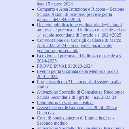
data 15 marzo 2024
Comparto e Area Istruzione e Ricerca – Sezione
Scuola. Azioni di Sciopero previste per la
giornata del 08/03/2024.
Decreto pubblicazione graduatoria degli alunni
ammessi al percorso ad indirizzo musicale - classi
1^ scuola secondaria di I grado a.s. 2024/2025
Convocazione dei Consigli di Classe di Marzo
A.S. 2023-2024 con la partecipazione dei
genitori rappresentanti.
Iscrizione al percorso ad indirizzo musicale a.s.
2024-2025
PROVE INVALSI 2023-2024
Evento per la Giornata della Memoria in data
26.01.2024
Progetto articolo 31 – Incontri di sostegno allo
studio
Attivazione Sportello di Consulenza Psicologica
Scuola Secondaria di I grado – a.s. 2023-24
Laboratorio di scrittura creativa
Assemblee per le iscrizioni a.s. 2024-2025 e
Open day
Corsi di potenziamento di Lingua inglese -
Secondo modulo
Attivazione Sportello di Consulenza Psicologica