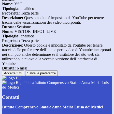
Nome:
YSC
Tipologia:
analitico
Proprieta:
Terza parte
Descrizione:
Questo cookie è impostato da YouTube per tenere
traccia delle visualizzazioni dei video incorporati.
Durata:
Sessione
Nome:
VISITOR_INFO1_LIVE
Tipologia:
analitico
Proprieta:
Terza parte
Descrizione:
Questo cookie è impostato da Youtube per tenere
traccia delle preferenze dell'utente per i video di Youtube incorporati
nei siti; può anche determinare se il visitatore del sito web sta
utilizzando la nuova o la vecchia versione dell'interfaccia di
Youtube.
Durata:
6 mesi
Accetta tutti
Salva le preferenze
Istituto Comprensivo Statale Anna Maria Luisa
de' Medici
Contatti
Istituto Comprensivo Statale Anna Maria Luisa de' Medici