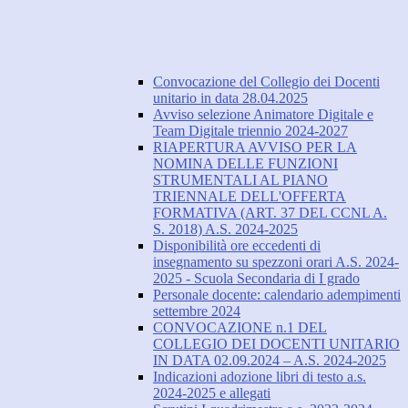
Convocazione del Collegio dei Docenti
unitario in data 28.04.2025
Avviso selezione Animatore Digitale e
Team Digitale triennio 2024-2027
RIAPERTURA AVVISO PER LA
NOMINA DELLE FUNZIONI
STRUMENTALI AL PIANO
TRIENNALE DELL'OFFERTA
FORMATIVA (ART. 37 DEL CCNL A.
S. 2018) A.S. 2024-2025
Disponibilità ore eccedenti di
insegnamento su spezzoni orari A.S. 2024-
2025 - Scuola Secondaria di I grado
Personale docente: calendario adempimenti
settembre 2024
CONVOCAZIONE n.1 DEL
COLLEGIO DEI DOCENTI UNITARIO
IN DATA 02.09.2024 – A.S. 2024-2025
Indicazioni adozione libri di testo a.s.
2024-2025 e allegati