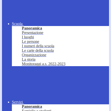
Scuola
Panoramica
Presentazione
I luoghi
Le persone
I numeri della scuola
Le carte della scuola
Organizzazione
La storia
Monitoraggi a.s. 2022-2023
Servizi
Panoramica
Famiglie e studenti