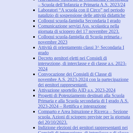
– Scuola dell’Infanzia e Primaria A.S. 2023/24
Laboratori “A scuola con il Circo” nel periodo
natalizio di sospensione delle attività didattiche
Colloqui scuola-famiglia Secondaria I grado
Comunicazione servizi Ass. scolastica nella
giornata di sciopero del 17 novembre 2023.
Colloqui scuola-famiglia di Scuola primaria -
novembre 2023
Attività di orientamento classi 3^ Secondaria I
grado
Decreto genitori eletti nei Consigli di
intersezione, di interclasse e di classe a.s. 2023-
2024
Convocazione dei Consigli di Classe di
novembre A.S. 2023-2024 con la partecipazione
dei genitori rappresentanti.
Attivazione sportello AID a.s. 2023-2024
Progetti di Potenziamento destinati alla Scuola
Primaria e alla Scuola secondaria di I grado A.S.
2023-2024 – Rettifica e integrazione
Comparto e Area Istruzione e Ricerca – Sezione
scuola. Azioni di sciopero previste per la giornata
del 20/10/2023.
Indizione elezioni dei genitori rappresentanti nei
Consigli di intersezione, di interclasse e di classe