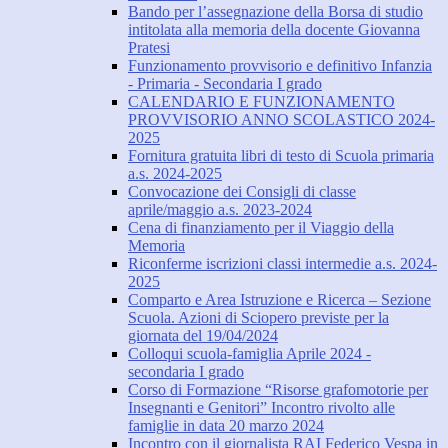
Bando per l’assegnazione della Borsa di studio
intitolata alla memoria della docente Giovanna
Pratesi
Funzionamento provvisorio e definitivo Infanzia
- Primaria - Secondaria I grado
CALENDARIO E FUNZIONAMENTO
PROVVISORIO ANNO SCOLASTICO 2024-
2025
Fornitura gratuita libri di testo di Scuola primaria
a.s. 2024-2025
Convocazione dei Consigli di classe
aprile/maggio a.s. 2023-2024
Cena di finanziamento per il Viaggio della
Memoria
Riconferme iscrizioni classi intermedie a.s. 2024-
2025
Comparto e Area Istruzione e Ricerca – Sezione
Scuola. Azioni di Sciopero previste per la
giornata del 19/04/2024
Colloqui scuola-famiglia Aprile 2024 -
secondaria I grado
Corso di Formazione “Risorse grafomotorie per
Insegnanti e Genitori” Incontro rivolto alle
famiglie in data 20 marzo 2024
Incontro con il giornalista RAI Federico Vespa in