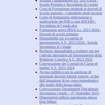
Scrutini I quadrimestre a.s. 2023-2024 -
Scuola Primaria e Secondaria di I grado
Corsi di Formazione destinati ai docenti di
Scuola primaria - Calendario degli incontri
Corso di formazione elaborazione e
applicazione dei PdP a cura dell'AID -
Secondaria di I grado.doc
Formazione prove IPDA a.s. 2023-2024 -
Docenti di scuola primaria
Disponibilità ore eccedenti di
insegnamento A.S. 2023-2024 - Scuola
Secondaria di I grado
Richiesta disponibilità a svolgere ore per
l’attività alternativa all’Insegnamento della
Religione Cattolica A.S. 2023-2024
Convocazione dei Consigli di Classe di
ottobre A.S. 2023-2024
Avviso pubblico per la selezione di
personale docente interno esperto, ai fini
dell’attuazione di un corso propedeutico
allo studio della lingua latina
Convocazione Dipartimenti Disciplinari
Secondaria I grado – 27 Settembre 2023
Disposizioni utilizzo parcheggio plesso
Don Milani