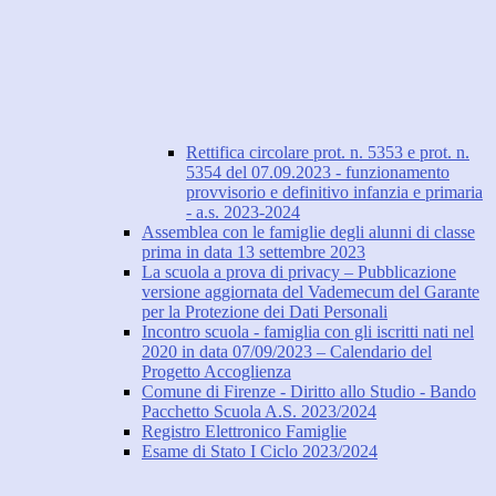
Rettifica circolare prot. n. 5353 e prot. n.
5354 del 07.09.2023 - funzionamento
provvisorio e definitivo infanzia e primaria
- a.s. 2023-2024
Assemblea con le famiglie degli alunni di classe
prima in data 13 settembre 2023
La scuola a prova di privacy – Pubblicazione
versione aggiornata del Vademecum del Garante
per la Protezione dei Dati Personali
Incontro scuola - famiglia con gli iscritti nati nel
2020 in data 07/09/2023 – Calendario del
Progetto Accoglienza
Comune di Firenze - Diritto allo Studio - Bando
Pacchetto Scuola A.S. 2023/2024
Registro Elettronico Famiglie
Esame di Stato I Ciclo 2023/2024