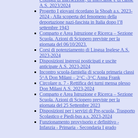
A.S. 2023/2024
Progetto I giovani ricordano la Shoah a.s. 2023-
2024 - Alla scoperta del fenomeno della
deportazione nazi-fascista in Italia dopo l’8
settembre 1943
Comparto e Area Istruzione e Ricerca – Sezione
Scuola. Azioni di Sciopero previste per la
giornata del 06/10/2023.
Corsi di potenziamento di Lingua Inglese A.S.
2023-2024
Disposizioni ingressi posticipati e uscite
anticipate A.S. 2023-2024
Incontro scuola-famiglia di scuola primaria classi
5^A Don Milani – 2^C -3^C Anna Frank
Circolare n. 7 - Rettifica dei turni mensa plesso
Don Milani A.S. 2023-2024
Comparto e Area Istruzione e Ricerca – Sezione
Scuola. Azioni di Sciopero previste per la
giornata del 25 Settembre 2023
Disposizioni per i servizi di Pre-scuola, Trasporto
Scolastico e Piedi-bus a.s. 2023-2024
Funzionamento provvisorio e definitivo -
Infanzia - Primaria - Secondaria I grado