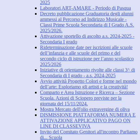
2025
Laboratori ART-AMARE - Periodo di Pasqua
Decreto pubblicazione Graduatoria degli alunni
ammessi al Percorso ad Indirizzo Musicale -
Classi Prime Scuola Secondaria di I Grado A.S.
2025/2026.
Attivazione sportello di ascolto a.s. 2024-2025 -
Secondaria I grado
Rideterminazione date per iscrizioni alle scuole
dell’infanzia e alle scuole del primo e del
secondo ciclo di istruzione per l’anno scolastico
2025/2026
Iniziative di orientamento rivolte alle classi 3^ di
Secondaria di I grado - a.s. 2024-2025
Avvio attività Progetto Colori e forme nel mondo
dell’arte: Esploriamo gli artisti e la creatività!
Comparto e Area Istruzione e Ricerca – Sezione
Scuola. Azioni di Sciopero previste per la
giornata del 15/11/2024.
Mostra Mercato dell'olio extravergine di oliva
DISMISSIONE PIATTAFORMA NUMERA E
ATTIVAZIONE APPLICATIVO PAGO ON
LINE DI CLASSEVIVA
Invito del Comitato Genitori all'incontro Parliamo
di... Scuola