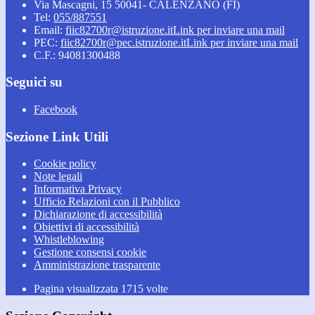
Via Mascagni, 15 50041- CALENZANO (FI)
Tel:
055/887551
Email:
fiic82700r@istruzione.it
Link per inviare una mail
PEC:
fiic82700r@pec.istruzione.it
Link per inviare una mail
C.F.: 94081300488
Seguici su
Facebook
Sezione Link Utili
Cookie policy
Note legali
Informativa Privacy
Ufficio Relazioni con il Pubblico
Dichiarazione di accessibilità
Obiettivi di accessibilità
Whistleblowing
Gestione consensi cookie
Amministrazione trasparente
Pagina visualizzata
1715
volte