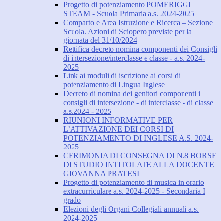
Progetto di potenziamento POMERIGGI
STEAM - Scuola Primaria a.s. 2024-2025
Comparto e Area Istruzione e Ricerca – Sezione
Scuola. Azioni di Sciopero previste per la
giornata del 31/10/2024
Rettifica decreto nomina componenti dei Consigli
di intersezione/interclasse e classe - a.s. 2024-
2025
Link ai moduli di iscrizione ai corsi di
potenziamento di Lingua Inglese
Decreto di nomina dei genitori componenti i
consigli di intersezione - di interclasse - di classe
a.s.2024 - 2025
RIUNIONI INFORMATIVE PER
L’ATTIVAZIONE DEI CORSI DI
POTENZIAMENTO DI INGLESE A.S. 2024-
2025
CERIMONIA DI CONSEGNA DI N.8 BORSE
DI STUDIO INTITOLATE ALLA DOCENTE
GIOVANNA PRATESI
Progetto di potenziamento di musica in orario
extracurriculare a.s. 2024-2025 - Secondaria I
grado
Elezioni degli Organi Collegiali annuali a.s.
2024-2025