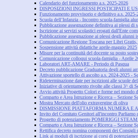
Calendario del funzionamento a.s. 2025-2026
DISPOSIZIONI INGRESSI POSTICIPATI E USC
Funzionamento provvisorio e definitivo a.s. 2025
Scuola dell’Infanzia - Incontro scuola-famiglia al
Pubblicazione assegnazione definitiva ai plessi di sc
Iscrizione ai servizi scolastici erogati dall'Ente c
Pubblicazione assegnazione ai plessi degli alunni isc
Comunicazione Regione Toscana per Libri Gratis, i
Sospensione attività didattiche aprile-maggio 2025
Misure per la continuità del docente su posto sost
Comunicazione colloqui scuola-famiglia - Aprile 
Laboratori ART-AMARE - Periodo di Pasqua
Decreto pubblicazione Graduatoria degli alunni am
Attivazione sportello di ascolto a.s. 2024-2025 - S
Rideterminazione date per iscrizioni alle scuole del
Iniziative di orientamento rivolte alle classi 3^ di
Avvio attività Progetto Colori e forme nel mondo dell
Comparto e Area Istruzione e Ricerca – Sezione Scu
Mostra Mercato dell'olio extravergine di oliva
DISMISSIONE PIATTAFORMA NUMERA E A
Invito del Comitato Genitori all'incontro Parliamo d
Progetto di potenziamento POMERIGGI STEAM - 
Comparto e Area Istruzione e Ricerca – Sezione Scu
Rettifica decreto nomina componenti dei Consigli di
Link ai moduli di iscrizione ai corsi di potenziame