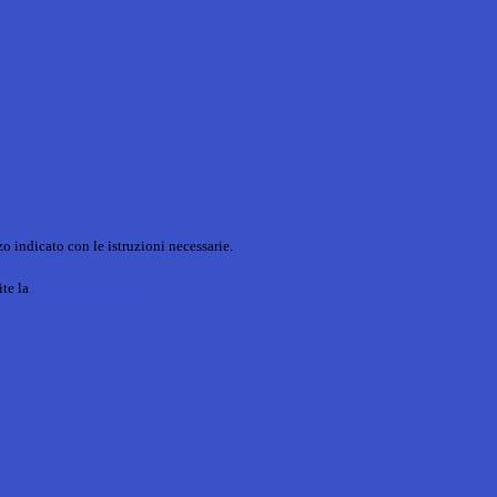
o indicato con le istruzioni necessarie.
ite la
Login Spaggiari