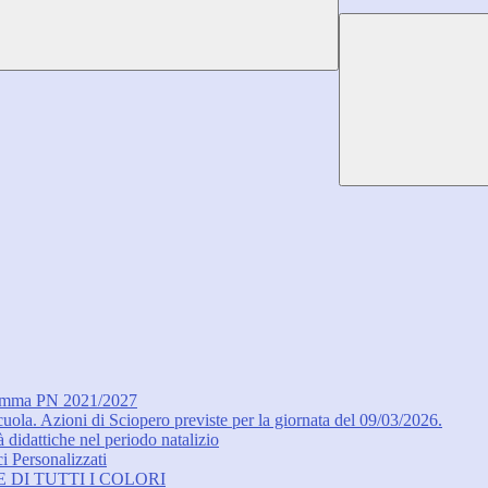
ogramma PN 2021/2027
ola. Azioni di Sciopero previste per la giornata del 09/03/2026.
à didattiche nel periodo natalizio
i Personalizzati
ETE DI TUTTI I COLORI