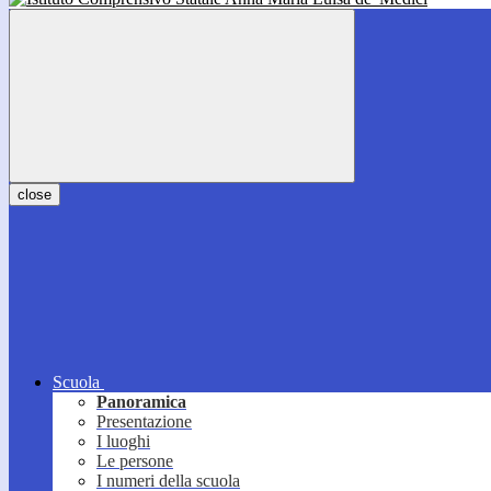
close
Scuola
Panoramica
Presentazione
I luoghi
Le persone
I numeri della scuola