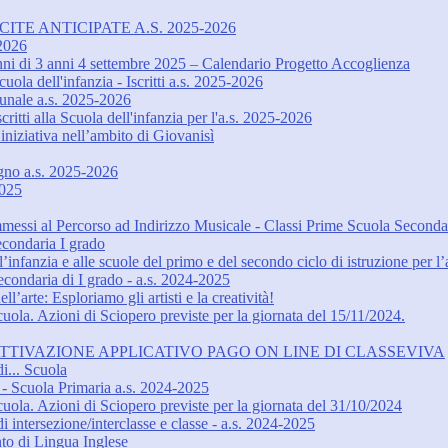
ITE ANTICIPATE A.S. 2025-2026
-2026
unni di 3 anni 4 settembre 2025 – Calendario Progetto Accoglienza
uola dell'infanzia - Iscritti a.s. 2025-2026
omunale a.s. 2025-2026
ritti alla Scuola dell'infanzia per l'a.s. 2025-2026
niziativa nell’ambito di Giovanisì
egno a.s. 2025-2026
2025
messi al Percorso ad Indirizzo Musicale - Classi Prime Scuola Seconda
econdaria I grado
l’infanzia e alle scuole del primo e del secondo ciclo di istruzione per 
 Secondaria di I grado - a.s. 2024-2025
’arte: Esploriamo gli artisti e la creatività!
ola. Azioni di Sciopero previste per la giornata del 15/11/2024.
TTIVAZIONE APPLICATIVO PAGO ON LINE DI CLASSEVIVA
i... Scuola
Scuola Primaria a.s. 2024-2025
ola. Azioni di Sciopero previste per la giornata del 31/10/2024
 intersezione/interclasse e classe - a.s. 2024-2025
nto di Lingua Inglese