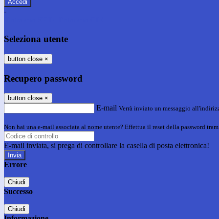
-
Entra con SPID
Entra con CIE
Seleziona utente
button close
×
Recupero password
button close
×
E-mail
Verrà inviato un messaggio all'indirizz
Non hai una e-mail associata al nome utente? Effettua il reset della password tram
E-mail inviata, si prega di controllare la casella di posta elettronica!
Errore
Chiudi
Successo
Chiudi
Informazione