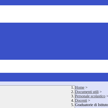
Home
>
Documenti utili
>
Personale scolastico
Docenti
>
Graduatorie di Istitut