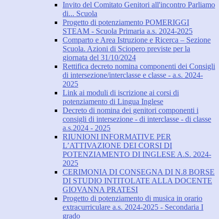
Invito del Comitato Genitori all'incontro Parliamo
di... Scuola
Progetto di potenziamento POMERIGGI
STEAM - Scuola Primaria a.s. 2024-2025
Comparto e Area Istruzione e Ricerca – Sezione
Scuola. Azioni di Sciopero previste per la
giornata del 31/10/2024
Rettifica decreto nomina componenti dei Consigli
di intersezione/interclasse e classe - a.s. 2024-
2025
Link ai moduli di iscrizione ai corsi di
potenziamento di Lingua Inglese
Decreto di nomina dei genitori componenti i
consigli di intersezione - di interclasse - di classe
a.s.2024 - 2025
RIUNIONI INFORMATIVE PER
L’ATTIVAZIONE DEI CORSI DI
POTENZIAMENTO DI INGLESE A.S. 2024-
2025
CERIMONIA DI CONSEGNA DI N.8 BORSE
DI STUDIO INTITOLATE ALLA DOCENTE
GIOVANNA PRATESI
Progetto di potenziamento di musica in orario
extracurriculare a.s. 2024-2025 - Secondaria I
grado