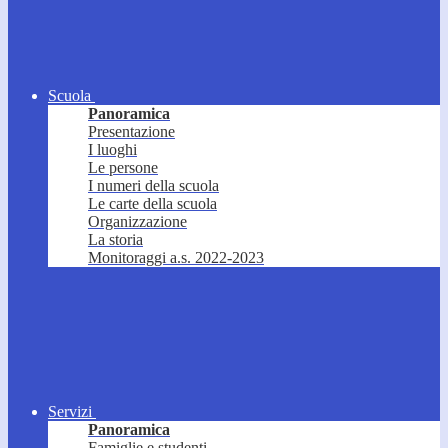
Scuola
Panoramica
Presentazione
I luoghi
Le persone
I numeri della scuola
Le carte della scuola
Organizzazione
La storia
Monitoraggi a.s. 2022-2023
Servizi
Panoramica
Famiglie e studenti