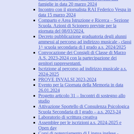
famiglie in data 20 marzo 2024
Incontro con il giornalista RAI Federico Vespa in
data 15 marzo 2024
Comparto e Area Istruzione e Ricerca – Sezione
Scuola. Azioni di Sciopero previste per la
giornata del 08/03/2024.
Decreto pubblicazione graduatoria degli alunni
ammessi al percorso ad indirizzo musicale - classi
1^ scuola secondaria di I grado a.s. 2024/2025
Convocazione dei Consigli di Classe di Marzo
A.S. 2023-2024 con la partecipazione dei
genitori rappresentanti.
Iscrizione al percorso ad indirizzo musicale a.s.
2024-2025
PROVE INVALSI 2023-2024
Evento per la Giornata della Memoria in data
26.01.2024
Progetto articolo 31 – Incontri di sostegno allo
studio
Attivazione Sportello di Consulenza Psicologica
Scuola Secondaria di I grado – a.s. 2023-24
Laboratorio di scrittura creativa
Assemblee per le iscrizioni a.s. 2024-2025 e
Open day
Corsi di potenziamento di Lingua inglese -