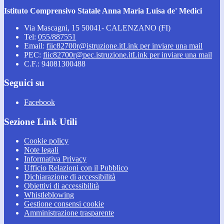
Istituto Comprensivo Statale Anna Maria Luisa de' Medici
Via Mascagni, 15 50041- CALENZANO (FI)
Tel:
055/887551
Email:
fiic82700r@istruzione.it
Link per inviare una mail
PEC:
fiic82700r@pec.istruzione.it
Link per inviare una mail
C.F.: 94081300488
Seguici su
Facebook
Sezione Link Utili
Cookie policy
Note legali
Informativa Privacy
Ufficio Relazioni con il Pubblico
Dichiarazione di accessibilità
Obiettivi di accessibilità
Whistleblowing
Gestione consensi cookie
Amministrazione trasparente