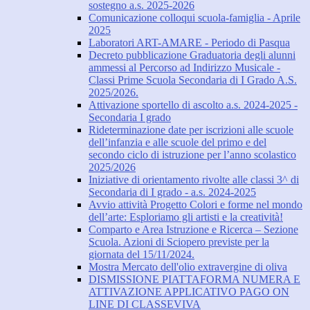
sostegno a.s. 2025-2026
Comunicazione colloqui scuola-famiglia - Aprile
2025
Laboratori ART-AMARE - Periodo di Pasqua
Decreto pubblicazione Graduatoria degli alunni
ammessi al Percorso ad Indirizzo Musicale -
Classi Prime Scuola Secondaria di I Grado A.S.
2025/2026.
Attivazione sportello di ascolto a.s. 2024-2025 -
Secondaria I grado
Rideterminazione date per iscrizioni alle scuole
dell’infanzia e alle scuole del primo e del
secondo ciclo di istruzione per l’anno scolastico
2025/2026
Iniziative di orientamento rivolte alle classi 3^ di
Secondaria di I grado - a.s. 2024-2025
Avvio attività Progetto Colori e forme nel mondo
dell’arte: Esploriamo gli artisti e la creatività!
Comparto e Area Istruzione e Ricerca – Sezione
Scuola. Azioni di Sciopero previste per la
giornata del 15/11/2024.
Mostra Mercato dell'olio extravergine di oliva
DISMISSIONE PIATTAFORMA NUMERA E
ATTIVAZIONE APPLICATIVO PAGO ON
LINE DI CLASSEVIVA