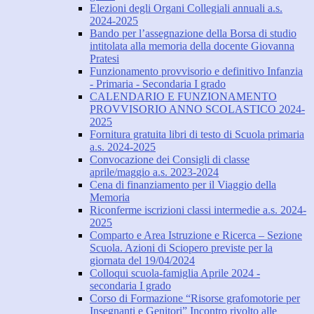
Elezioni degli Organi Collegiali annuali a.s.
2024-2025
Bando per l’assegnazione della Borsa di studio
intitolata alla memoria della docente Giovanna
Pratesi
Funzionamento provvisorio e definitivo Infanzia
- Primaria - Secondaria I grado
CALENDARIO E FUNZIONAMENTO
PROVVISORIO ANNO SCOLASTICO 2024-
2025
Fornitura gratuita libri di testo di Scuola primaria
a.s. 2024-2025
Convocazione dei Consigli di classe
aprile/maggio a.s. 2023-2024
Cena di finanziamento per il Viaggio della
Memoria
Riconferme iscrizioni classi intermedie a.s. 2024-
2025
Comparto e Area Istruzione e Ricerca – Sezione
Scuola. Azioni di Sciopero previste per la
giornata del 19/04/2024
Colloqui scuola-famiglia Aprile 2024 -
secondaria I grado
Corso di Formazione “Risorse grafomotorie per
Insegnanti e Genitori” Incontro rivolto alle