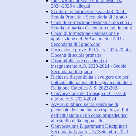
Indicazioni adozione libri di testo a.s.
2024-2025 e allegati
Scrutini I quadrimestre a.s. 2023-2024 -
Scuola Primaria e Secondaria di I grado
Corsi di Formazione destinati ai docenti di
Scuola primaria - Calendario degli incontri
Corso di formazione elaborazione e
applicazione dei PdP a cura dell'AID -
Secondaria di I grado.doc
Formazione prove IPDA a.s. 2023-2024 -
Docenti di scuola primaria
Disponibilità ore eccedenti di
insegnamento A.S. 2023-2024 - Scuola
Secondaria di I grado
Richiesta disponibilità a svolgere ore per
l’attività alternativa all’Insegnamento della
Religione Cattolica A.S. 2023-2024
Convocazione dei Consigli di Classe di
ottobre A.S. 2023-2024
Avviso pubblico per la selezione di
personale docente interno esperto, ai fini
dell’attuazione di un corso propedeutico
allo studio della lingua latina
Convocazione Dipartimenti Disciplinari
Secondaria I grado – 27 Settembre 2023