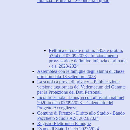
Infanzia - Primaria - Secondaria I grado
Rettifica circolare prot. n. 5353 e prot. n.
5354 del 07.09.2023 - funzionamento
provvisorio e definitivo infanzia e primaria
- a.s. 2023-2024
Assemblea con le famiglie degli alunni di classe
prima in data 13 settembre 2023
La scuola a prova di privacy – Pubblicazione
versione aggiornata del Vademecum del Garante
per la Protezione dei Dati Personali
Incontro scuola - famiglia con gli iscritti nati nel
2020 in data 07/09/2023 – Calendario del
Progetto Accoglienza
Comune di Firenze - Diritto allo Studio - Bando
Pacchetto Scuola A.S. 2023/2024
Registro Elettronico Famiglie
Esame di Stato I Ciclo 2023/2024