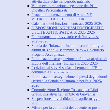
attività didattiche nel periodo natalizio
Vademecum redazione e gestione dei Piani
Didattici Personalizzati
Progetto di potenziamento di Arte - NE
VEDRETE DI TUTTI I COLORI
Calendario del funzionamento a.s. 2025-2026
DISPOSIZIONI INGRESSI POSTICIPATI E
USCITE ANTICIPATE A.S. 2025-2026
Funzionamento provvisorio e definitivo a.s.
2025-2026
Scuola dell’Infanzia - Incontro scuola-famiglia
alunni di 3 anni 4 settembre 2025 – Calendario
Progetto Accoglienza
Pubblicazione assegnazione definitiva ai plessi di
scuola dell'infanzia - Iscritti a.s. 2025-2026
Iscrizione ai servizi scolastici erogati dall'Ente
comunale a.s. 2025-2026
Pubblicazione assegnazione ai plessi degli alunni
iscritti alla Scuola dell'infanzia per l'a.s. 2025-
2026
Comunicazione Regione Toscana per Libri
Gratis, iniziativa nell’ambito di Giovanisì
Sospensione attività didattiche aprile-maggio
2025
Misure per la continuità del docente su posto