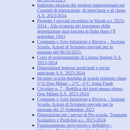
Indizione elezioni dei genitori rappresentanti nei
Consigli di intersezione, di interclasse e di classe
A.S. 2023/2024
Progetto I giovani ricordano la Shoah a.s. 2023-
2024 - Alla scoperta del fenomeno della
deportazione nazi-fascista in Italia dopo l’8
settembre 1943
Comparto e Area Istruzione e Ricerca – Sezione
Scuola. Azioni di Sciopero previste per la
giornata del 06/10/2023.
Corsi di potenziamento di Lingua Inglese A.S.
2023-2024
Disposizioni ingressi posticipati e uscite
anticipate A.S. 2023-2024
Incontro scuola-famiglia di scuola primaria classi
5^A Don Milani – 2^C -3^C Anna Frank
Circolare n. 7 - Rettifica dei turni mensa plesso
Don Milani A.S. 2023-2024
Comparto e Area Istruzione e Ricerca – Sezione
Scuola. Azioni di Sciopero previste per la
giornata del 25 Settembre 2023
Disposizioni per i servizi di Pre-scuola, Trasporto
Scolastico e Piedi-bus a.s. 2023-2024
Funzionamento provvisorio e definitivo -