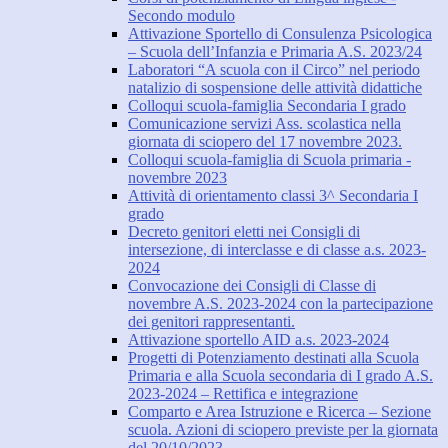
Secondo modulo
Attivazione Sportello di Consulenza Psicologica
– Scuola dell’Infanzia e Primaria A.S. 2023/24
Laboratori “A scuola con il Circo” nel periodo
natalizio di sospensione delle attività didattiche
Colloqui scuola-famiglia Secondaria I grado
Comunicazione servizi Ass. scolastica nella
giornata di sciopero del 17 novembre 2023.
Colloqui scuola-famiglia di Scuola primaria -
novembre 2023
Attività di orientamento classi 3^ Secondaria I
grado
Decreto genitori eletti nei Consigli di
intersezione, di interclasse e di classe a.s. 2023-
2024
Convocazione dei Consigli di Classe di
novembre A.S. 2023-2024 con la partecipazione
dei genitori rappresentanti.
Attivazione sportello AID a.s. 2023-2024
Progetti di Potenziamento destinati alla Scuola
Primaria e alla Scuola secondaria di I grado A.S.
2023-2024 – Rettifica e integrazione
Comparto e Area Istruzione e Ricerca – Sezione
scuola. Azioni di sciopero previste per la giornata
del 20/10/2023.