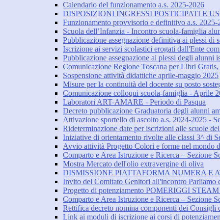
Calendario del funzionamento a.s. 2025-2026
DISPOSIZIONI INGRESSI POSTICIPATI E USC
Funzionamento provvisorio e definitivo a.s. 2025
Scuola dell’Infanzia - Incontro scuola-famiglia al
Pubblicazione assegnazione definitiva ai plessi di sc
Iscrizione ai servizi scolastici erogati dall'Ente c
Pubblicazione assegnazione ai plessi degli alunni isc
Comunicazione Regione Toscana per Libri Gratis, i
Sospensione attività didattiche aprile-maggio 2025
Misure per la continuità del docente su posto sost
Comunicazione colloqui scuola-famiglia - Aprile 
Laboratori ART-AMARE - Periodo di Pasqua
Decreto pubblicazione Graduatoria degli alunni am
Attivazione sportello di ascolto a.s. 2024-2025 - S
Rideterminazione date per iscrizioni alle scuole del
Iniziative di orientamento rivolte alle classi 3^ di
Avvio attività Progetto Colori e forme nel mondo dell
Comparto e Area Istruzione e Ricerca – Sezione Scu
Mostra Mercato dell'olio extravergine di oliva
DISMISSIONE PIATTAFORMA NUMERA E A
Invito del Comitato Genitori all'incontro Parliamo d
Progetto di potenziamento POMERIGGI STEAM - 
Comparto e Area Istruzione e Ricerca – Sezione Scu
Rettifica decreto nomina componenti dei Consigli di
Link ai moduli di iscrizione ai corsi di potenziame