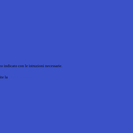
o indicato con le istruzioni necessarie.
ite la
Login Spaggiari