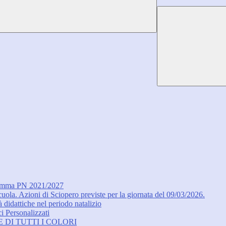
ogramma PN 2021/2027
ola. Azioni di Sciopero previste per la giornata del 09/03/2026.
à didattiche nel periodo natalizio
i Personalizzati
ETE DI TUTTI I COLORI