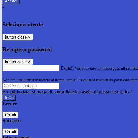
-
Entra con SPID
Entra con CIE
Seleziona utente
button close
×
Recupero password
button close
×
E-mail
Verrà inviato un messaggio all'indirizz
Non hai una e-mail associata al nome utente? Effettua il reset della password tram
E-mail inviata, si prega di controllare la casella di posta elettronica!
Errore
Chiudi
Successo
Chiudi
Informazione