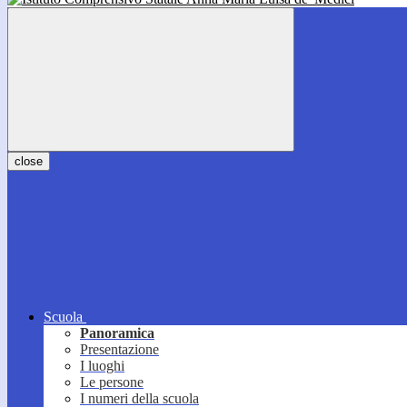
close
Scuola
Panoramica
Presentazione
I luoghi
Le persone
I numeri della scuola