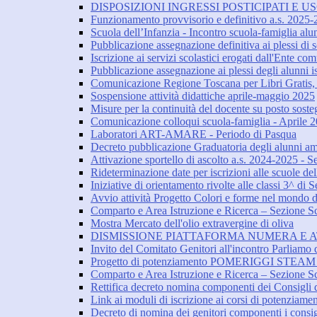
DISPOSIZIONI INGRESSI POSTICIPATI E USC
Funzionamento provvisorio e definitivo a.s. 2025
Scuola dell’Infanzia - Incontro scuola-famiglia al
Pubblicazione assegnazione definitiva ai plessi di sc
Iscrizione ai servizi scolastici erogati dall'Ente c
Pubblicazione assegnazione ai plessi degli alunni isc
Comunicazione Regione Toscana per Libri Gratis, i
Sospensione attività didattiche aprile-maggio 2025
Misure per la continuità del docente su posto sost
Comunicazione colloqui scuola-famiglia - Aprile 
Laboratori ART-AMARE - Periodo di Pasqua
Decreto pubblicazione Graduatoria degli alunni am
Attivazione sportello di ascolto a.s. 2024-2025 - S
Rideterminazione date per iscrizioni alle scuole del
Iniziative di orientamento rivolte alle classi 3^ di
Avvio attività Progetto Colori e forme nel mondo dell
Comparto e Area Istruzione e Ricerca – Sezione Scu
Mostra Mercato dell'olio extravergine di oliva
DISMISSIONE PIATTAFORMA NUMERA E A
Invito del Comitato Genitori all'incontro Parliamo d
Progetto di potenziamento POMERIGGI STEAM - 
Comparto e Area Istruzione e Ricerca – Sezione Scu
Rettifica decreto nomina componenti dei Consigli di
Link ai moduli di iscrizione ai corsi di potenziame
Decreto di nomina dei genitori componenti i consigli