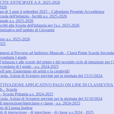
ITE ANTICIPATE A.S. 2025-2026
-2026
unni di 3 anni 4 settembre 2025 – Calendario Progetto Accoglienza
uola dell'infanzia - Iscritti a.s. 2025-2026
omunale a.s. 2025-2026
ritti alla Scuola dell'infanzia per l'a.s. 2025-2026
niziativa nell’ambito di Giovanisì
egno a.s. 2025-2026
2025
messi al Percorso ad Indirizzo Musicale - Classi Prime Scuola Seconda
econdaria I grado
l’infanzia e alle scuole del primo e del secondo ciclo di istruzione per 
 Secondaria di I grado - a.s. 2024-2025
’arte: Esploriamo gli artisti e la creatività!
ola. Azioni di Sciopero previste per la giornata del 15/11/2024.
TTIVAZIONE APPLICATIVO PAGO ON LINE DI CLASSEVIVA
i... Scuola
Scuola Primaria a.s. 2024-2025
ola. Azioni di Sciopero previste per la giornata del 31/10/2024
 intersezione/interclasse e classe - a.s. 2024-2025
nto di Lingua Inglese
 di intersezione - di interclasse - di classe a.s.2024 - 2025