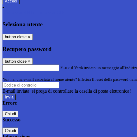
-
Entra con SPID
Entra con CIE
Seleziona utente
button close
×
Recupero password
button close
×
E-mail
Verrà inviato un messaggio all'indirizz
Non hai una e-mail associata al nome utente? Effettua il reset della password tram
E-mail inviata, si prega di controllare la casella di posta elettronica!
Errore
Chiudi
Successo
Chiudi
Informazione