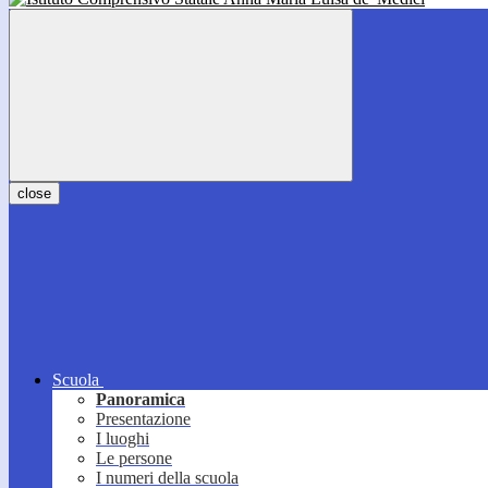
close
Scuola
Panoramica
Presentazione
I luoghi
Le persone
I numeri della scuola