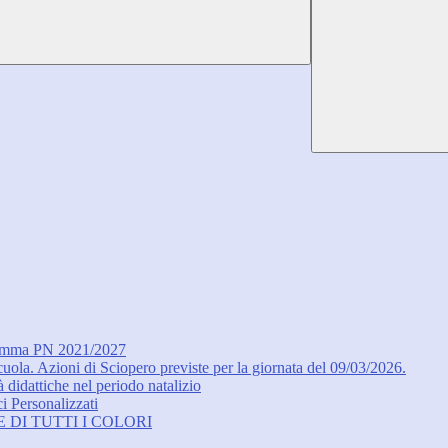
ogramma PN 2021/2027
ola. Azioni di Sciopero previste per la giornata del 09/03/2026.
à didattiche nel periodo natalizio
i Personalizzati
ETE DI TUTTI I COLORI