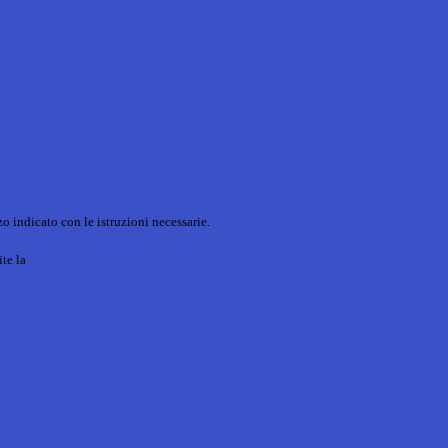
o indicato con le istruzioni necessarie.
ite la
Login Spaggiari