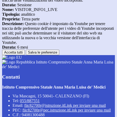
traccia delle visualizzazioni dei video incorporati.
Durata:
Sessione
Nome:
VISITOR_INFO1_LIVE
Tipologia:
analitico
Proprieta:
Terza parte
Descrizione:
Questo cookie è impostato da Youtube per tenere
traccia delle preferenze dell'utente per i video di Youtube incorporati
nei siti; può anche determinare se il visitatore del sito web sta
utilizzando la nuova o la vecchia versione dell'interfaccia di
Youtube.
Durata:
6 mesi
Accetta tutti
Salva le preferenze
Istituto Comprensivo Statale Anna Maria Luisa
de' Medici
Contatti
Istituto Comprensivo Statale Anna Maria Luisa de' Medici
Via Mascagni, 15 50041- CALENZANO (FI)
Tel:
055/887551
Email:
fiic82700r@istruzione.it
Link per inviare una mail
PEC:
fiic82700r@pec.istruzione.it
Link per inviare una mail
C.F.: 94081300488