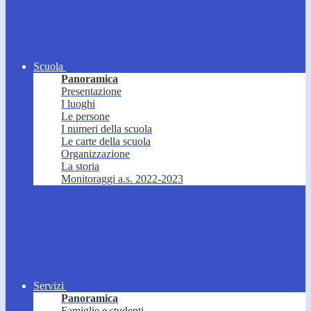
Scuola
Panoramica
Presentazione
I luoghi
Le persone
I numeri della scuola
Le carte della scuola
Organizzazione
La storia
Monitoraggi a.s. 2022-2023
Servizi
Panoramica
Famiglie e studenti