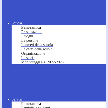
Scuola
Panoramica
Presentazione
I luoghi
Le persone
I numeri della scuola
Le carte della scuola
Organizzazione
La storia
Monitoraggi a.s. 2022-2023
Servizi
Panoramica
Famiglie e studenti