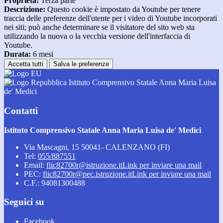
Proprieta:
Terza parte
Descrizione:
Questo cookie è impostato da Youtube per tenere
traccia delle preferenze dell'utente per i video di Youtube incorporati
nei siti; può anche determinare se il visitatore del sito web sta
utilizzando la nuova o la vecchia versione dell'interfaccia di
Youtube.
Durata:
6 mesi
Accetta tutti
Salva le preferenze
Istituto Comprensivo Statale Anna Maria Luisa
de' Medici
Contatti
Istituto Comprensivo Statale Anna Maria Luisa de' Medici
Via Mascagni, 15 50041- CALENZANO (FI)
Tel:
055/887551
Email:
fiic82700r@istruzione.it
Link per inviare una mail
PEC:
fiic82700r@pec.istruzione.it
Link per inviare una mail
C.F.: 94081300488
Seguici su
Facebook