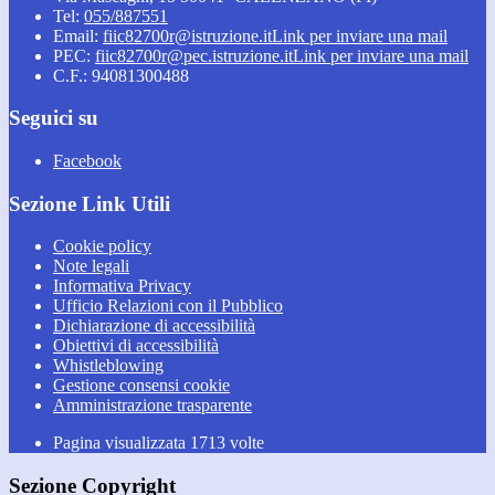
Tel:
055/887551
Email:
fiic82700r@istruzione.it
Link per inviare una mail
PEC:
fiic82700r@pec.istruzione.it
Link per inviare una mail
C.F.: 94081300488
Seguici su
Facebook
Sezione Link Utili
Cookie policy
Note legali
Informativa Privacy
Ufficio Relazioni con il Pubblico
Dichiarazione di accessibilità
Obiettivi di accessibilità
Whistleblowing
Gestione consensi cookie
Amministrazione trasparente
Pagina visualizzata
1713
volte
Sezione Copyright