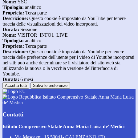
Nome:
YSC
Tipologia:
analitico
Proprieta:
Terza parte
Descrizione:
Questo cookie è impostato da YouTube per tenere
traccia delle visualizzazioni dei video incorporati.
Durata:
Sessione
Nome:
VISITOR_INFO1_LIVE
Tipologia:
analitico
Proprieta:
Terza parte
Descrizione:
Questo cookie è impostato da Youtube per tenere
traccia delle preferenze dell'utente per i video di Youtube incorporati
nei siti; può anche determinare se il visitatore del sito web sta
utilizzando la nuova o la vecchia versione dell'interfaccia di
Youtube.
Durata:
6 mesi
Accetta tutti
Salva le preferenze
Istituto Comprensivo Statale Anna Maria Luisa
de' Medici
Contatti
Istituto Comprensivo Statale Anna Maria Luisa de' Medici
Via Mascagni, 15 50041- CALENZANO (FI)