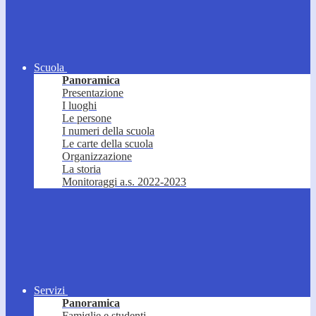
Scuola
Panoramica
Presentazione
I luoghi
Le persone
I numeri della scuola
Le carte della scuola
Organizzazione
La storia
Monitoraggi a.s. 2022-2023
Servizi
Panoramica
Famiglie e studenti