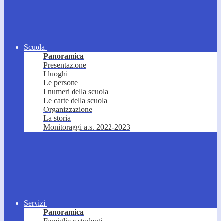
Scuola
Panoramica
Presentazione
I luoghi
Le persone
I numeri della scuola
Le carte della scuola
Organizzazione
La storia
Monitoraggi a.s. 2022-2023
Servizi
Panoramica
Famiglie e studenti