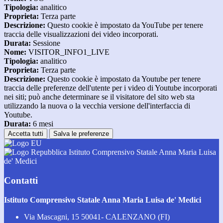
Tipologia:
analitico
Proprieta:
Terza parte
Descrizione:
Questo cookie è impostato da YouTube per tenere
traccia delle visualizzazioni dei video incorporati.
Durata:
Sessione
Nome:
VISITOR_INFO1_LIVE
Tipologia:
analitico
Proprieta:
Terza parte
Descrizione:
Questo cookie è impostato da Youtube per tenere
traccia delle preferenze dell'utente per i video di Youtube incorporati
nei siti; può anche determinare se il visitatore del sito web sta
utilizzando la nuova o la vecchia versione dell'interfaccia di
Youtube.
Durata:
6 mesi
Accetta tutti
Salva le preferenze
Istituto Comprensivo Statale Anna Maria Luisa
de' Medici
Contatti
Istituto Comprensivo Statale Anna Maria Luisa de' Medici
Via Mascagni, 15 50041- CALENZANO (FI)