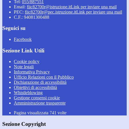
Tel:
055/887551
Email:
fiic82700r@istruzione.it
Link per inviare una mail
PEC:
fiic82700r@pec.istruzione.it
Link per inviare una mail
C.F.: 94081300488
Seguici su
Facebook
Sezione Link Utili
Cookie policy
Note legali
Informativa Privacy
Ufficio Relazioni con il Pubblico
Dichiarazione di accessibilità
Obiettivi di accessibilità
Whistleblowing
Gestione consensi cookie
Amministrazione trasparente
Pagina visualizzata
741
volte
Sezione Copyright