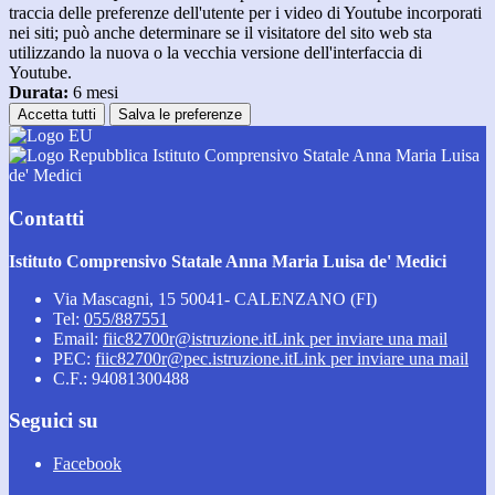
traccia delle preferenze dell'utente per i video di Youtube incorporati
nei siti; può anche determinare se il visitatore del sito web sta
utilizzando la nuova o la vecchia versione dell'interfaccia di
Youtube.
Durata:
6 mesi
Accetta tutti
Salva le preferenze
Istituto Comprensivo Statale Anna Maria Luisa
de' Medici
Contatti
Istituto Comprensivo Statale Anna Maria Luisa de' Medici
Via Mascagni, 15 50041- CALENZANO (FI)
Tel:
055/887551
Email:
fiic82700r@istruzione.it
Link per inviare una mail
PEC:
fiic82700r@pec.istruzione.it
Link per inviare una mail
C.F.: 94081300488
Seguici su
Facebook