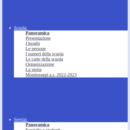
Scuola
Panoramica
Presentazione
I luoghi
Le persone
I numeri della scuola
Le carte della scuola
Organizzazione
La storia
Monitoraggi a.s. 2022-2023
Servizi
Panoramica
Famiglie e studenti