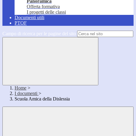
Panoramica
Offerta formativa
I progetti delle classi
Documenti utili
PTOF
Campo di ricerca per le pagine del sito
Home
>
I documenti
>
Scuola Amica della Dislessia