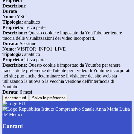
Proprieta
Descrizione
Durata
Nome:
YSC
Tipologia:
analitico
Proprieta:
Terza parte
Descrizione:
Questo cookie è impostato da YouTube per tenere
traccia delle visualizzazioni dei video incorporati.
Durata:
Sessione
Nome:
VISITOR_INFO1_LIVE
Tipologia:
analitico
Proprieta:
Terza parte
Descrizione:
Questo cookie è impostato da Youtube per tenere
traccia delle preferenze dell'utente per i video di Youtube incorporati
nei siti; può anche determinare se il visitatore del sito web sta
utilizzando la nuova o la vecchia versione dell'interfaccia di
Youtube.
Durata:
6 mesi
Accetta tutti
Salva le preferenze
Istituto Comprensivo Statale Anna Maria Luisa
de' Medici
Contatti