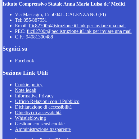
Istituto Comprensivo Statale Anna Maria Luisa de' Medici
Via Mascagni, 15 50041- CALENZANO (FI)
Tel:
055/887551
Email:
fiic82700r@istruzione.it
Link per inviare una mail
PEC:
fiic82700r@pec.istruzione.it
Link per inviare una mail
C.F.: 94081300488
Seguici su
Facebook
Sezione Link Utili
Cookie policy
Note legali
Informativa Privacy
Ufficio Relazioni con il Pubblico
Dichiarazione di accessibilità
Obiettivi di accessibilità
Whistleblowing
Gestione consensi cookie
Amministrazione trasparente