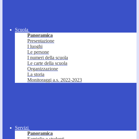
Scuola
Panoramica
Presentazione
I luoghi
Le persone
I numeri della scuola
Le carte della scuola
Organizzazione
La storia
Monitoraggi a.s. 2022-2023
Servizi
Panoramica
Famiglie e studenti