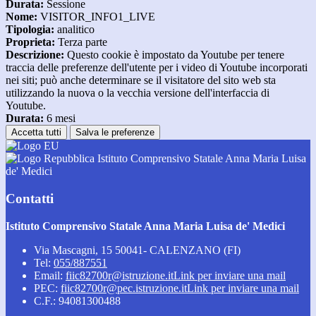
Durata:
Sessione
Nome:
VISITOR_INFO1_LIVE
Tipologia:
analitico
Proprieta:
Terza parte
Descrizione:
Questo cookie è impostato da Youtube per tenere
traccia delle preferenze dell'utente per i video di Youtube incorporati
nei siti; può anche determinare se il visitatore del sito web sta
utilizzando la nuova o la vecchia versione dell'interfaccia di
Youtube.
Durata:
6 mesi
Accetta tutti
Salva le preferenze
Istituto Comprensivo Statale Anna Maria Luisa
de' Medici
Contatti
Istituto Comprensivo Statale Anna Maria Luisa de' Medici
Via Mascagni, 15 50041- CALENZANO (FI)
Tel:
055/887551
Email:
fiic82700r@istruzione.it
Link per inviare una mail
PEC:
fiic82700r@pec.istruzione.it
Link per inviare una mail
C.F.: 94081300488