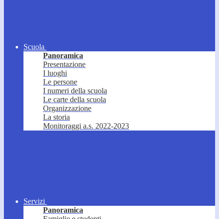
Scuola
Panoramica
Presentazione
I luoghi
Le persone
I numeri della scuola
Le carte della scuola
Organizzazione
La storia
Monitoraggi a.s. 2022-2023
Servizi
Panoramica
Famiglie e studenti