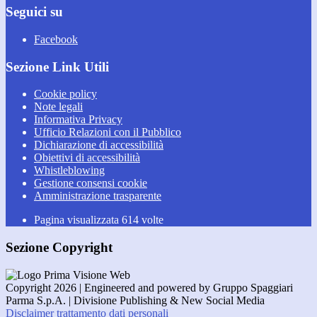
Seguici su
Facebook
Sezione Link Utili
Cookie policy
Note legali
Informativa Privacy
Ufficio Relazioni con il Pubblico
Dichiarazione di accessibilità
Obiettivi di accessibilità
Whistleblowing
Gestione consensi cookie
Amministrazione trasparente
Pagina visualizzata
614
volte
Sezione Copyright
Copyright 2026 | Engineered and powered by Gruppo Spaggiari
Parma S.p.A. | Divisione Publishing & New Social Media
Disclaimer trattamento dati personali