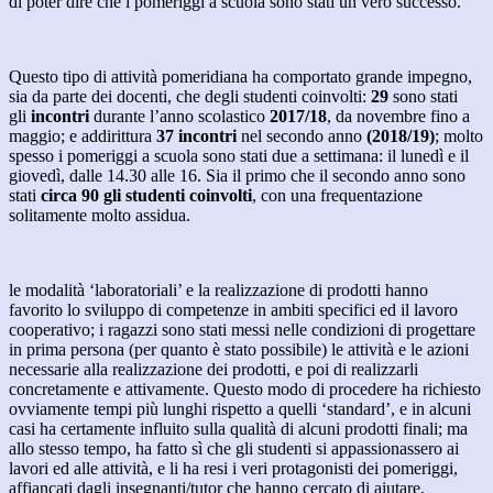
di poter dire che i pomeriggi a scuola sono stati un vero successo.
Questo tipo di attività pomeridiana ha comportato grande impegno,
sia da parte dei docenti, che degli studenti coinvolti:
29
sono stati
gli
incontri
durante l’anno scolastico
2017/18
, da novembre fino a
maggio; e addirittura
37
incontri
nel secondo anno
(2018/19)
; molto
spesso i pomeriggi a scuola sono stati due a settimana: il lunedì e il
giovedì, dalle 14.30 alle 16. Sia il primo che il secondo anno sono
stati
circa 90 gli studenti coinvolti
, con una frequentazione
solitamente molto assidua.
le modalità ‘laboratoriali’ e la realizzazione di prodotti hanno
favorito lo sviluppo di competenze in ambiti specifici ed il lavoro
cooperativo; i ragazzi sono stati messi nelle condizioni di progettare
in prima persona (per quanto è stato possibile) le attività e le azioni
necessarie alla realizzazione dei prodotti, e poi di realizzarli
concretamente e attivamente. Questo modo di procedere ha richiesto
ovviamente tempi più lunghi rispetto a quelli ‘standard’, e in alcuni
casi ha certamente influito sulla qualità di alcuni prodotti finali; ma
allo stesso tempo, ha fatto sì che gli studenti si appassionassero ai
lavori ed alle attività, e li ha resi i veri protagonisti dei pomeriggi,
affiancati dagli insegnanti/tutor che hanno cercato di aiutare,