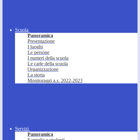
Scuola
Panoramica
Presentazione
I luoghi
Le persone
I numeri della scuola
Le carte della scuola
Organizzazione
La storia
Monitoraggi a.s. 2022-2023
Servizi
Panoramica
Famiglie e studenti