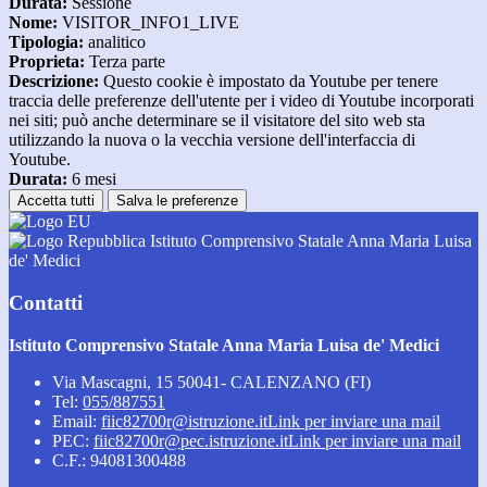
Durata:
Sessione
Nome:
VISITOR_INFO1_LIVE
Tipologia:
analitico
Proprieta:
Terza parte
Descrizione:
Questo cookie è impostato da Youtube per tenere
traccia delle preferenze dell'utente per i video di Youtube incorporati
nei siti; può anche determinare se il visitatore del sito web sta
utilizzando la nuova o la vecchia versione dell'interfaccia di
Youtube.
Durata:
6 mesi
Accetta tutti
Salva le preferenze
Istituto Comprensivo Statale Anna Maria Luisa
de' Medici
Contatti
Istituto Comprensivo Statale Anna Maria Luisa de' Medici
Via Mascagni, 15 50041- CALENZANO (FI)
Tel:
055/887551
Email:
fiic82700r@istruzione.it
Link per inviare una mail
PEC:
fiic82700r@pec.istruzione.it
Link per inviare una mail
C.F.: 94081300488