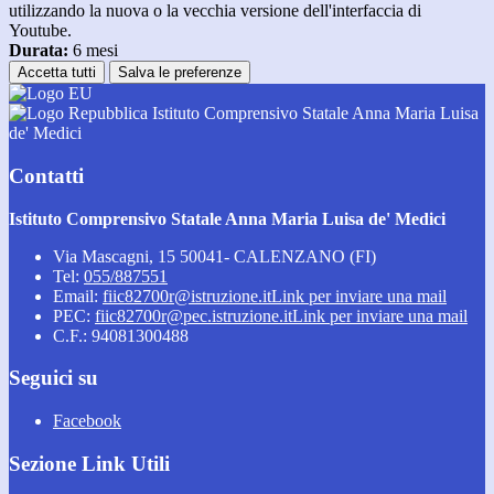
utilizzando la nuova o la vecchia versione dell'interfaccia di
Youtube.
Durata:
6 mesi
Accetta tutti
Salva le preferenze
Istituto Comprensivo Statale Anna Maria Luisa
de' Medici
Contatti
Istituto Comprensivo Statale Anna Maria Luisa de' Medici
Via Mascagni, 15 50041- CALENZANO (FI)
Tel:
055/887551
Email:
fiic82700r@istruzione.it
Link per inviare una mail
PEC:
fiic82700r@pec.istruzione.it
Link per inviare una mail
C.F.: 94081300488
Seguici su
Facebook
Sezione Link Utili