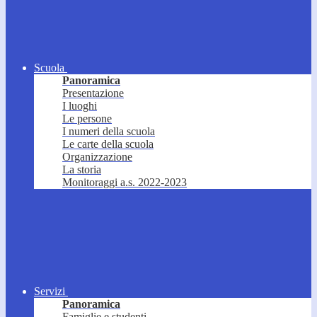
Scuola
Panoramica
Presentazione
I luoghi
Le persone
I numeri della scuola
Le carte della scuola
Organizzazione
La storia
Monitoraggi a.s. 2022-2023
Servizi
Panoramica
Famiglie e studenti