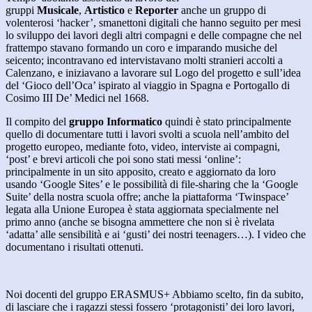
gruppi
Musicale
,
Artistico
e
Reporter
anche un gruppo di
volenterosi ‘hacker’, smanettoni digitali che hanno seguito per mesi
lo sviluppo dei lavori degli altri compagni e delle compagne che nel
frattempo stavano formando un coro e imparando musiche del
seicento; incontravano ed intervistavano molti stranieri accolti a
Calenzano, e iniziavano a lavorare sul Logo del progetto e sull’idea
del ‘Gioco dell’Oca’ ispirato al viaggio in Spagna e Portogallo di
Cosimo III De’ Medici nel 1668.
Il compito del
gruppo Informatico
quindi è stato principalmente
quello di documentare tutti i lavori svolti a scuola nell’ambito del
progetto europeo, mediante foto, video, interviste ai compagni,
‘post’ e brevi articoli che poi sono stati messi ‘online’:
principalmente in un sito apposito, creato e aggiornato da loro
usando ‘Google Sites’ e le possibilità di file-sharing che la ‘Google
Suite’ della nostra scuola offre; anche la piattaforma ‘Twinspace’
legata alla Unione Europea è stata aggiornata specialmente nel
primo anno (anche se bisogna ammettere che non si è rivelata
‘adatta’ alle sensibilità e ai ‘gusti’ dei nostri teenagers…). I video che
documentano i risultati ottenuti.
Noi docenti del gruppo ERASMUS+ Abbiamo scelto, fin da subito,
di lasciare che i ragazzi stessi fossero ‘protagonisti’ dei loro lavori,