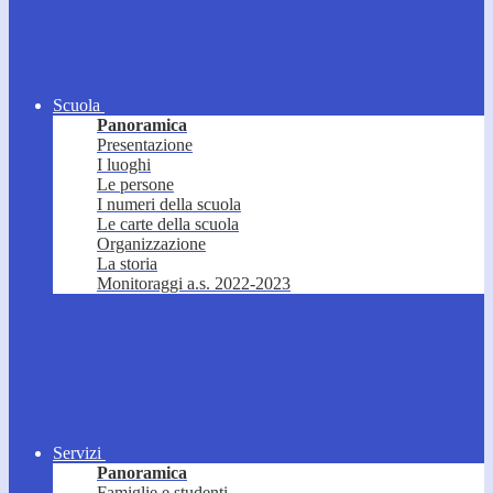
Scuola
Panoramica
Presentazione
I luoghi
Le persone
I numeri della scuola
Le carte della scuola
Organizzazione
La storia
Monitoraggi a.s. 2022-2023
Servizi
Panoramica
Famiglie e studenti