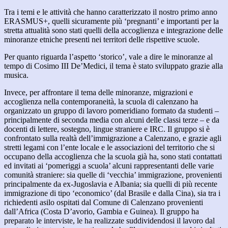
Tra i temi e le attività che hanno caratterizzato il nostro primo anno
ERASMUS+, quelli sicuramente più ‘pregnanti’ e importanti per la
stretta attualità sono stati quelli della accoglienza e integrazione delle
minoranze etniche presenti nei territori delle rispettive scuole.
Per quanto riguarda l’aspetto ‘storico’, vale a dire le minoranze al
tempo di Cosimo III De’Medici, il tema è stato sviluppato grazie alla
musica.
Invece, per affrontare il tema delle minoranze, migrazioni e
accoglienza nella contemporaneità, la scuola di calenzano ha
organizzato un gruppo di lavoro pomeridiano formato da studenti –
principalmente di seconda media con alcuni delle classi terze – e da
docenti di lettere, sostegno, lingue straniere e IRC. Il gruppo si è
confrontato sulla realtà dell’immigrazione a Calenzano, e grazie agli
stretti legami con l’ente locale e le associazioni del territorio che si
occupano della accoglienza che la scuola già ha, sono stati contattati
ed invitati ai ‘pomeriggi a scuola’ alcuni rappresentanti delle varie
comunità straniere: sia quelle di ‘vecchia’ immigrazione, provenienti
principalmente da ex-Jugoslavia e Albania; sia quelli di più recente
immigrazione di tipo ‘economico’ (dal Brasile e dalla Cina), sia tra i
richiedenti asilo ospitati dal Comune di Calenzano provenienti
dall’Africa (Costa D’avorio, Gambia e Guinea). Il gruppo ha
preparato le interviste, le ha realizzate suddividendosi il lavoro dal