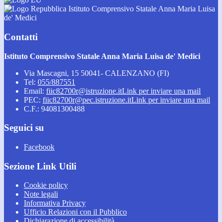
Istituto Comprensivo Statale Anna Maria Luisa
de' Medici
Contatti
Istituto Comprensivo Statale Anna Maria Luisa de' Medici
Via Mascagni, 15 50041- CALENZANO (FI)
Tel:
055/887551
Email:
fiic82700r@istruzione.it
Link per inviare una mail
PEC:
fiic82700r@pec.istruzione.it
Link per inviare una mail
C.F.: 94081300488
Seguici su
Facebook
Sezione Link Utili
Cookie policy
Note legali
Informativa Privacy
Ufficio Relazioni con il Pubblico
Dichiarazione di accessibilità