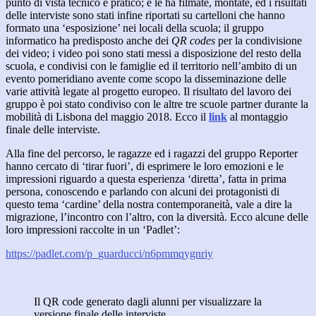
punto di vista tecnico e pratico; e le ha filmate, montate, ed i risultati
delle interviste sono stati infine riportati su cartelloni che hanno
formato una ‘esposizione’ nei locali della scuola; il gruppo
informatico ha predisposto anche dei
QR
codes
per la condivisione
dei video; i video poi sono stati messi a disposizione del resto della
scuola, e condivisi con le famiglie ed il territorio nell’ambito di un
evento pomeridiano avente come scopo la disseminazione delle
varie attività legate al progetto europeo. Il risultato del lavoro dei
gruppo è poi stato condiviso con le altre tre scuole partner durante la
mobilità di Lisbona del maggio 2018. Ecco il
link
al montaggio
finale delle interviste.
Alla fine del percorso, le ragazze ed i ragazzi del gruppo Reporter
hanno cercato di ‘tirar fuori’, di esprimere le loro emozioni e le
impressioni riguardo a questa esperienza ‘diretta’, fatta in prima
persona, conoscendo e parlando con alcuni dei protagonisti di
questo tema ‘cardine’ della nostra contemporaneità, vale a dire la
migrazione, l’incontro con l’altro, con la diversità. Ecco alcune delle
loro impressioni raccolte in un ‘Padlet’:
https://padlet.com/p_guarducci/n6pmmqygnriy
Il QR code generato dagli alunni per visualizzare la
versione finale delle interviste.