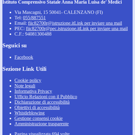
Istituto Comprensivo Statale Anna Maria Luisa de' Medici
Via Mascagni, 15 50041- CALENZANO (FI)
Tel:
055/887551
Email:
fiic82700r@istruzione.it
Link per inviare una mail
PEC:
fiic82700r@pec.istruzione.it
Link per inviare una mail
C.F.: 94081300488
Seguici su
Facebook
Sezione Link Utili
Cookie policy
Note legali
Informativa Privacy
Ufficio Relazioni con il Pubblico
Dichiarazione di accessibilità
Obiettivi di accessibilità
Whistleblowing
Gestione consensi cookie
Amministrazione trasparente
Pagina visualizzata
694
volte