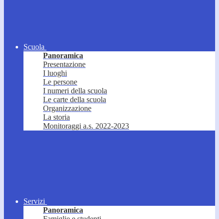
Scuola
Panoramica
Presentazione
I luoghi
Le persone
I numeri della scuola
Le carte della scuola
Organizzazione
La storia
Monitoraggi a.s. 2022-2023
Servizi
Panoramica
Famiglie e studenti