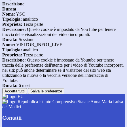
Descrizione
Durata
Nome:
YSC
Tipologia:
analitico
Proprieta:
Terza parte
Descrizione:
Questo cookie è impostato da YouTube per tenere
traccia delle visualizzazioni dei video incorporati.
Durata:
Sessione
Nome:
VISITOR_INFO1_LIVE
Tipologia:
analitico
Proprieta:
Terza parte
Descrizione:
Questo cookie è impostato da Youtube per tenere
traccia delle preferenze dell'utente per i video di Youtube incorporati
nei siti; può anche determinare se il visitatore del sito web sta
utilizzando la nuova o la vecchia versione dell'interfaccia di
Youtube.
Durata:
6 mesi
Accetta tutti
Salva le preferenze
Istituto Comprensivo Statale Anna Maria Luisa
de' Medici
Contatti