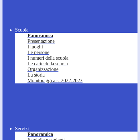
Scuola
Panoramica
Presentazione
I luoghi
Le persone
I numeri della scuola
Le carte della scuola
Organizzazione
La storia
Monitoraggi a.s. 2022-2023
Servizi
Panoramica
Famiglie e studenti