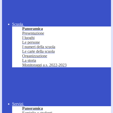
Scuola
Panoramica
Presentazione
I luoghi
Le persone
I numeri della scuola
Le carte della scuola
Organizzazione
La storia
Monitoraggi a.s. 2022-2023
Servizi
Panoramica
Famiglie e studenti