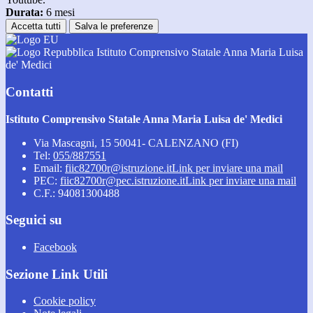
Durata:
6 mesi
Accetta tutti
Salva le preferenze
Istituto Comprensivo Statale Anna Maria Luisa
de' Medici
Contatti
Istituto Comprensivo Statale Anna Maria Luisa de' Medici
Via Mascagni, 15 50041- CALENZANO (FI)
Tel:
055/887551
Email:
fiic82700r@istruzione.it
Link per inviare una mail
PEC:
fiic82700r@pec.istruzione.it
Link per inviare una mail
C.F.: 94081300488
Seguici su
Facebook
Sezione Link Utili
Cookie policy