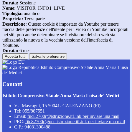
Durata:
Sessione
Nome:
VISITOR_INFO1_LIVE
Tipologia:
analitico
Proprieta:
Terza parte
Descrizione:
Questo cookie è impostato da Youtube per tenere
traccia delle preferenze dell'utente per i video di Youtube incorporati
nei siti; può anche determinare se il visitatore del sito web sta
utilizzando la nuova o la vecchia versione dell'interfaccia di
Youtube.
Durata:
6 mesi
Accetta tutti
Salva le preferenze
Istituto Comprensivo Statale Anna Maria Luisa
de' Medici
Contatti
Istituto Comprensivo Statale Anna Maria Luisa de' Medici
Via Mascagni, 15 50041- CALENZANO (FI)
Tel:
055/887551
Email:
fiic82700r@istruzione.it
Link per inviare una mail
PEC:
fiic82700r@pec.istruzione.it
Link per inviare una mail
C.F.: 94081300488