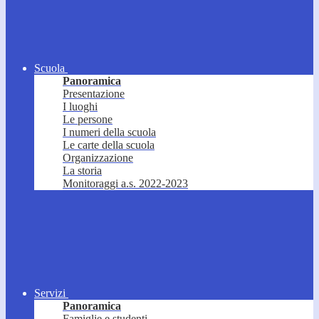
Scuola
Panoramica
Presentazione
I luoghi
Le persone
I numeri della scuola
Le carte della scuola
Organizzazione
La storia
Monitoraggi a.s. 2022-2023
Servizi
Panoramica
Famiglie e studenti