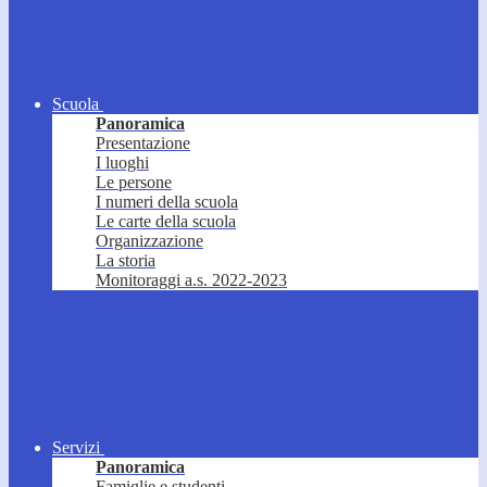
Scuola
Panoramica
Presentazione
I luoghi
Le persone
I numeri della scuola
Le carte della scuola
Organizzazione
La storia
Monitoraggi a.s. 2022-2023
Servizi
Panoramica
Famiglie e studenti