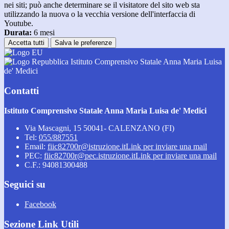
nei siti; può anche determinare se il visitatore del sito web sta
utilizzando la nuova o la vecchia versione dell'interfaccia di
Youtube.
Durata:
6 mesi
Accetta tutti
Salva le preferenze
Istituto Comprensivo Statale Anna Maria Luisa
de' Medici
Contatti
Istituto Comprensivo Statale Anna Maria Luisa de' Medici
Via Mascagni, 15 50041- CALENZANO (FI)
Tel:
055/887551
Email:
fiic82700r@istruzione.it
Link per inviare una mail
PEC:
fiic82700r@pec.istruzione.it
Link per inviare una mail
C.F.: 94081300488
Seguici su
Facebook
Sezione Link Utili