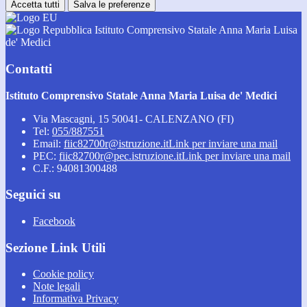
Accetta tutti
Salva le preferenze
Istituto Comprensivo Statale Anna Maria Luisa
de' Medici
Contatti
Istituto Comprensivo Statale Anna Maria Luisa de' Medici
Via Mascagni, 15 50041- CALENZANO (FI)
Tel:
055/887551
Email:
fiic82700r@istruzione.it
Link per inviare una mail
PEC:
fiic82700r@pec.istruzione.it
Link per inviare una mail
C.F.: 94081300488
Seguici su
Facebook
Sezione Link Utili
Cookie policy
Note legali
Informativa Privacy