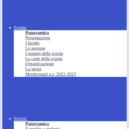
Scuola
Panoramica
Presentazione
I luoghi
Le persone
I numeri della scuola
Le carte della scuola
Organizzazione
La storia
Monitoraggi a.s. 2022-2023
Servizi
Panoramica
Famiglie e studenti