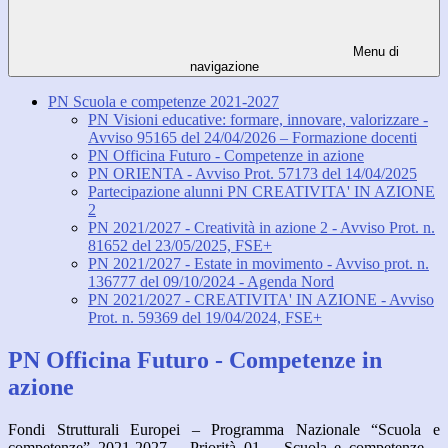
Menu di
navigazione
PN Scuola e competenze 2021-2027
PN Visioni educative: formare, innovare, valorizzare -
Avviso 95165 del 24/04/2026 – Formazione docenti
PN Officina Futuro - Competenze in azione
PN ORIENTA - Avviso Prot. 57173 del 14/04/2025
Partecipazione alunni PN CREATIVITA' IN AZIONE
2
PN 2021/2027 - Creatività in azione 2 - Avviso Prot. n.
81652 del 23/05/2025, FSE+
PN 2021/2027 - Estate in movimento - Avviso prot. n.
136777 del 09/10/2024 - Agenda Nord
PN 2021/2027 - CREATIVITA' IN AZIONE - Avviso
Prot. n. 59369 del 19/04/2024, FSE+
PN Officina Futuro - Competenze in
azione
Fondi Strutturali Europei
–
Programma Nazionale
“
Scuola e
competenze
”
2021-2027
–
Priorità 01
–
Scuola e competenze
–