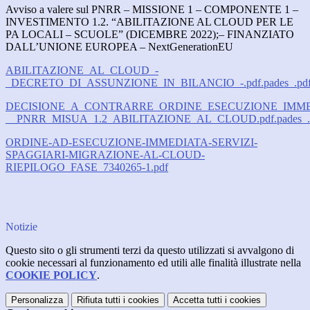
Avviso a valere sul PNRR – MISSIONE 1 – COMPONENTE 1 –
INVESTIMENTO 1.2. “ABILITAZIONE AL CLOUD PER LE
PA LOCALI – SCUOLE” (DICEMBRE 2022);– FINANZIATO
DALL’UNIONE EUROPEA – NextGenerationEU
ABILITAZIONE_AL_CLOUD_-
_DECRETO_DI_ASSUNZIONE_IN_BILANCIO_-.pdf.pades_.pd
DECISIONE_A_CONTRARRE_ORDINE_ESECUZIONE_IMME
__PNRR_MISUA_1.2_ABILITAZIONE_AL_CLOUD.pdf.pades_..
ORDINE-AD-ESECUZIONE-IMMEDIATA-SERVIZI-
SPAGGIARI-MIGRAZIONE-AL-CLOUD-
RIEPILOGO_FASE_7340265-1.pdf
Notizie
Questo sito o gli strumenti terzi da questo utilizzati si avvalgono di
cookie necessari al funzionamento ed utili alle finalità illustrate nella
COOKIE POLICY
.
Personalizza
Rifiuta tutti
i cookies
Accetta tutti
i cookies