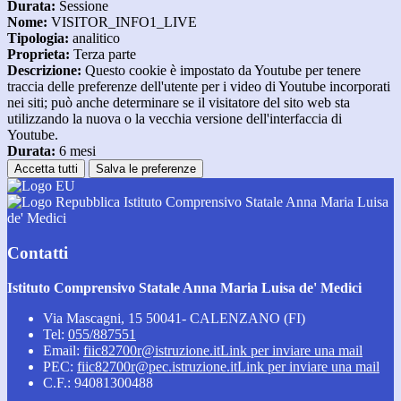
Durata:
Sessione
Nome:
VISITOR_INFO1_LIVE
Tipologia:
analitico
Proprieta:
Terza parte
Descrizione:
Questo cookie è impostato da Youtube per tenere
traccia delle preferenze dell'utente per i video di Youtube incorporati
nei siti; può anche determinare se il visitatore del sito web sta
utilizzando la nuova o la vecchia versione dell'interfaccia di
Youtube.
Durata:
6 mesi
Accetta tutti
Salva le preferenze
Istituto Comprensivo Statale Anna Maria Luisa
de' Medici
Contatti
Istituto Comprensivo Statale Anna Maria Luisa de' Medici
Via Mascagni, 15 50041- CALENZANO (FI)
Tel:
055/887551
Email:
fiic82700r@istruzione.it
Link per inviare una mail
PEC:
fiic82700r@pec.istruzione.it
Link per inviare una mail
C.F.: 94081300488