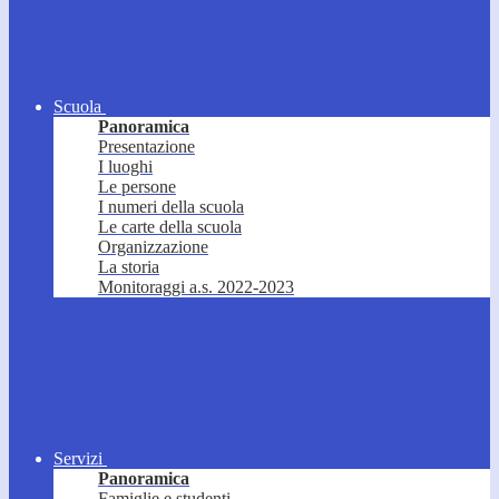
Scuola
Panoramica
Presentazione
I luoghi
Le persone
I numeri della scuola
Le carte della scuola
Organizzazione
La storia
Monitoraggi a.s. 2022-2023
Servizi
Panoramica
Famiglie e studenti