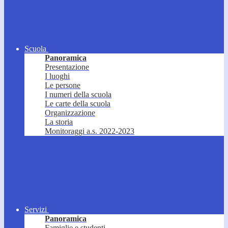
Scuola
Panoramica
Presentazione
I luoghi
Le persone
I numeri della scuola
Le carte della scuola
Organizzazione
La storia
Monitoraggi a.s. 2022-2023
Servizi
Panoramica
Famiglie e studenti