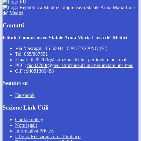
Istituto Comprensivo Statale Anna Maria Luisa
de' Medici
Contatti
Istituto Comprensivo Statale Anna Maria Luisa de' Medici
Via Mascagni, 15 50041- CALENZANO (FI)
Tel:
055/887551
Email:
fiic82700r@istruzione.it
Link per inviare una mail
PEC:
fiic82700r@pec.istruzione.it
Link per inviare una mail
C.F.: 94081300488
Seguici su
Facebook
Sezione Link Utili
Cookie policy
Note legali
Informativa Privacy
Ufficio Relazioni con il Pubblico