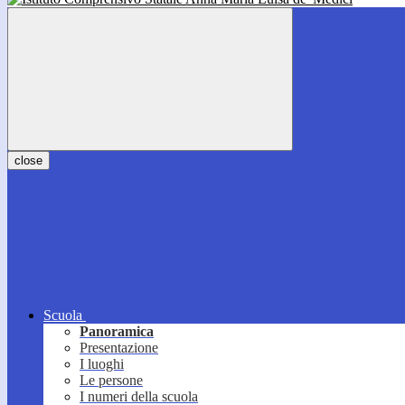
close
Scuola
Panoramica
Presentazione
I luoghi
Le persone
I numeri della scuola