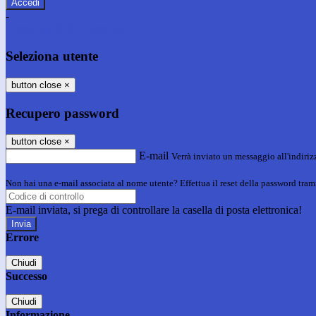
-
Entra con SPID
Entra con CIE
Seleziona utente
button close
×
Recupero password
button close
×
E-mail
Verrà inviato un messaggio all'indirizz
Non hai una e-mail associata al nome utente? Effettua il reset della password tram
E-mail inviata, si prega di controllare la casella di posta elettronica!
Errore
Chiudi
Successo
Chiudi
Informazione