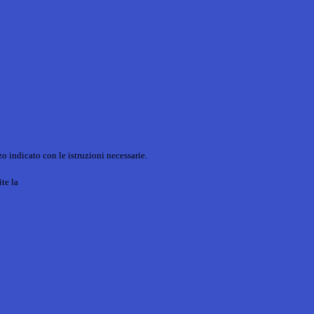
o indicato con le istruzioni necessarie.
ite la
Login Spaggiari