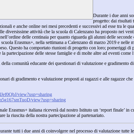
Durante i due anni son
progetto: dai risultati
onali e anche online nei mesi precedenti e successivi ad esse tra le quattr
alle diversissime attività che la scuola di Calenzano ha proposto nei ven
 nell’ordine delle centinaia per quanto riguarda gli alunni delle seconde e
 a scuola Erasmus+, nella settimana a Calenzano di marzo 2019 e nelle mo
rso. Questo ha comportato riunioni di progetto con loro; pomeriggi di p
e la partecipazione delle stesse famiglie e di molte altre ad eventi come 
ti della comunità educante dei questionari di valutazione e gradimento 
estionari di gradimento e valutazione proposti ai ragazzi e alle ragazze ch
IJef0QbJ/view?usp=sharing
Gm5g167smTuoD/view?usp=sharing
e Erasmus+ italiana riceverà dal nostro Istituto un ‘report finale’ in cui 
are la riuscita della nostra partecipazione al partenariato.
urante tutti i due anni di coinvolgere nel processo di valutazione tutte