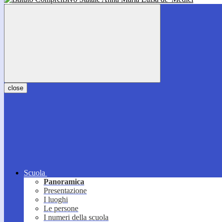
close
Scuola
Panoramica
Presentazione
I luoghi
Le persone
I numeri della scuola