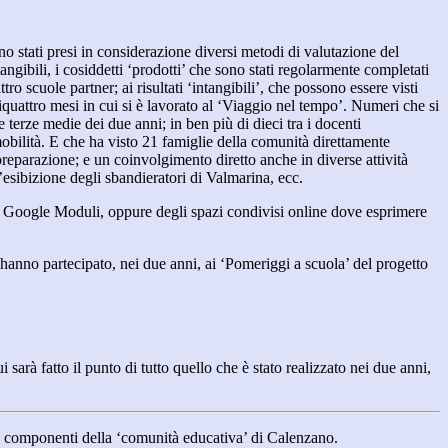
o stati presi in considerazione diversi metodi di valutazione del
 tangibili, i cosiddetti ‘prodotti’ che sono stati regolarmente completati
o scuole partner; ai risultati ‘intangibili’, che possono essere visti
tiquattro mesi in cui si è lavorato al ‘Viaggio nel tempo’. Numeri che si
 terze medie dei due anni; in ben più di dieci tra i docenti
bilità. E che ha visto 21 famiglie della comunità direttamente
reparazione; e un coinvolgimento diretto anche in diverse attività
l’esibizione degli sbandieratori di Valmarina, ecc.
di Google Moduli, oppure degli spazi condivisi online dove esprimere
e hanno partecipato, nei due anni, ai ‘Pomeriggi a scuola’ del progetto
sarà fatto il punto di tutto quello che è stato realizzato nei due anni,
 le componenti della ‘comunità educativa’ di Calenzano.