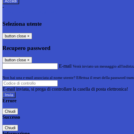
-
Entra con SPID
Entra con CIE
Seleziona utente
button close
×
Recupero password
button close
×
E-mail
Verrà inviato un messaggio all'indirizz
Non hai una e-mail associata al nome utente? Effettua il reset della password tram
E-mail inviata, si prega di controllare la casella di posta elettronica!
Errore
Chiudi
Successo
Chiudi
Informazione