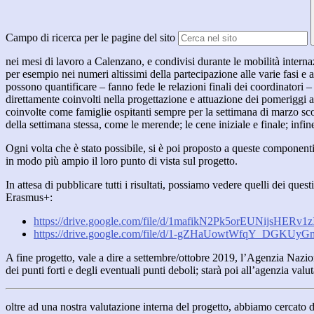
Campo di ricerca per le pagine del sito
nei mesi di lavoro a Calenzano, e condivisi durante le mobilità internazi
per esempio nei numeri altissimi della partecipazione alle varie fasi e 
possono quantificare – fanno fede le relazioni finali dei coordinatori –
direttamente coinvolti nella progettazione e attuazione dei pomeriggi
coinvolte come famiglie ospitanti sempre per la settimana di marzo sco
della settimana stessa, come le merende; le cene iniziale e finale; infin
Ogni volta che è stato possibile, si è poi proposto a queste componen
in modo più ampio il loro punto di vista sul progetto.
In attesa di pubblicare tutti i risultati, possiamo vedere quelli dei qu
Erasmus+:
https://drive.google.com/file/d/1mafikN2Pk5orEUNijsHERv1z
https://drive.google.com/file/d/1-gZHaUowtWfqY_DGKUy
A fine progetto, vale a dire a settembre/ottobre 2019, l’Agenzia Nazional
dei punti forti e degli eventuali punti deboli; starà poi all’agenzia valut
oltre ad una nostra valutazione interna del progetto, abbiamo cercato d