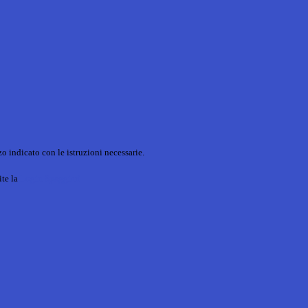
o indicato con le istruzioni necessarie.
ite la
Login Spaggiari