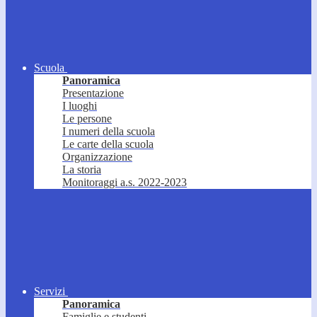
Scuola
Panoramica
Presentazione
I luoghi
Le persone
I numeri della scuola
Le carte della scuola
Organizzazione
La storia
Monitoraggi a.s. 2022-2023
Servizi
Panoramica
Famiglie e studenti