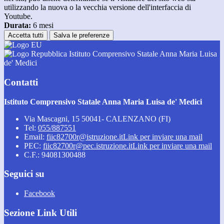
utilizzando la nuova o la vecchia versione dell'interfaccia di
Youtube.
Durata:
6 mesi
Accetta tutti
Salva le preferenze
Istituto Comprensivo Statale Anna Maria Luisa
de' Medici
Contatti
Istituto Comprensivo Statale Anna Maria Luisa de' Medici
Via Mascagni, 15 50041- CALENZANO (FI)
Tel:
055/887551
Email:
fiic82700r@istruzione.it
Link per inviare una mail
PEC:
fiic82700r@pec.istruzione.it
Link per inviare una mail
C.F.: 94081300488
Seguici su
Facebook
Sezione Link Utili