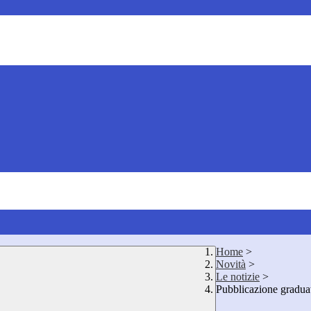
Home
>
Novità
>
Le notizie
>
Pubblicazione graduat