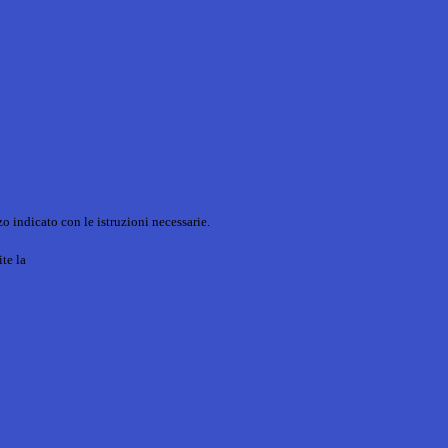
o indicato con le istruzioni necessarie.
ite la
Login Spaggiari