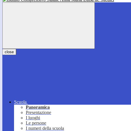
close
Scuola
Panoramica
Presentazione
I luoghi
Le persone
I numeri della scuola