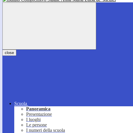
close
Scuola
Panoramica
Presentazione
I luoghi
Le persone
I numeri della scuola