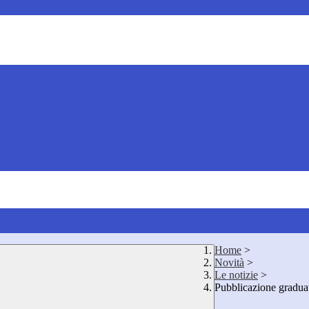
Home
>
Novità
>
Le notizie
>
Pubblicazione graduat