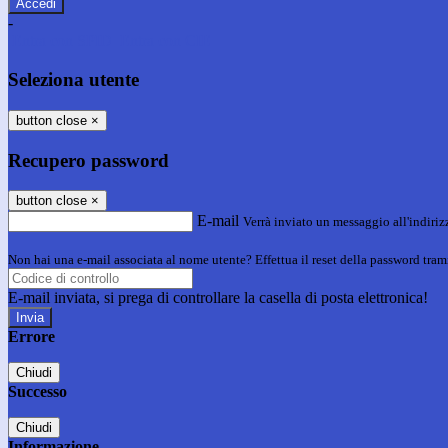
-
Entra con SPID
Entra con CIE
Seleziona utente
button close
×
Recupero password
button close
×
E-mail
Verrà inviato un messaggio all'indirizz
Non hai una e-mail associata al nome utente? Effettua il reset della password tram
E-mail inviata, si prega di controllare la casella di posta elettronica!
Errore
Chiudi
Successo
Chiudi
Informazione