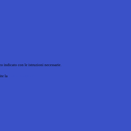
o indicato con le istruzioni necessarie.
ite la
Login Spaggiari