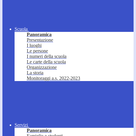
Scuola
Panoramica
Presentazione
I luoghi
Le persone
I numeri della scuola
Le carte della scuola
Organizzazione
La storia
Monitoraggi a.s. 2022-2023
Servizi
Panoramica
Famiglie e studenti