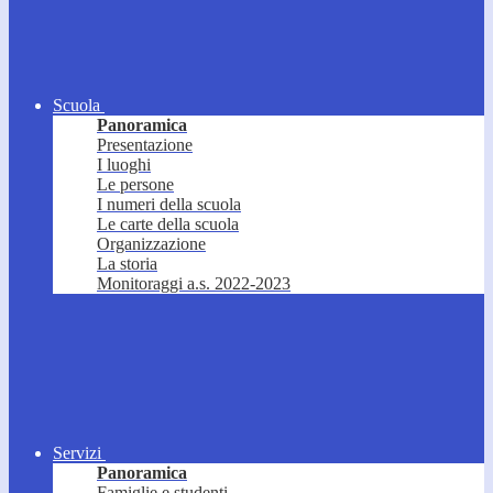
Scuola
Panoramica
Presentazione
I luoghi
Le persone
I numeri della scuola
Le carte della scuola
Organizzazione
La storia
Monitoraggi a.s. 2022-2023
Servizi
Panoramica
Famiglie e studenti