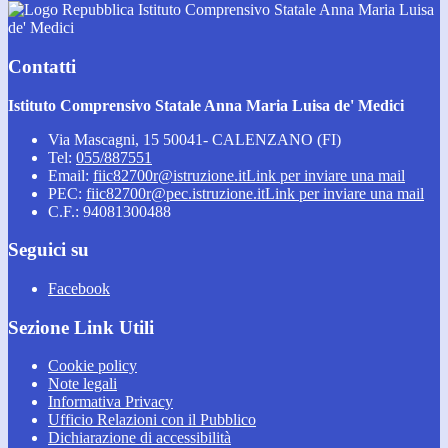
Istituto Comprensivo Statale Anna Maria Luisa
de' Medici
Contatti
Istituto Comprensivo Statale Anna Maria Luisa de' Medici
Via Mascagni, 15 50041- CALENZANO (FI)
Tel:
055/887551
Email:
fiic82700r@istruzione.it
Link per inviare una mail
PEC:
fiic82700r@pec.istruzione.it
Link per inviare una mail
C.F.: 94081300488
Seguici su
Facebook
Sezione Link Utili
Cookie policy
Note legali
Informativa Privacy
Ufficio Relazioni con il Pubblico
Dichiarazione di accessibilità