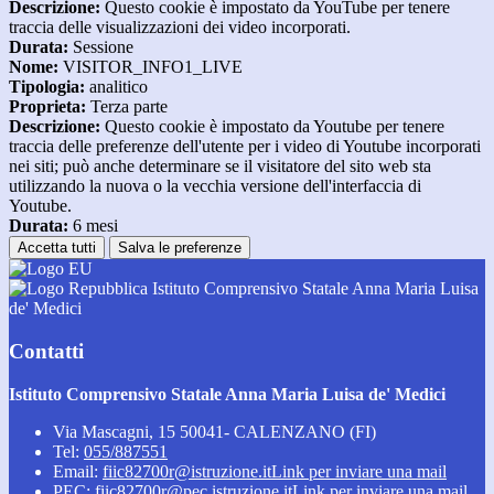
Descrizione:
Questo cookie è impostato da YouTube per tenere
traccia delle visualizzazioni dei video incorporati.
Durata:
Sessione
Nome:
VISITOR_INFO1_LIVE
Tipologia:
analitico
Proprieta:
Terza parte
Descrizione:
Questo cookie è impostato da Youtube per tenere
traccia delle preferenze dell'utente per i video di Youtube incorporati
nei siti; può anche determinare se il visitatore del sito web sta
utilizzando la nuova o la vecchia versione dell'interfaccia di
Youtube.
Durata:
6 mesi
Accetta tutti
Salva le preferenze
Istituto Comprensivo Statale Anna Maria Luisa
de' Medici
Contatti
Istituto Comprensivo Statale Anna Maria Luisa de' Medici
Via Mascagni, 15 50041- CALENZANO (FI)
Tel:
055/887551
Email:
fiic82700r@istruzione.it
Link per inviare una mail
PEC:
fiic82700r@pec.istruzione.it
Link per inviare una mail