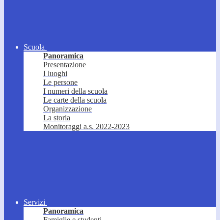
Scuola
Panoramica
Presentazione
I luoghi
Le persone
I numeri della scuola
Le carte della scuola
Organizzazione
La storia
Monitoraggi a.s. 2022-2023
Servizi
Panoramica
Famiglie e studenti