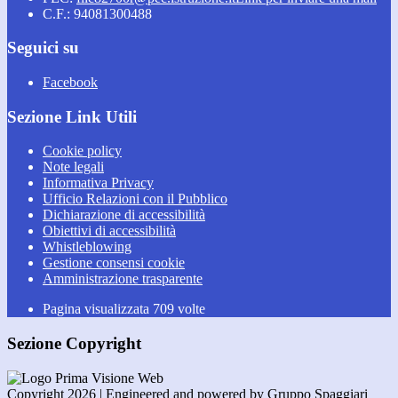
C.F.: 94081300488
Seguici su
Facebook
Sezione Link Utili
Cookie policy
Note legali
Informativa Privacy
Ufficio Relazioni con il Pubblico
Dichiarazione di accessibilità
Obiettivi di accessibilità
Whistleblowing
Gestione consensi cookie
Amministrazione trasparente
Pagina visualizzata
709
volte
Sezione Copyright
Copyright 2026 | Engineered and powered by Gruppo Spaggiari