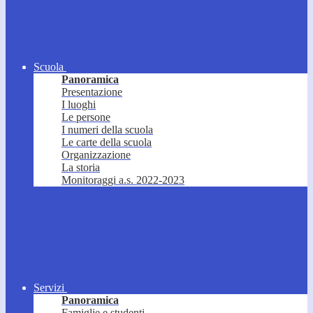
Scuola
Panoramica
Presentazione
I luoghi
Le persone
I numeri della scuola
Le carte della scuola
Organizzazione
La storia
Monitoraggi a.s. 2022-2023
Servizi
Panoramica
Famiglie e studenti