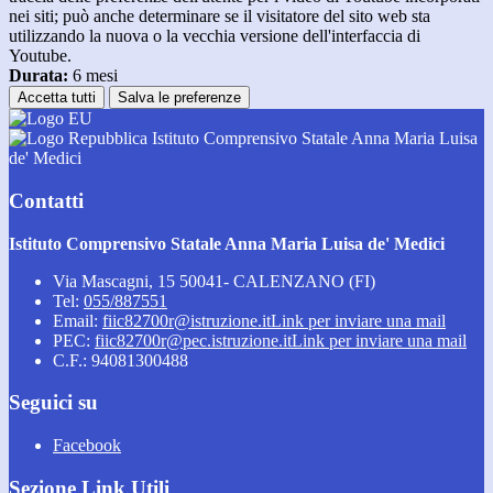
nei siti; può anche determinare se il visitatore del sito web sta
utilizzando la nuova o la vecchia versione dell'interfaccia di
Youtube.
Durata:
6 mesi
Accetta tutti
Salva le preferenze
Istituto Comprensivo Statale Anna Maria Luisa
de' Medici
Contatti
Istituto Comprensivo Statale Anna Maria Luisa de' Medici
Via Mascagni, 15 50041- CALENZANO (FI)
Tel:
055/887551
Email:
fiic82700r@istruzione.it
Link per inviare una mail
PEC:
fiic82700r@pec.istruzione.it
Link per inviare una mail
C.F.: 94081300488
Seguici su
Facebook
Sezione Link Utili